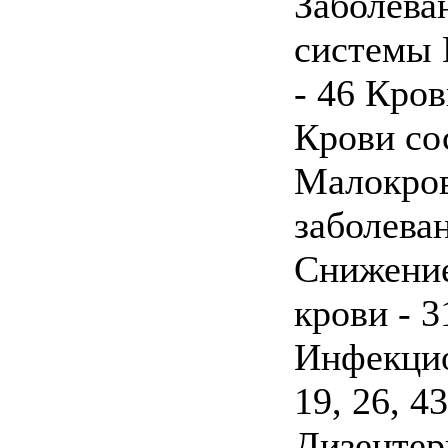
Заболева
системы 
- 46 Кров
Крови со
Малокров
заболеван
Снижение
крови - 
Инфекцио
19, 26, 43
Дизентери