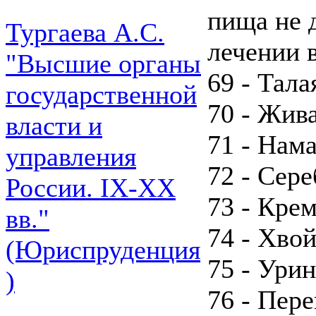
пища не 
Тургаева А.С.
лечении 
"Высшие органы
69 - Тала
государственной
70 - Жива
власти и
71 - Нам
управления
72 - Сере
России. IХ-ХХ
73 - Кре
вв."
74 - Хво
(Юриспруденция
75 - Урин
)
76 - Пер