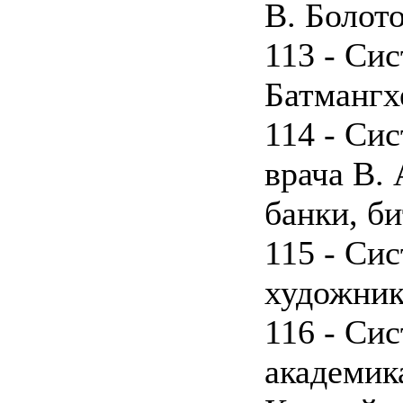
В. Болот
113 - Си
Батмангх
114 - Си
врача В.
банки, б
115 - Си
художник
116 - Си
академика