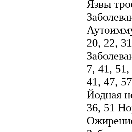
Язвы троф
Заболева
Аутоимму
20, 22, 31
Заболева
7, 41, 51,
41, 47, 5
Йодная н
36, 51 Но
Ожирение 