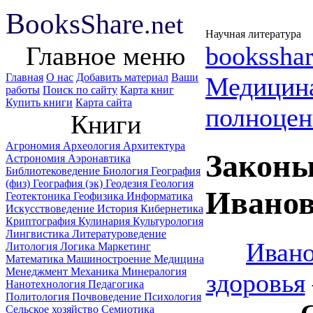
B
ooks
Share
.net
Научная литература
Главное меню
booksshar
Главная
О нас
Добавить материал
Ваши
Медицин
работы
Поиск по сайту
Карта книг
Купить книги
Карта сайта
полноцен
Книги
Агрономия
Археология
Архитектура
Законы
Астрономия
Аэронавтика
Библиотековедение
Биология
География
(физ)
География (эк)
Геодезия
Геология
Ивано
Геотектоника
Геофизика
Информатика
Искусствоведение
История
Кибернетика
Криптография
Кулинария
Культурология
Лингвистика
Литературоведение
Ивано
Литология
Логика
Маркетинг
Математика
Машиностроение
Медицина
Менеджмент
Механика
Минералогия
здоровья
Нанотехнология
Педагогика
Политология
Почвоведение
Психология
Сельское хозяйство
Семиотика