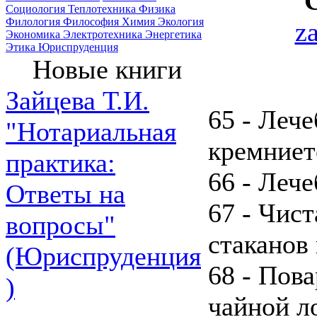
Социология
Теплотехника
Физика
Филология
Философия
Химия
Экология
z
Экономика
Электротехника
Энергетика
Этика
Юриспруденция
Новые книги
Зайцева Т.И.
65 - Лече
"Нотариальная
кремниет
практика:
66 - Леч
Ответы на
67 - Чист
вопросы"
стаканов 
(Юриспруденция
68 - Пова
)
чайной л