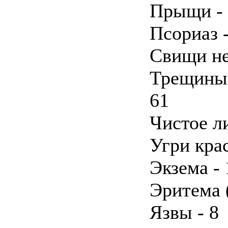
Прыщи - 
Псориаз -
Свищи не
Трещины н
61
Чистое ли
Угри кра
Экзема - 
Эритема 
Язвы - 8