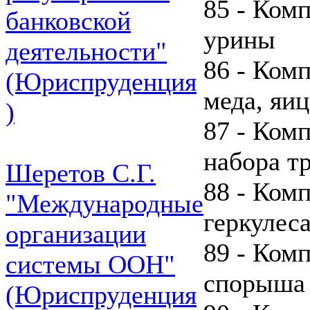
85 - Ком
банковской
урины
деятельности"
86 - Ком
(Юриспруденция
меда, яиц
)
87 - Ком
набора т
Шеретов С.Г.
88 - Ком
"Международные
геркулес
организации
89 - Ком
системы ООН"
спорыша
(Юриспруденция