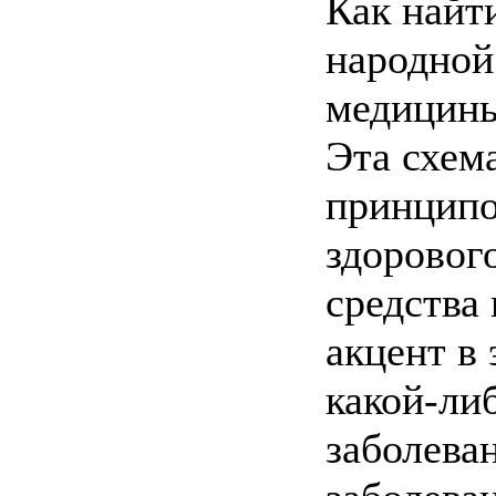
Как найт
народной
медицин
Эта схема
принципо
здоровог
средства
акцент в
какой-ли
заболева