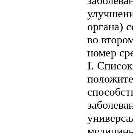
заболева
улучшени
органа) 
во второ
номер ср
I. Список
положите
способс
заболева
универса
медицин