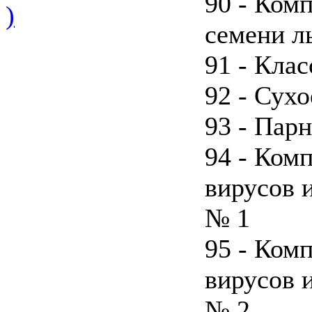
90 - Ком
)
семени л
91 - Кла
92 - Сухо
93 - Парн
94 - Ком
вирусов 
№ 1
95 - Ком
вирусов 
№ 2