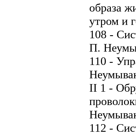
образа жи
утром и 
108 - Си
П. Неумы
110 - Уп
Неумыва
II 1 - Об
проволок
Неумыва
112 - Сис