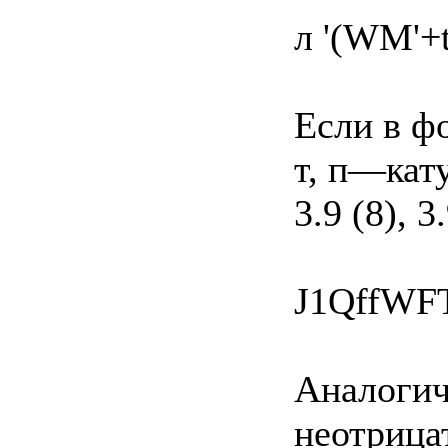
л '(WM'+t
Если в фо
т, п—кат
3.9 (8), 3
J1QffWFT
Аналогичн
неотрицат