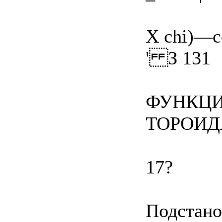
Х chi)—co
' З 131
ФУНКЦИ
ТОРОИД
17?
Подстанов