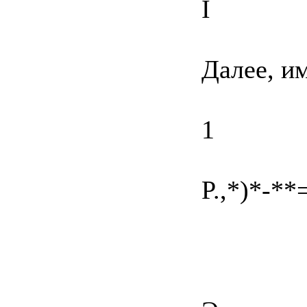
I
Далее, и
1
P.,*)*-**=