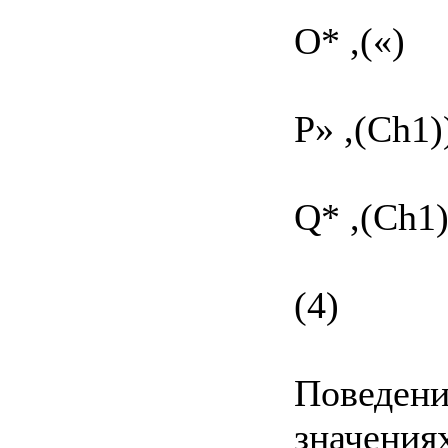
О* ,(«)
P» ,(Ch1)
Q* ,(Ch1
(4)
Поведени
значениях