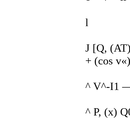
l
J [Q, (AT
+ (cos v«)
^ V^-I1 —2
^ P, (x) Q