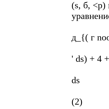
(s, б, <р
уравнени
д_{( г noo
' ds) + 4 
ds
(2)