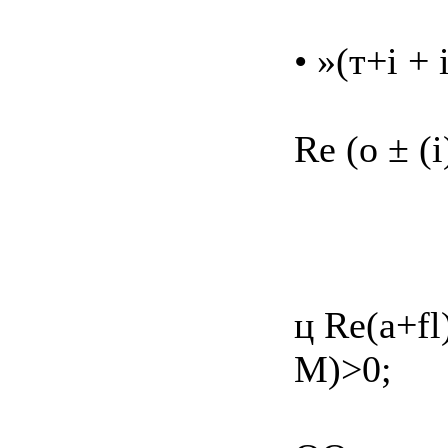
• »(т+і +
Re (о ± (і
ц Re(a+f
М)>0;