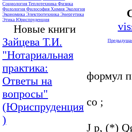
Социология
Теплотехника
Физика
Филология
Философия
Химия
Экология
Экономика
Электротехника
Энергетика
Этика
Юриспруденция
vis
Новые книги
Зайцева Т.И.
Предыдуща
"Нотариальная
практика:
формул п.
Ответы на
вопросы"
со ;
(Юриспруденция
)
J р, (*) Q