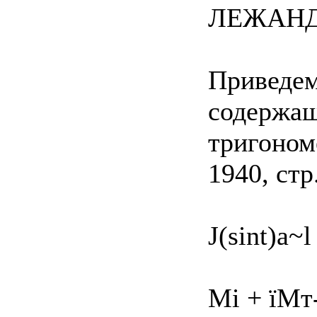
ЛЕЖАНДРА
Приведем
содержащ
тригоном
1940, стр.
J(sint)a~l
Мі + їМт-