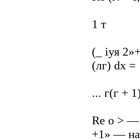
1 т
(_ іуя 2»
(лг) dx =
... г(г + 1
Re о > — 
+1» — на