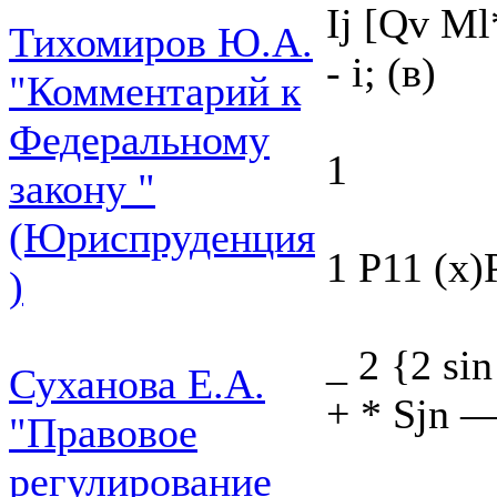
Ij [Qv Ml*
Тихомиров Ю.А.
- і; (в)
"Комментарий к
Федеральному
1
закону "
(Юриспруденция
1 P11 (х)
)
_ 2 {2 si
Суханова Е.А.
+ * Sjn —
"Правовое
регулирование