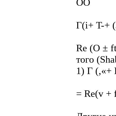
OO
Г(і+ T-+
Re (О ± f
того (Sha
1) Г (,«+
= Re(v + 