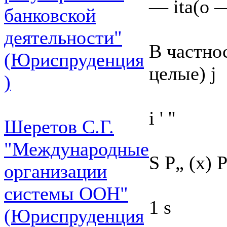
— ita(o —
банковской
деятельности"
В частнос
(Юриспруденция
целые) j
)
і ' ''
Шеретов С.Г.
"Международные
S Р„ (х) P
организации
системы ООН"
1 s
(Юриспруденция