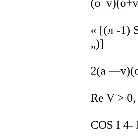
(o_v)(o+v
« [(л -1) S
„)]
2(а —v)(c 
Re V > 0,
COS I 4-