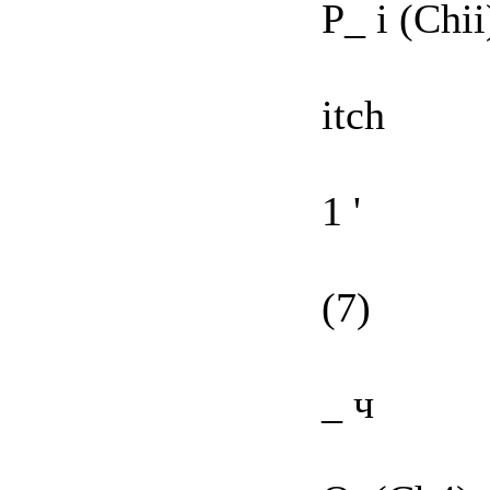
Р_ і (Chii
itch
1 '
(7)
_ ч