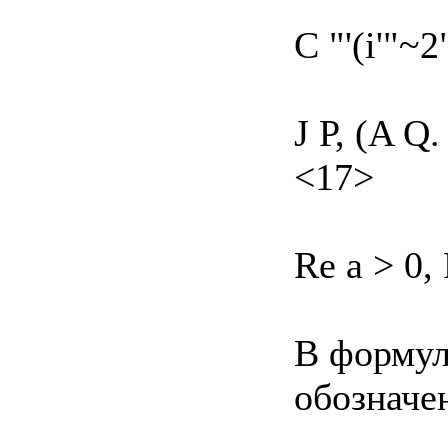
С "'(і'"~2
J Р, (A Q.
<17>
Re а > 0,
В формул
обозначе