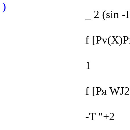
)
_ 2 (sin -
f [Pv(X)Pr
1
f [Ря WJ2 
-T "+2