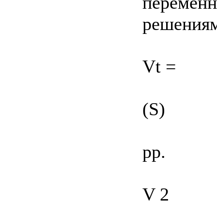
переменн
решениям
Vt =
(S)
pp.
V 2