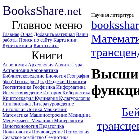
B
ooks
Share
.net
Научная литература
Главное меню
booksshar
Главная
О нас
Добавить материал
Ваши
Математ
работы
Поиск по сайту
Карта книг
Купить книги
Карта сайта
трансцен
Книги
Агрономия
Археология
Архитектура
Высшие
Астрономия
Аэронавтика
Библиотековедение
Биология
География
(физ)
География (эк)
Геодезия
Геология
функци
Геотектоника
Геофизика
Информатика
Искусствоведение
История
Кибернетика
Криптография
Кулинария
Культурология
Лингвистика
Литературоведение
Бей
Литология
Логика
Маркетинг
Математика
Машиностроение
Медицина
Менеджмент
Механика
Минералогия
трансце
Нанотехнология
Педагогика
Политология
Почвоведение
Психология
Сельское хозяйство
Семиотика