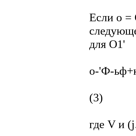
Если о = 
следующе
для O1'
о-'Ф-ьф+к
(3)
где V и 