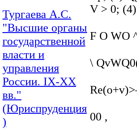
V > 0; (4)
Тургаева А.С.
"Высшие органы
F О WO ^
государственной
власти и
\ QvWQ0(*
управления
России. IХ-ХХ
Re(o+v)>—1
вв."
(Юриспруденция
00 ,
)