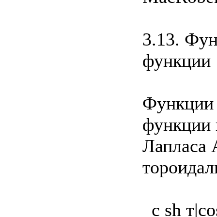
3.13. Фу
функции
Функции 
функции 
Лапласа 
тороидаль
_с sh т|co