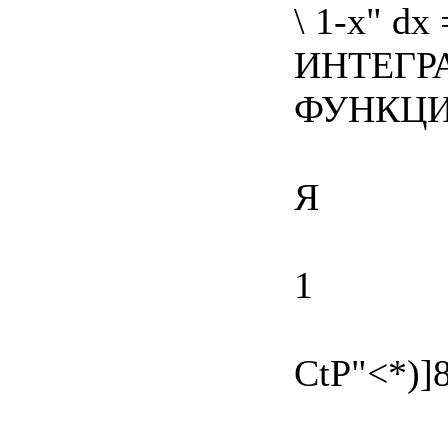
\ 1-х" dx
ИНТЕГР
ФУНКЦИ
Я
1
CtP"<*)]8