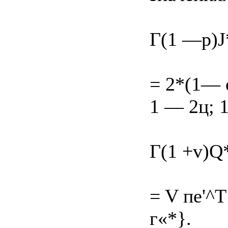
Г(1 —p)J*
= 2*(1— е
1 — 2ц; 1
Г(1 +v)Q*
= V пе'^Т 
г«*}.