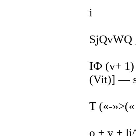
і
SjQvWQ ,
ІФ (v+ 1)
(Vit)] — 
T («-»>(« 
o + v + li