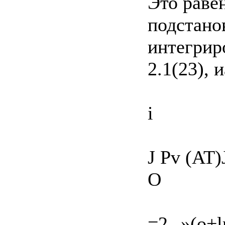
Это раве
подстанов
интегрир
2.1(23), 
і
J Pv (AT)J
О
=2--»(o+l