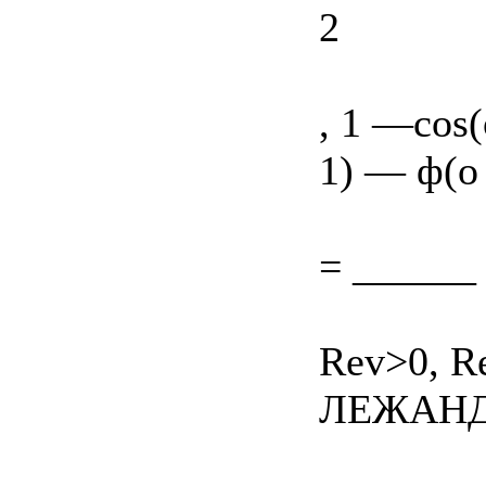
2
, 1 —cos(
1) — ф(о 
= ______ 
Rev>0, 
ЛЕЖАНДР