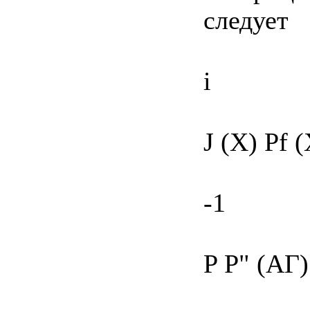
следует
і
J (X) Pf (
-1
P Р" (АГ)