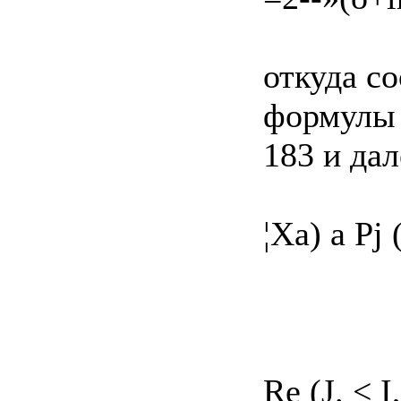
откуда с
формулы 2
183 и дал
¦Xа) a Pj 
Re (J. < I