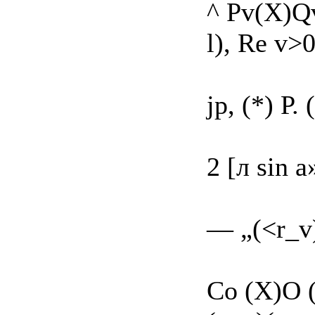
^ Pv(X)Qv
l), Re v>0
jp, (*) Р.
2 [л sin а
— „(<r_v)(
Со (X)O 