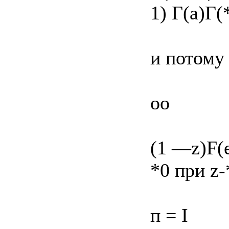
1) Г(а)Г(
и потому
oo
(1 —z)F(e
*0 при z-
п = I