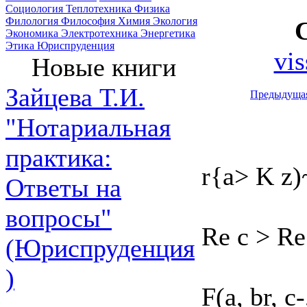
Социология
Теплотехника
Физика
Филология
Философия
Химия
Экология
Экономика
Электротехника
Энергетика
Этика
Юриспруденция
vis
Новые книги
Зайцева Т.И.
Предыдуща
"Нотариальная
практика:
r{a> K z)
Ответы на
вопросы"
Re с > Re 
(Юриспруденция
)
F(a, br, c-