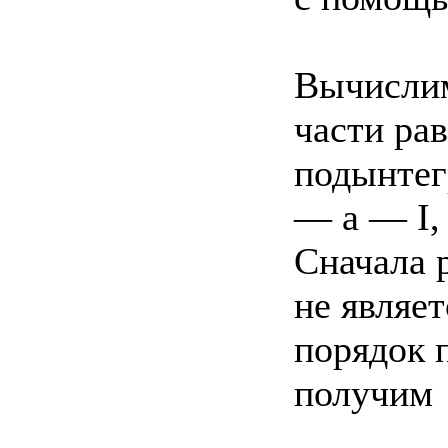
Вычислим
части рав
подынтег
— а — I, s
Сначала 
не являе
порядок 
получим