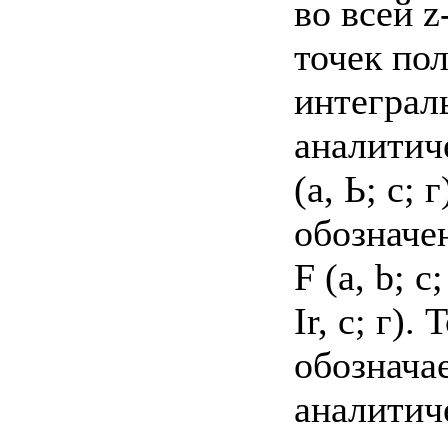
во всей 
точек по
интеграл
аналитич
(а, Ь; с; 
обозначе
F (a, b; 
Ir, с; г)
обозначае
аналитич