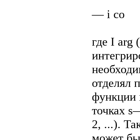
— і со
где I arg 
интегрир
необходи
отделял 
функции в
точках s—
2, ...). 
может быт