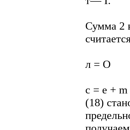
т— I.
Сумма 2 
считаетс
л = O
c = e + m 
(18) ста
предельно
получаем