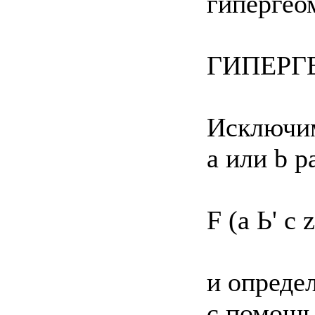
гипергео
ГИПЕРГ
Исключим
а или b р
F (а Ь' с z
и определ
с помощь