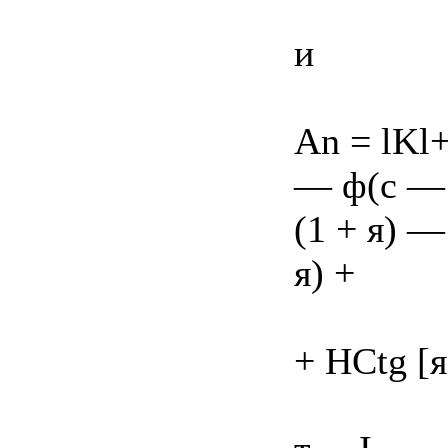
и
An = lKl+
— ф(с — а
(1 + я) —
я) +
+ HCtg [я