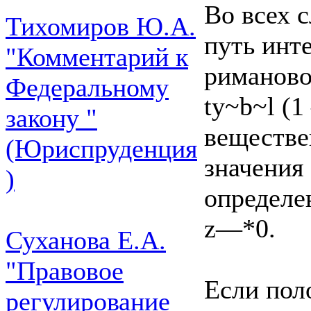
Во всех 
Тихомиров Ю.А.
путь инт
"Комментарий к
риманово
Федеральному
ty~b~l (1
закону "
веществен
(Юриспруденция
значения 
)
определен
z—*0.
Суханова Е.А.
"Правовое
Если поло
регулирование