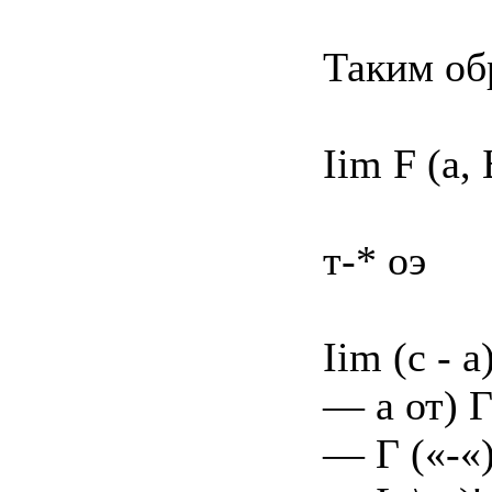
Таким об
Iim F (а, 
т-* оэ
Iim (с - а
— а от) Г
— Г («-«)