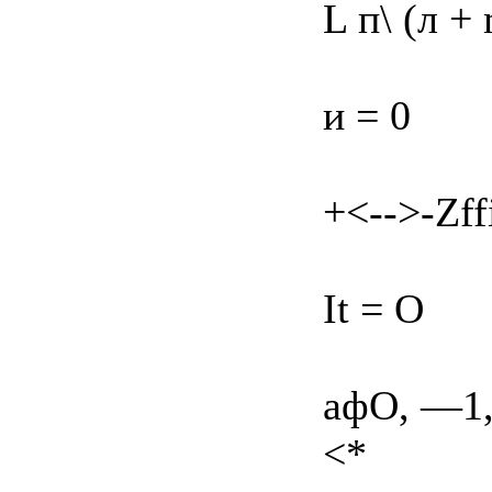
L п\ (л + 
и = 0
+<-->-Zf
It = O
афО, —1, —
<*