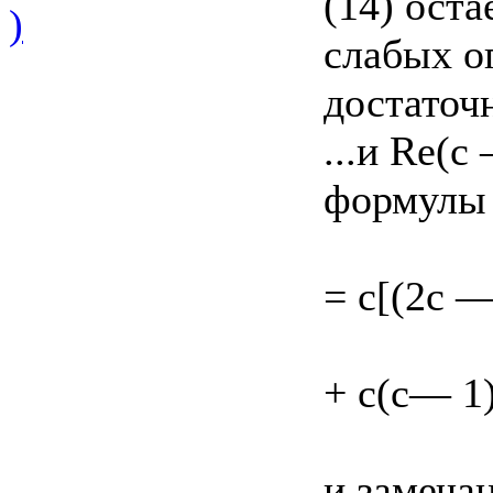
(14) ост
)
слабых о
достаточ
...и Re(c
формулы (
= c[(2c —
+ с(с— 1)
и замечан