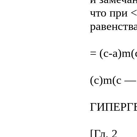
что при <
равенств
= (c-a)m(
(c)m(c —
ГИПЕРГ
[Гл. 2