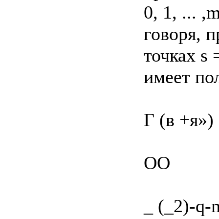
0, 1, ...
говоря, п
точках s 
имеет по
Г (в +я») 
OO
_ (_2)-q-