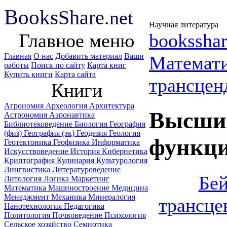
B
ooks
Share
.net
Научная литература
Главное меню
booksshar
Главная
О нас
Добавить материал
Ваши
Математ
работы
Поиск по сайту
Карта книг
Купить книги
Карта сайта
трансцен
Книги
Агрономия
Археология
Архитектура
Высшие
Астрономия
Аэронавтика
Библиотековедение
Биология
География
(физ)
География (эк)
Геодезия
Геология
функци
Геотектоника
Геофизика
Информатика
Искусствоведение
История
Кибернетика
Криптография
Кулинария
Культурология
Лингвистика
Литературоведение
Бей
Литология
Логика
Маркетинг
Математика
Машиностроение
Медицина
Менеджмент
Механика
Минералогия
трансце
Нанотехнология
Педагогика
Политология
Почвоведение
Психология
Сельское хозяйство
Семиотика