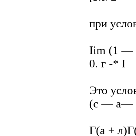
при усло
Iim (1 — z
0. г -* I
Это услов
(с — а— Ь
Г(а + л)Г(