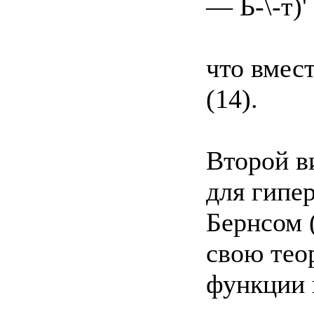
— Ь-\-т)'
что вмест
(14).
Второй в
для гипе
Бернсом (
свою тео
функции 