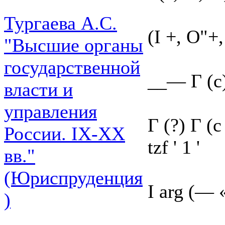
Тургаева А.С.
(I +, O"+,
"Высшие органы
государственной
__— Г (с)
власти и
управления
Г (?) Г (
России. IХ-ХХ
tzf ' 1 '
вв."
(Юриспруденция
I arg (— «
)