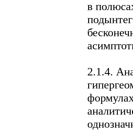
в полюсах 
подынтег
бесконечн
асимптот
2.1.4. А
гипергео
формулах 
аналитич
однозначн