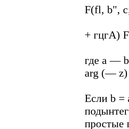
F(fl, b", с
+ гцгА) F
где a — b
arg (— z) 
Если b = a
подынтег
простые 