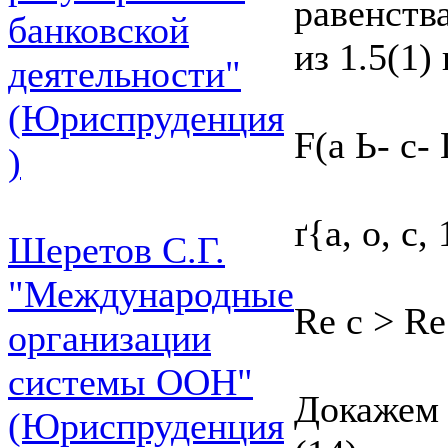
равенства
банковской
из 1.5(1)
деятельности"
(Юриспруденция
F(а Ь- с- 
)
ґ{а, о, с,
Шеретов С.Г.
"Международные
Re с > Re
организации
системы ООН"
Докажем 
(Юриспруденция