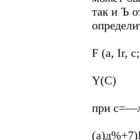
так и Ъ о
определи
F (а, Ir, с;
Y(C)
при с=—л (
(а)д%+7)Г