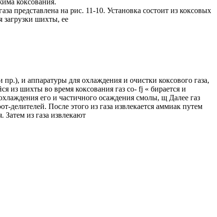
ежима коксования.
за представлена на рис. 11-10. Установка состоит из коксовых
 загрузки шихты, ее
 пр.), и аппаратуры для охлаждения и очистки коксового газа,
я из шихты во время коксования газ со- fj « бирается и
охлаждения его и частичного осаждения смолы, щ Далее газ
т-делителей. После этого из газа извлекается аммиак путем
 Затем из газа извлекают