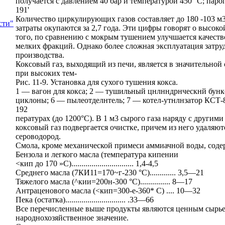
получается с давлением 40 бар и температурой 450 °С; паро
191'
Количество циркулирующих газов составляет до 180 -103 м3
сти"
затраты окупаются за 2,7 года. Эти цифры говорят о высок
того, по сравнению с мокрым тушением улучшается качеств
мелких фракций. Однако более сложная эксплуатация затру
производства.
Коксовый газ, выходящий из печи, является в значительно
при высоких тем-
Рис. 11-9. Установка для сухого тушения кокса.
1 — вагон для кокса; 2 — тушильный цнлнндрнческнй бунк
циклоны; 6 — пылеотделнтель; 7 — котел-утнлнзатор КСТ-
192
пературах (до 1200°С). В 1 м3 сырого газа наряду с други
коксовый газ подвергается очистке, причем из него удаляют
сероводород.
Смола, кроме механической примеси аммиачной воды, соде
Бензола и легкого масла (температура кипении
<кип до 170 »С)............................... 1,4-4,5
Среднего масла (7КИ11=170~г-230 °С)............. 3,5—21
Тяжелого масла (^кии=200н-300 °С)............... 8—17
Антраценового масла (<кип=300-е-360* С) .... 10—32
Пека (остатка).............................. .33—66
Все перечисленные выше продукты являются ценным сырье
народнохозяйственное значение.