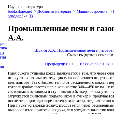
Научная литература
booksshare.net
->
Добавить материал
->
Машиностроение
->
заводов"
->
93
Промышленные печи и газов
А.А.
ария
гика
Щукин А.А. Промышленные печи и газовое х
нт
Скачать
(прямая ссылка)
:
гия
Предыдущая
<<
1
..
87
88
89
90
91
92
<
ия
Идея сухого тушения кокса заключается в том, что через сл
циркуляция по замкнутому циклу газообразного инертного
вентилятора. Газ отбирает тепло от раскаленного кокса и п
котле вырабатывается пар в количестве 340—450 кг на 1 г ко
состоящая в основном из тушильного бункера, котла-утили
загружается скиповым подъемником в бункер и продувается
после чего проходят через котел-утилизатор, отдавая тепло
При пуске установки воздух продувается через раскаленный 
выгорает из-за присосов воздуха, что ухудшает качество кок