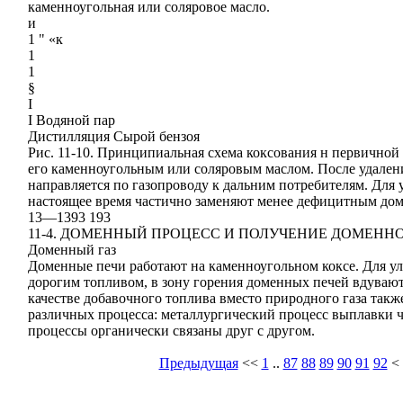
каменноугольная или соляровое масло.
и
1 " «к
1
1
§
I
I Водяной пар
Дистилляция Сырой бензоя
Рис. 11-10. Принципиальная схема коксования н первичной 
его каменноугольным или соляровым маслом. После удалени
направляется по газопроводу к дальним потребителям. Для у
настоящее время частично заменяют менее дефицитным до
13—1393 193
11-4. ДОМЕННЫЙ ПРОЦЕСС И ПОЛУЧЕНИЕ ДОМЕННО
Доменный газ
Доменные печи работают на каменноугольном коксе. Для ул
дорогим топливом, в зону горения доменных печей вдувают
качестве добавочного топлива вместо природного газа такж
различных процесса: металлургический процесс выплавки ч
процессы органически связаны друг с другом.
Предыдущая
<<
1
..
87
88
89
90
91
92
<