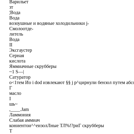
Варильет
зт
¦Вода
Вода
возоушные и водяные холодильники j-
Смолоотде-
литель
Вода
II
Эксгаустер
Серная
кислота
Яммиачные скрубберы
~1 S—|
Сатуратор
о<1тем Ио i dod извлекают §§ j р^цирнули бензол путем аб
Г
масло
I
шь~
,____.Jam
Ламмония
Слабая аммиач
кониентои^^еизолЛные ТЛ%!?риГ скрубберы
Т