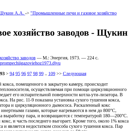
Щукин А.А.
->
"Промышленные печи и газовое хозяйство
ое хозяйство заводов - Щукин
озяйство заводов
— М.: Энергия, 1973. — 224 c.
prompechiigazoviehoz1973.djvu
93
>
94
95
96
97
98
99
..
109
>>
Следующая
ой кокса, помещенного в закрытую камеру, происходит
 теплоносителя, осуществляемая при помощи циркуляционного
ередает его испарительной поверхности котла-ути-лизатора. В
кса. На рис. 11-9 показана установка сухого тушения кокса,
затора и циркуляционного дымососа. Раскаленный кокс
 инертными газами, которые нагреваются в нем до 800°С,
 на выработку пара, и возвращаются с температурой 180—200°С.
кокс, и часть последнего выгорает. Кроме того, около 1% кокса
са и является недостатком способа сухого тушения кокса. Пар