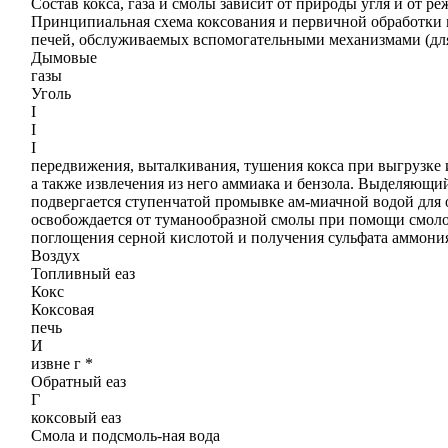
Состав кокса, газа и смолы зависит от природы угля и от р
Принципиальная схема коксования и первичной обработки га
печей, обслуживаемых вспомогательными механизмами (для
Дымовые
газы
Уголь
I
I
I
передвижения, выталкивания, тушения кокса при выгрузке и
а также извлечения из него аммиака и бензола. Выделяющийс
подвергается ступенчатой промывке ам-миачной водой для 
освобождается от туманообразной смолы при помощи смолоо
поглощения серной кислотой и получения сульфата аммония.
Воздух
Топливный еаз
Кокс
Коксовая
печь
И
извне г *
Обратный еаз
Г
коксовый еаз
Смола и подсмоль-ная вода