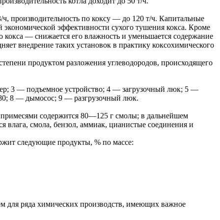
производительность котла доходит до 50 т/ч.
/ч, производительность по коксу — до 120 т/ч. Капитальные
ой экономической эффективности сухого тушения кокса. Кроме
о кокса — снижается его влажность и уменьшается содержание
дняет внедрение таких установок в практику коксохимического
й степени продуктом разложения углеводородов, происходящего
ер; 3 — подъемное устройство; 4 — загрузочный люк; 5 —
80; 8 — дымосос; 9 — разгрузочный люк.
ми примесями содержится 80—125 г смолы; в дальнейшем
ся влага, смола, бензол, аммиак, цианистые соединения и
ржит следующие продукты, % по массе:
м для ряда химических производств, имеющих важное