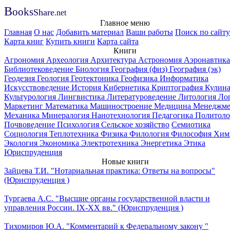
B
ooks
Share
.net
Главное меню
Главная
О нас
Добавить материал
Ваши работы
Поиск по сайту
Карта книг
Купить книги
Карта сайта
Книги
Агрономия
Археология
Архитектура
Астрономия
Аэронавтика
Библиотековедение
Биология
География (физ)
География (эк)
Геодезия
Геология
Геотектоника
Геофизика
Информатика
Искусствоведение
История
Кибернетика
Криптография
Кулин
Культурология
Лингвистика
Литературоведение
Литология
Ло
Маркетинг
Математика
Машиностроение
Медицина
Менеджме
Механика
Минералогия
Нанотехнология
Педагогика
Политоло
Почвоведение
Психология
Сельское хозяйство
Семиотика
Социология
Теплотехника
Физика
Филология
Философия
Хим
Экология
Экономика
Электротехника
Энергетика
Этика
Юриспруденция
Новые книги
Зайцева Т.И. "Нотариальная практика: Ответы на вопросы"
(Юриспруденция )
Тургаева А.С. "Высшие органы государственной власти и
управления России. IХ-ХХ вв." (Юриспруденция )
Тихомиров Ю.А. "Комментарий к Федеральному закону "