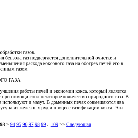
обработки газов.
я бензола газ подвергается дополнительной очистке и
меньшения расхода коксового газа на обогрев печей его в
менным газом.
ГО ГАЗА
учшения работы печей и экономии кокса, который является
 при помощи сопл некоторое количество природного газа. В
е используют и мазут. В доменных печах совмещаются два
угуна из железных руд и процесс газификации кокса. Эти
93
>
94
95
96
97
98
99
..
109
>>
Следующая