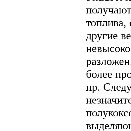
получают
топлива,
другие в
невысоко
разложен
более пр
пр. Следу
незначит
полукокс
выделяющ