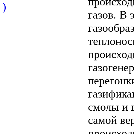
происход
)
газов. В
газообра
теплонос
происход
газогенер
перегонк
газифика
смолы и 
самой ве
происход