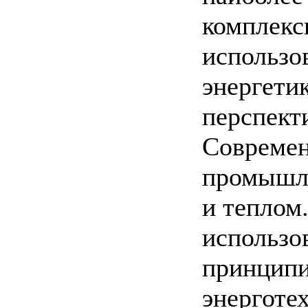
комплекс
использо
энергети
перспект
Совреме
промышле
и теплом
использо
принципи
энерготе