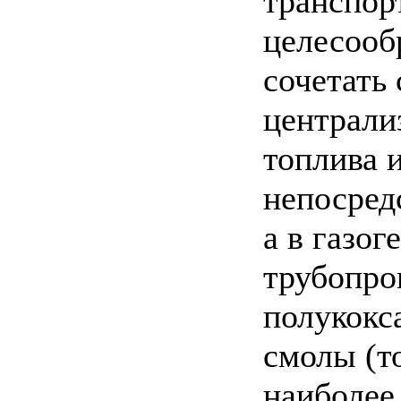
транспор
целесооб
сочетать
централи
топлива и
непосред
а в газог
трубопро
полукокс
смолы (т
наиболее