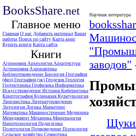
B
ooks
Share
.net
Научная литература
Главное меню
booksshar
Главная
О нас
Добавить материал
Ваши
Машинос
работы
Поиск по сайту
Карта книг
Купить книги
Карта сайта
"Промышл
Книги
заводов"
Агрономия
Археология
Архитектура
Астрономия
Аэронавтика
Библиотековедение
Биология
География
(физ)
География (эк)
Геодезия
Геология
Промыш
Геотектоника
Геофизика
Информатика
Искусствоведение
История
Кибернетика
Криптография
Кулинария
Культурология
хозяйс
Лингвистика
Литературоведение
Литология
Логика
Маркетинг
Математика
Машиностроение
Медицина
Менеджмент
Механика
Минералогия
Щуки
Нанотехнология
Педагогика
Политология
Почвоведение
Психология
Сельское хозяйство
Семиотика