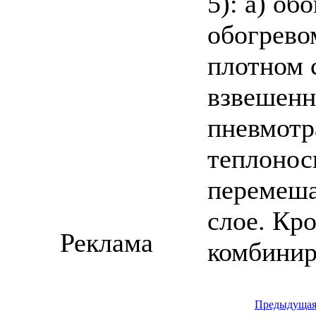
5): а) об
обогрево
плотном 
взвешенн
пневмотр
теплонос
перемеша
слое. Кр
Реклама
комбинир
Предыдуща