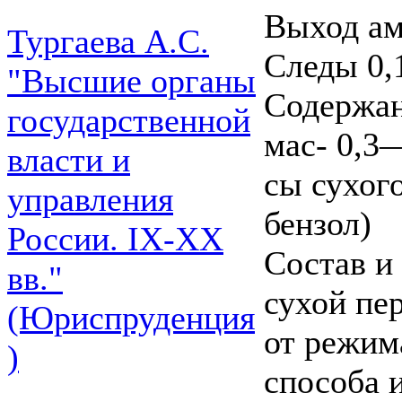
Выход ам
Тургаева А.С.
Следы 0,
"Высшие органы
Содержан
государственной
мас- 0,3
власти и
сы сухого
управления
бензол)
России. IХ-ХХ
Состав и
вв."
сухой пер
(Юриспруденция
от режима
)
способа 