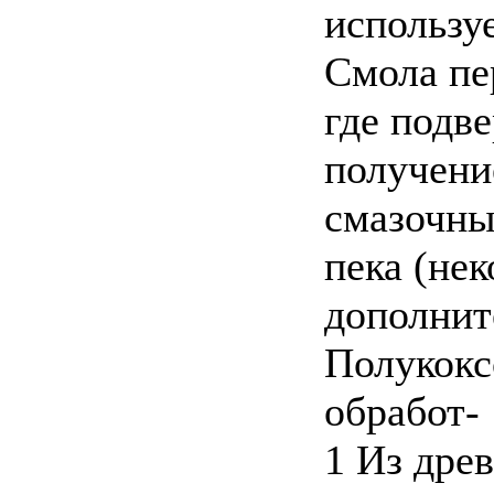
используе
Смола пе
где подв
получени
смазочны
пека (не
дополните
Полукокс
обработ-
1 Из дре