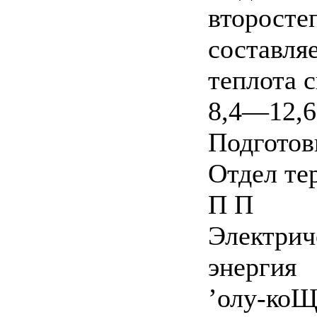
второсте
составляе
теплота с
8,4—12,6
Подготов
Отдел те
П П
Электрич
энергия
’олу-ко