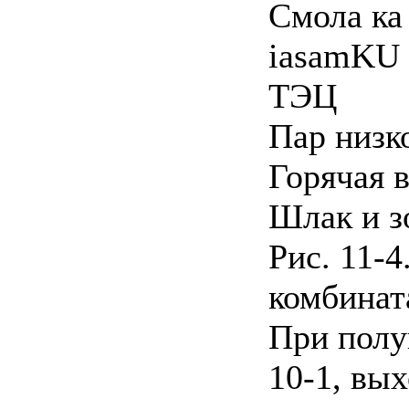
Смола ка
iasamKU
ТЭЦ
Пар низк
Горячая 
Шлак и з
Рис. 11-
комбинат
При полук
10-1, вы