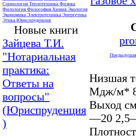
газовое 
Социология
Теплотехника
Физика
Филология
Философия
Химия
Экология
Экономика
Электротехника
Энергетика
Этика
Юриспруденция
Новые книги
pro
Зайцева Т.И.
"Нотариальная
Предыдуща
практика:
Низшая те
Ответы на
Мдж/м* 8
вопросы"
Выход см
(Юриспруденция
—20 2,5
)
Плотност