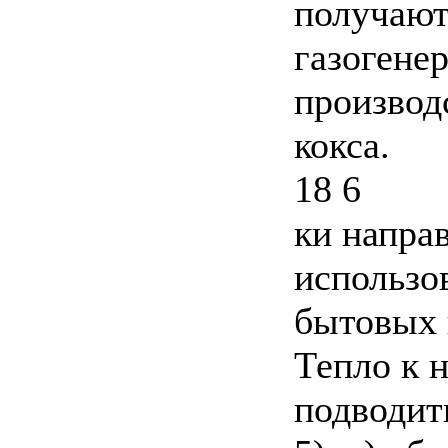
получают
газогене
производ
кокса.
18 6
ки направ
использов
бытовых 
Тепло к 
подводит