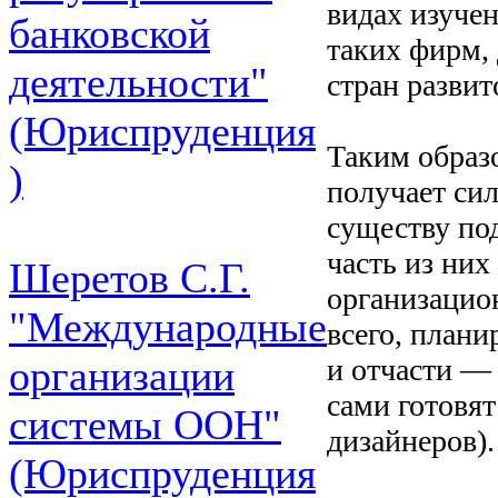
видах изуче
банковской
таких фирм, 
деятельности"
стран развит
(Юриспруденция
Таким образ
)
получает сил
существу по
часть из них
Шеретов С.Г.
организацио
"Международные
всего, план
и отчасти —
организации
сами готовят
системы ООН"
дизайнеров).
(Юриспруденция