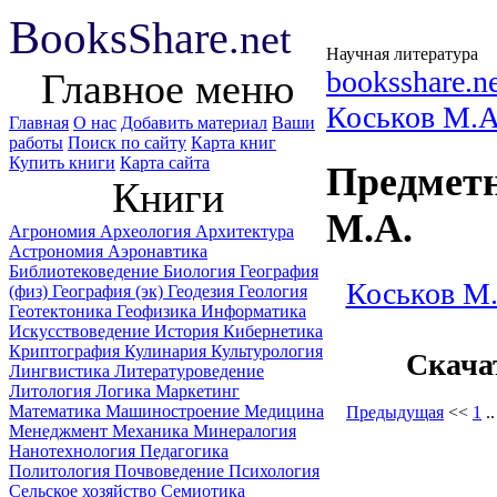
B
ooks
Share
.net
Научная литература
booksshare.n
Главное меню
Коськов М.
Главная
О нас
Добавить материал
Ваши
работы
Поиск по сайту
Карта книг
Купить книги
Карта сайта
Предметн
Книги
М.А.
Агрономия
Археология
Архитектура
Астрономия
Аэронавтика
Библиотековедение
Биология
География
Коськов М
(физ)
География (эк)
Геодезия
Геология
Геотектоника
Геофизика
Информатика
Искусствоведение
История
Кибернетика
Криптография
Кулинария
Культурология
Скача
Лингвистика
Литературоведение
Литология
Логика
Маркетинг
Математика
Машиностроение
Медицина
Предыдущая
<<
1
.
Менеджмент
Механика
Минералогия
Нанотехнология
Педагогика
Политология
Почвоведение
Психология
Сельское хозяйство
Семиотика