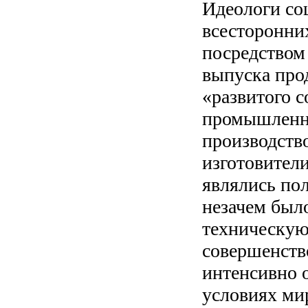
Идеологи со
всесторонни
посредством
выпуска прод
«развитого 
промышленны
производств
изготовител
являлись по
незачем был
техническую
совершенств
интенсивно о
условиях ми