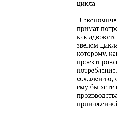
цикла.
В экономиче
примат потре
как адвокат
звеном цикла
которому, ка
проектирова
потребление.
сожалению, о
ему бы хотел
производства
приниженной