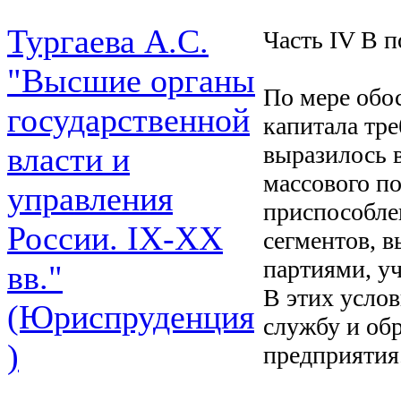
Тургаева А.С.
Часть IV В п
"Высшие органы
По мере обо
государственной
капитала тре
выразилось 
власти и
массового п
управления
приспособле
России. IХ-ХХ
сегментов, 
партиями, у
вв."
В этих усло
(Юриспруденция
службу и об
)
предприятия