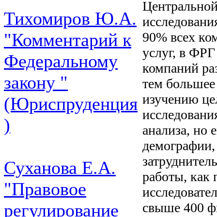
Центральной
Тихомиров Ю.А.
исследовани
90% всех ко
"Комментарий к
услуг, в ФР
Федеральному
компаний ра
закону "
тем большее
изучению це
(Юриспруденция
исследовани
)
анализа, но 
демографии, 
затруднител
Суханова Е.А.
работы, как 
"Правовое
исследовате
свыше 400 ф
регулирование