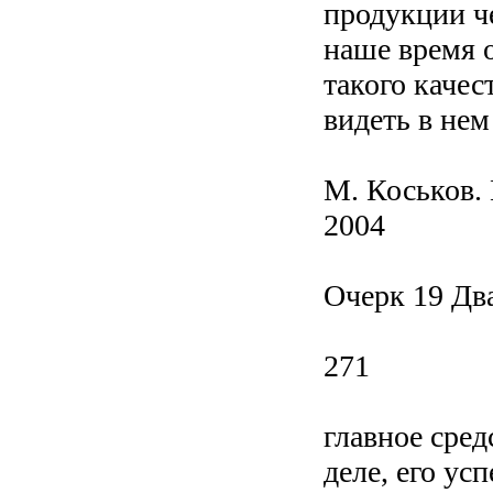
продукции че
наше время 
такого качес
видеть в нем
М. Коськов.
2004
Очерк 19 Дв
271
главное сре
деле, его ус