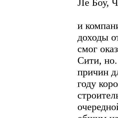
JIe Боу,
и компан
доходы от
смог оказ
Сити, но
причин д
году кор
строител
очередно