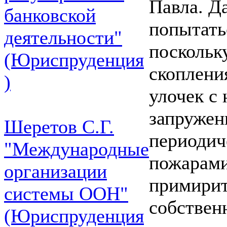
Павла. Д
банковской
попытать
деятельности"
поскольку
(Юриспруденция
скоплени
)
улочек с
запружен
Шеретов С.Г.
периодич
"Международные
пожарами
организации
примирит
системы ООН"
собствен
(Юриспруденция