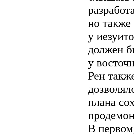
разработ
но также
у иезуито
должен б
у восточ
Рен такж
дозволял
плана со
продемон
В первом