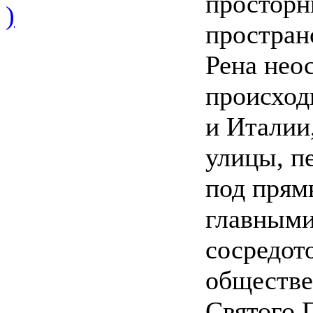
просторн
)
пространс
Рена нео
происход
и Италии
улицы, п
под прям
главными
сосредот
обществе
Святого 