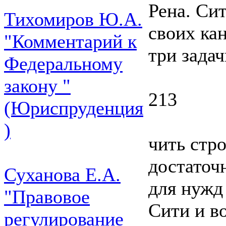
Рена. Сит
Тихомиров Ю.А.
своих ка
"Комментарий к
три зада
Федеральному
закону "
213
(Юриспруденция
)
чить стр
достаточ
Суханова Е.А.
для нужд
"Правовое
Сити и в
регулирование