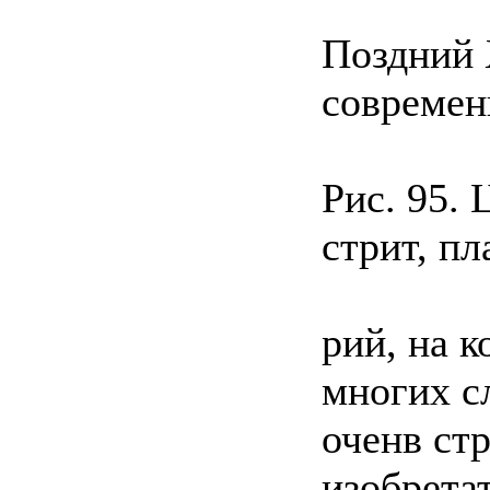
Поздний X
современ
Рис. 95.
стрит, пл
рий, на к
многих с
оченв ст
изобрета