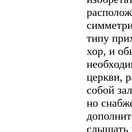
располож
симметри
типу при
хор, и о
необходи
церкви, 
собой за
но снабж
дополнит
слышать 