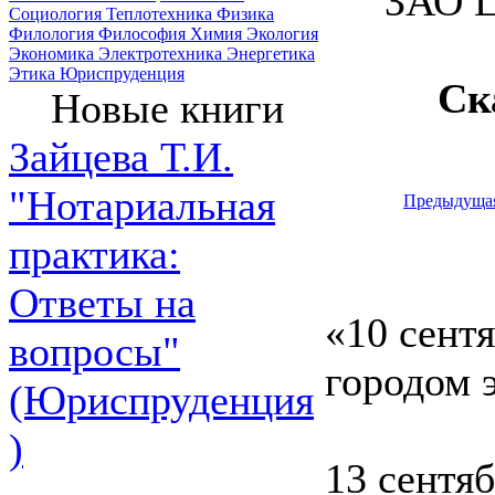
ЗАО Ц
Социология
Теплотехника
Физика
Филология
Философия
Химия
Экология
Экономика
Электротехника
Энергетика
Этика
Юриспруденция
Ск
Новые книги
Зайцева Т.И.
"Нотариальная
Предыдуща
практика:
Ответы на
«10 сент
вопросы"
городом э
(Юриспруденция
)
13 сентя