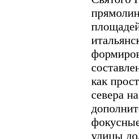
прямолин
площадей
итальянс
формиров
составле
как прос
севера на
дополнит
фокусные
улицы до