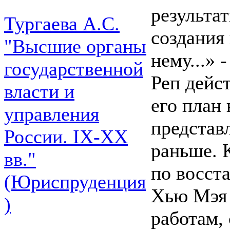
результа
Тургаева А.С.
создания
"Высшие органы
нему...» 
государственной
Реп дейс
власти и
его план 
управления
представ
России. IХ-ХХ
раньше. 
вв."
по восст
(Юриспруденция
Хью Мэя 
)
работам,