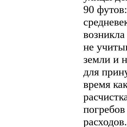
90 футов:
средневе
возникла 
не учиты
земли и 
для прин
время ка
расчистк
погребов
расходов