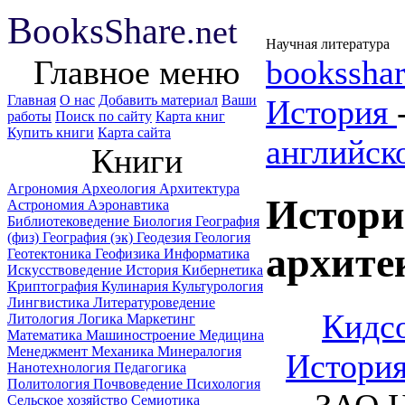
B
ooks
Share
.net
Научная литература
Главное меню
booksshar
Главная
О нас
Добавить материал
Ваши
История
работы
Поиск по сайту
Карта книг
Купить книги
Карта сайта
английск
Книги
Агрономия
Археология
Архитектура
Истори
Астрономия
Аэронавтика
Библиотековедение
Биология
География
(физ)
География (эк)
Геодезия
Геология
архите
Геотектоника
Геофизика
Информатика
Искусствоведение
История
Кибернетика
Криптография
Кулинария
Культурология
Лингвистика
Литературоведение
Кидсо
Литология
Логика
Маркетинг
Математика
Машиностроение
Медицина
Менеджмент
Механика
Минералогия
История
Нанотехнология
Педагогика
Политология
Почвоведение
Психология
Сельское хозяйство
Семиотика