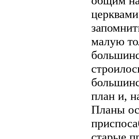
общим на
церквами 
запомнит
малую то
большинс
строилос
большинс
план и, н
Планы ос
приспоса
старые п