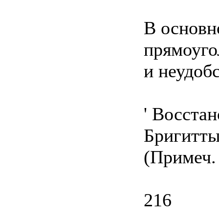
В основн
прямоуго
и неудоб
' Восста
Бригитты
(Примеч. 
216