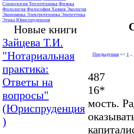
Социология
Теплотехника
Физика
Филология
Философия
Химия
Экология
Экономика
Электротехника
Энергетика
Этика
Юриспруденция
Новые книги
Зайцева Т.И.
"Нотариальная
Предыдущая
<<
1
..
практика:
487
Ответы на
16*
вопросы"
мость. Р
(Юриспруденция
оказыват
)
капитали