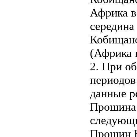
Африка в
середина 
Кобищано
(Африка 
2. При о
периодов
данные р
Прошина 
следующи
Прошин Н