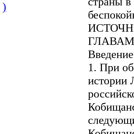
страны в
)
беспокой
ИСТОЧН
ГЛАВА
Введение
1. При о
истории 
российск
Кобищано
следующи
Кобищано