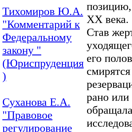
позицию,
Тихомиров Ю.А.
XX века.
"Комментарий к
Став жер
Федеральному
уходящег
закону "
его полов
(Юриспруденция
смирятся
)
резервац
рано или 
Суханова Е.А.
обращала
"Правовое
исследов
регулирование