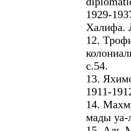
diplomati
1929-193
Халифа. Л
12. Троф
колониал
с.54.
13. Яхим
1911-1912
14. Махм
мады уа-л
15. Аль-