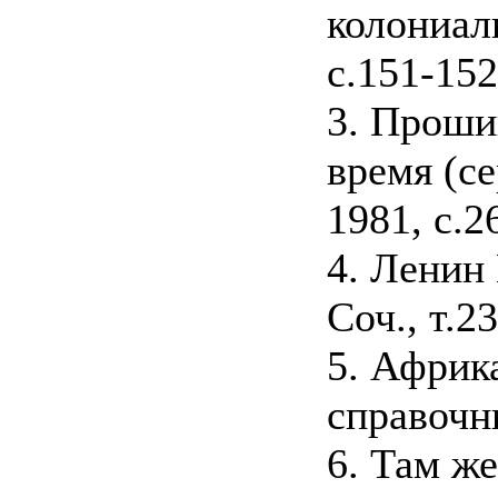
колониал
с.151-152
3. Проши
время (с
1981, с.2
4. Ленин
Соч., т.23
5. Африк
справочни
6. Там же