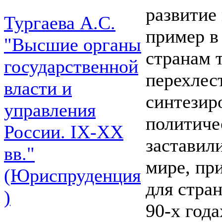
развитие
Тургаева А.С.
пример в
"Высшие органы
странам 
государственной
перехлес
власти и
синтезиро
управления
политиче
России. IХ-ХХ
заставил
вв."
мире, пр
(Юриспруденция
для стра
)
90-х года