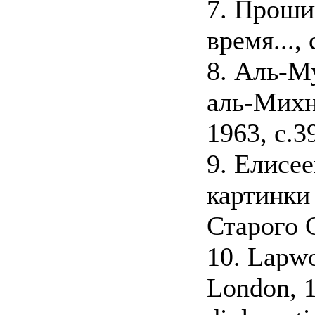
7. Проши
время..., 
8. Аль-М
аль-Михн
1963, с.3
9. Елисее
картинки
Старого С
10. Lapwo
London, 1