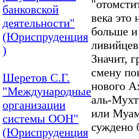
"отомсти
банковской
века это 
деятельности"
больше и
(Юриспруденция
ливийцев
)
Значит, 
смену по
Шеретов С.Г.
нового А
"Международные
аль-Мухт
организации
или Муам
системы ООН"
суждено 
(Юриспруденция