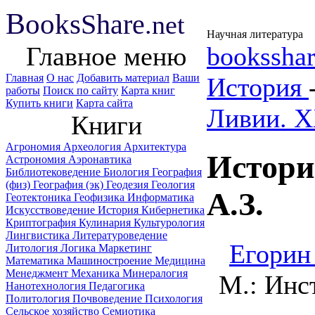
B
ooks
Share
.net
Научная литература
Главное меню
booksshar
Главная
О нас
Добавить материал
Ваши
История
работы
Поиск по сайту
Карта книг
Купить книги
Карта сайта
Ливии. X
Книги
Агрономия
Археология
Архитектура
Истори
Астрономия
Аэронавтика
Библиотековедение
Биология
География
(физ)
География (эк)
Геодезия
Геология
А.З.
Геотектоника
Геофизика
Информатика
Искусствоведение
История
Кибернетика
Криптография
Кулинария
Культурология
Лингвистика
Литературоведение
Егорин
Литология
Логика
Маркетинг
Математика
Машиностроение
Медицина
Менеджмент
Механика
Минералогия
М.: Инс
Нанотехнология
Педагогика
Политология
Почвоведение
Психология
Сельское хозяйство
Семиотика