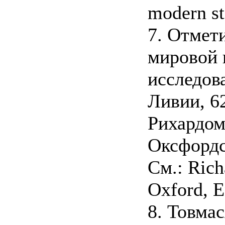
modern st
7. Отмети
мировой 
исследов
Ливии, 6
Рихардом
Оксфордс
См.: Rich
Oxford, E
8. Товма