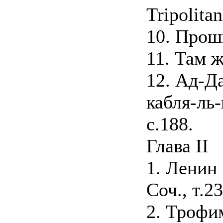
Tripolita
10. Прош
11. Там ж
12. Ад-Д
кабля-ль-
с.188.
Глава II
1. Ленин
Соч., т.23
2. Трофи