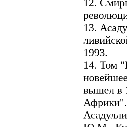
12. Смир
революци
13. Асад
ливийско
1993.
14. Том 
новейшее
вышел в 1
Африки".
Асадулли