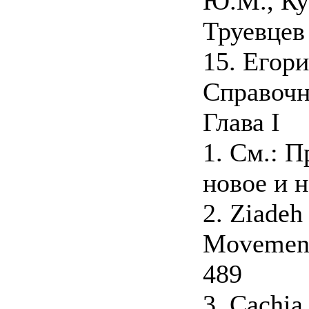
Ю.М., Ку
Труевцев
15. Егор
Справочн
Глава I
1. См.: 
новое и н
2. Ziadeh
Movement 
489
3. Cachia