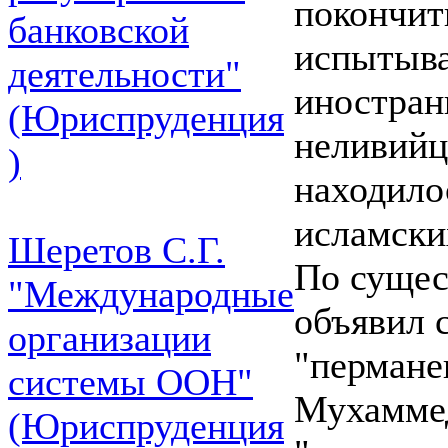
покончит
банковской
испытыва
деятельности"
иностран
(Юриспруденция
неливийц
)
находило
исламски
Шеретов С.Г.
По сущес
"Международные
объявил 
организации
"пермане
системы ООН"
Мухаммед
(Юриспруденция