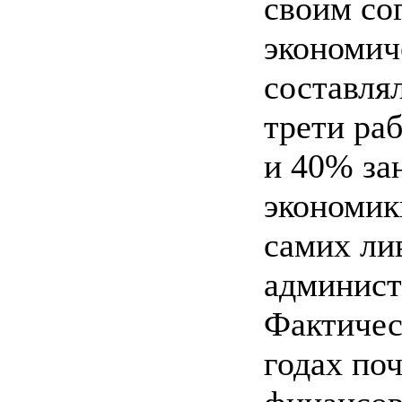
своим со
экономич
составля
трети ра
и 40% за
экономик
самих ли
админист
Фактичес
годах по