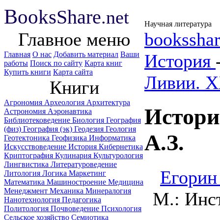
B
ooks
Share
.net
Научная литература
Главное меню
booksshar
Главная
О нас
Добавить материал
Ваши
История
работы
Поиск по сайту
Карта книг
Купить книги
Карта сайта
Ливии. X
Книги
Агрономия
Археология
Архитектура
Истори
Астрономия
Аэронавтика
Библиотековедение
Биология
География
(физ)
География (эк)
Геодезия
Геология
А.З.
Геотектоника
Геофизика
Информатика
Искусствоведение
История
Кибернетика
Криптография
Кулинария
Культурология
Лингвистика
Литературоведение
Егорин
Литология
Логика
Маркетинг
Математика
Машиностроение
Медицина
Менеджмент
Механика
Минералогия
М.: Инс
Нанотехнология
Педагогика
Политология
Почвоведение
Психология
Сельское хозяйство
Семиотика