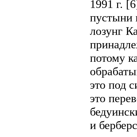
1991 г. [
пустыни 
лозунг Ка
принадле
потому к
обрабаты
это под 
это пере
бедуински
и берберс