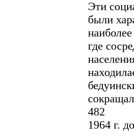
Эти соци
были хар
наиболее
где соср
населени
находилас
бедуинск
сокращало
482
1964 г. д