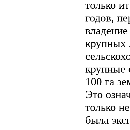
только и
годов, пе
владение
крупных 
сельскох
крупные 
100 га зе
Это означ
только н
была экс