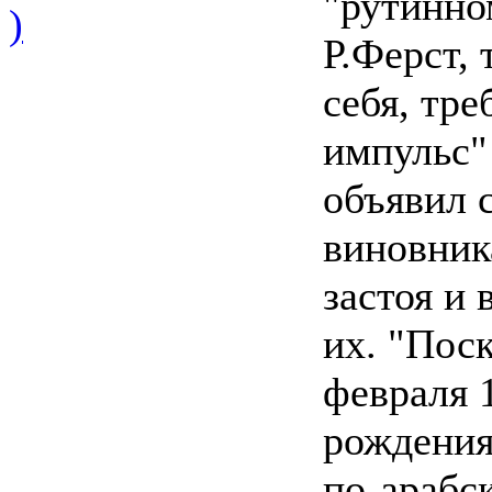
"рутинно
)
Р.Ферст,
себя, тр
импульс"
объявил 
виновник
застоя и 
их. "Пос
февраля 1
рождения
по-арабс