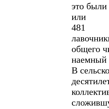
это были
или
481
лавочник
общего ч
наемный 
В сельско
десятил
коллекти
сложившу