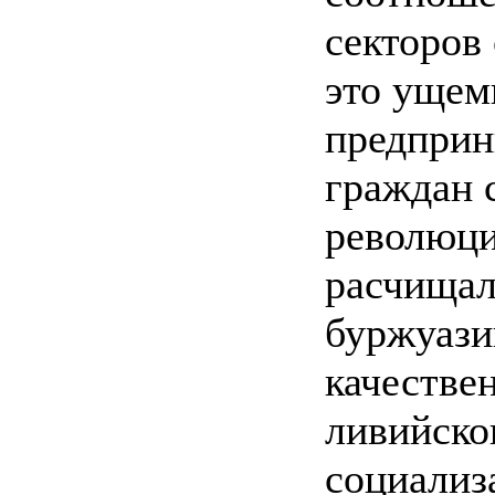
секторов 
это ущем
предприн
граждан 
революци
расчищал
буржуази
качестве
ливийско
социализ