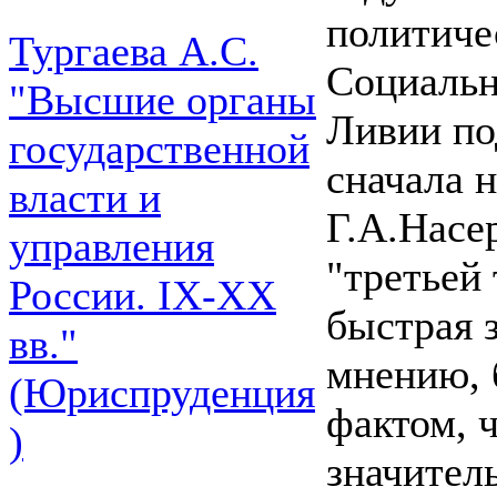
политичес
Тургаева А.С.
Социальн
"Высшие органы
Ливии по
государственной
сначала 
власти и
Г.А.Насер
управления
"третьей
России. IХ-ХХ
быстрая 
вв."
мнению, 
(Юриспруденция
фактом, 
)
значитель