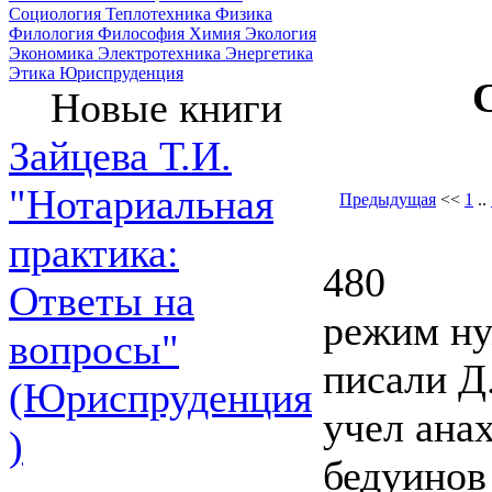
Социология
Теплотехника
Физика
Филология
Философия
Химия
Экология
Экономика
Электротехника
Энергетика
Этика
Юриспруденция
Новые книги
Зайцева Т.И.
"Нотариальная
Предыдущая
<<
1
..
практика:
480
Ответы на
режим ну
вопросы"
писали Д
(Юриспруденция
учел ана
)
бедуинов