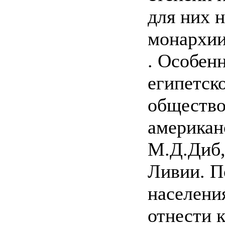
для них 
монархии
. Особен
египетск
общество
американ
М.Д.Диб,
Ливии. П
населени
отнести к