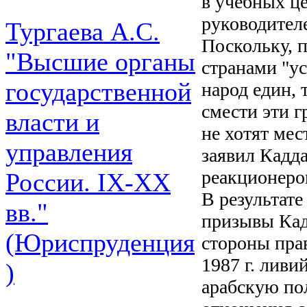
в учебных ц
руководител
Тургаева А.С.
Поскольку, 
"Высшие органы
странами "у
государственной
народ един,
смести эти г
власти и
не хотят мес
управления
заявил Кадд
реакционеров
России. IХ-ХХ
В результате
вв."
призывы Кад
(Юриспруденция
стороны пра
1987 г. ливи
)
арабскую по