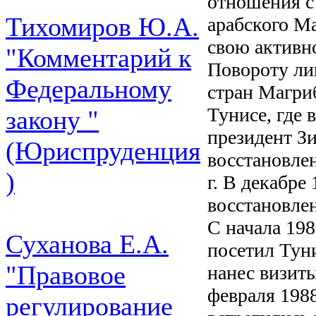
отношения с 
Тихомиров Ю.А.
арабского М
свою активн
"Комментарий к
Повороту ли
Федеральному
стран Магриб
Тунисе, где 
закону "
президент З
(Юриспруденция
восстановле
)
г. В декабре
восстановле
С начала 19
Суханова Е.А.
посетил Тун
"Правовое
нанес визит
февраля 1988
регулирование