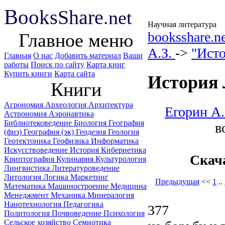
B
ooks
Share
.net
Научная литература
booksshare.n
Главное меню
А.З.
->
"Исто
Главная
О нас
Добавить материал
Ваши
работы
Поиск по сайту
Карта книг
Купить книги
Карта сайта
История 
Книги
Агрономия
Археология
Архитектура
Егорин А.
Астрономия
Аэронавтика
Библиотековедение
Биология
География
в
(физ)
География (эк)
Геодезия
Геология
Геотектоника
Геофизика
Информатика
Искусствоведение
История
Кибернетика
Скач
Криптография
Кулинария
Культурология
Лингвистика
Литературоведение
Литология
Логика
Маркетинг
Предыдущая
<<
1
..
Математика
Машиностроение
Медицина
Менеджмент
Механика
Минералогия
Нанотехнология
Педагогика
377
Политология
Почвоведение
Психология
Сельское хозяйство
Семиотика