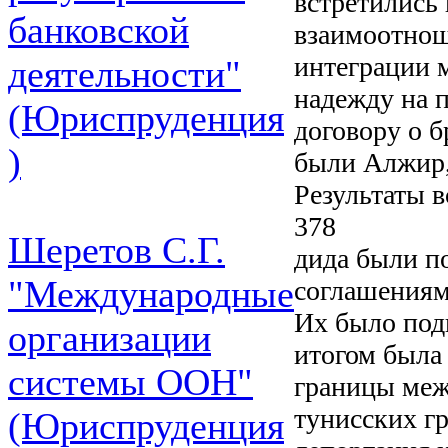
встретились 
банковской
взаимоотнош
интеграции 
деятельности"
надежду на 
(Юриспруденция
договору о б
)
были Алжир,
Результаты 
378
Шеретов С.Г.
дида были п
"Международные
соглашениям
Их было под
организации
итогом была
системы ООН"
границы меж
тунисских г
(Юриспруденция