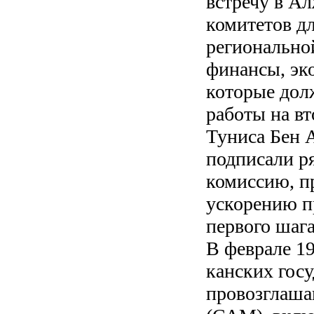
встречу в Ал
комитетов д
регионально
финансы, эк
которые дол
работы на вт
Туниса Бен 
подписали ря
комиссию, п
ускорению п
первого шаг
В феврале 19
канских гос
провозглаша