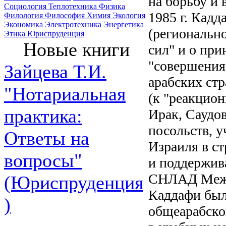
на борьбу и 
Социология
Теплотехника
Физика
1985 г. Кад
Филология
Философия
Химия
Экология
Экономика
Электротехника
Энергетика
(региональн
Этика
Юриспруденция
Новые книги
сил" и о при
"совершения
Зайцева Т.И.
арабских ст
"Нотариальная
(к "реакцио
практика:
Ирак, Саудов
посольств, 
Ответы на
Израиля в с
вопросы"
и поддержив
СНЛАД Между
(Юриспруденция
Каддафи бы
)
общеарабско