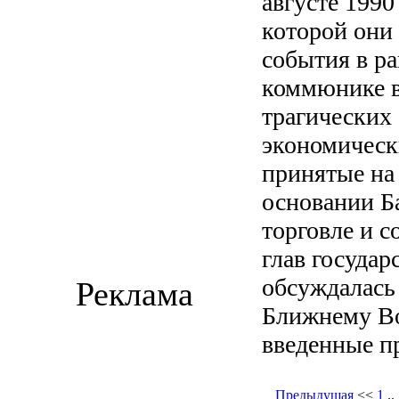
августе 1990
которой они
события в р
коммюнике в
трагических 
экономическ
принятые на 
основании Б
торговле и с
глав государ
обсуждалась
Реклама
Ближнему Во
введенные пр
Предыдущая
<<
1
..