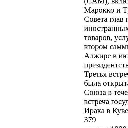
(САМ), вкл
Марокко и Т
Совета глав 
иностранных
товаров, усл
втором самм
Алжире в июл
президентство
Третья встре
была открыт
Союза в теч
встреча госу
Ирака в Куве
379