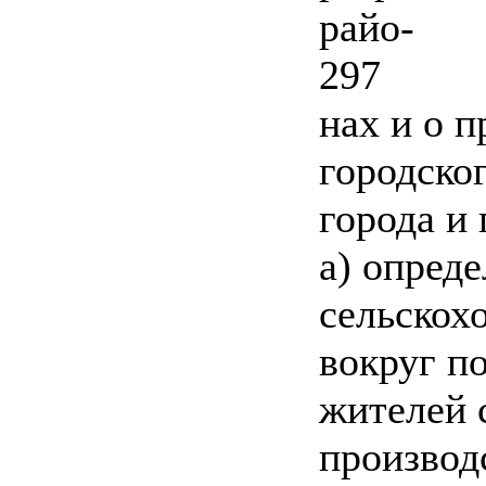
райо-
297
нах и о 
городско
города и 
а) опред
сельскох
вокруг п
жителей 
производ