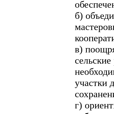
обеспече
б) объед
мастеров
кооперат
в) поощр
сельские
необходи
участки 
сохранен
г) ориен