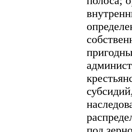
полоса; 
внутренн
определе
собственн
пригодны
админист
крестьян
субсидий
наследов
распреде
под зерн