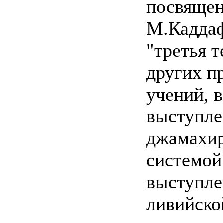
посвящен
М.Каддаф
"третья 
других п
учений, в
выступле
джамахир
системой
выступле
ливийско