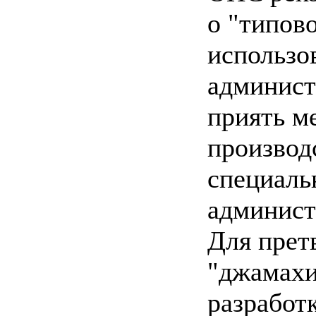
о "типов
использо
админист
приять м
производ
специаль
админист
Для прет
"джамахи
разработ