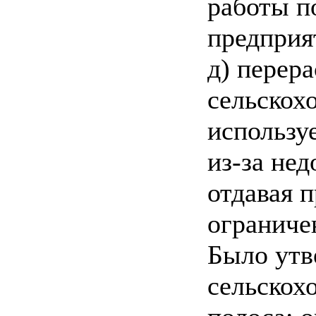
работы п
предприя
д) перер
сельскох
использу
из-за не
отдавая 
ограниче
Было утв
сельскох