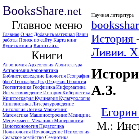
B
ooks
Share
.net
Научная литература
Главное меню
booksshar
Главная
О нас
Добавить материал
Ваши
История
работы
Поиск по сайту
Карта книг
Купить книги
Карта сайта
Ливии. X
Книги
Агрономия
Археология
Архитектура
Истори
Астрономия
Аэронавтика
Библиотековедение
Биология
География
(физ)
География (эк)
Геодезия
Геология
А.З.
Геотектоника
Геофизика
Информатика
Искусствоведение
История
Кибернетика
Криптография
Кулинария
Культурология
Лингвистика
Литературоведение
Егорин
Литология
Логика
Маркетинг
Математика
Машиностроение
Медицина
Менеджмент
Механика
Минералогия
М.: Инс
Нанотехнология
Педагогика
Политология
Почвоведение
Психология
Сельское хозяйство
Семиотика