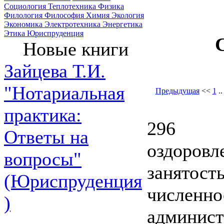
Социология
Теплотехника
Физика
Филология
Философия
Химия
Экология
Экономика
Электротехника
Энергетика
Этика
Юриспруденция
Новые книги
Зайцева Т.И.
"Нотариальная
Предыдущая
<<
1
.
практика:
296
Ответы на
оздоровл
вопросы"
занятост
(Юриспруденция
численно
)
админист