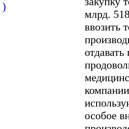
закупку т
)
млрд. 51
ввозить т
производ
отдавать
продовол
медицинс
компании
использу
особое в
производ