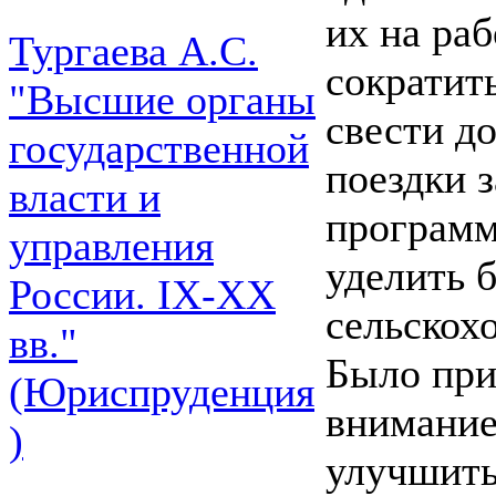
их на раб
Тургаева А.С.
сократит
"Высшие органы
свести д
государственной
поездки 
власти и
программ
управления
уделить 
России. IХ-ХХ
сельскох
вв."
Было при
(Юриспруденция
внимание
)
улучшить