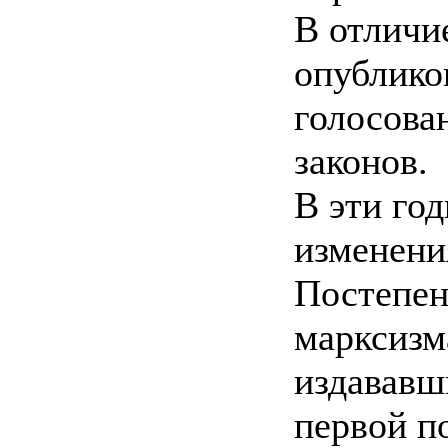
В отличи
опублико
голосова
законов.
В эти го
изменени
Постепен
марксизма
издававш
первой п