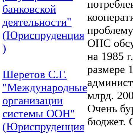
потребле
банковской
кооперат
деятельности"
проблему
(Юриспруденция
OHC обсу
)
на 1985 г
размере 1
Шеретов С.Г.
админист
"Международные
млрд. 200
организации
Очень бу
системы ООН"
бюджет. 
(Юриспруденция