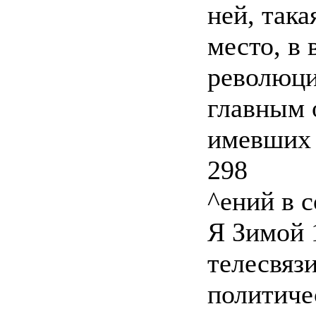
ней, так
место, в
революци
главным 
имевших 
298
^ений в 
Я Зимой 1
телесвяз
политиче