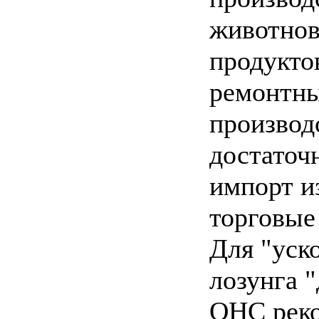
животнов
продукто
ремонтны
производ
достаточ
импорт и
торговые
Для "уск
лозунга "
OHC реко