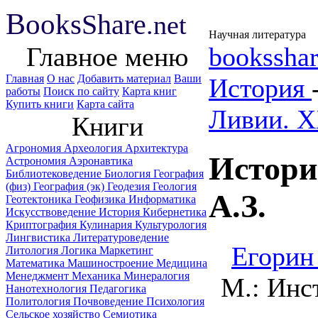
B
ooks
Share
.net
Научная литература
Главное меню
booksshar
Главная
О нас
Добавить материал
Ваши
История
работы
Поиск по сайту
Карта книг
Купить книги
Карта сайта
Ливии. X
Книги
Агрономия
Археология
Архитектура
Истори
Астрономия
Аэронавтика
Библиотековедение
Биология
География
(физ)
География (эк)
Геодезия
Геология
А.З.
Геотектоника
Геофизика
Информатика
Искусствоведение
История
Кибернетика
Криптография
Кулинария
Культурология
Лингвистика
Литературоведение
Егорин
Литология
Логика
Маркетинг
Математика
Машиностроение
Медицина
Менеджмент
Механика
Минералогия
М.: Инс
Нанотехнология
Педагогика
Политология
Почвоведение
Психология
Сельское хозяйство
Семиотика