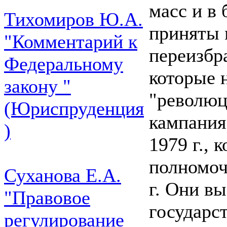
масс и в
Тихомиров Ю.А.
приняты 
"Комментарий к
переизбр
Федеральному
которые 
закону "
"революц
(Юриспруденция
кампания
)
1979 г., 
полномоч
Суханова Е.А.
г. Они вы
"Правовое
государс
регулирование