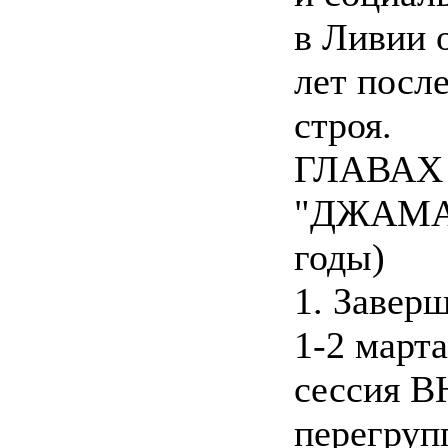
в Ливии 
лет посл
строя.
ГЛАВАХ
"ДЖАМА
годы)
1. Завер
1-2 марта
сессия В
перегруп