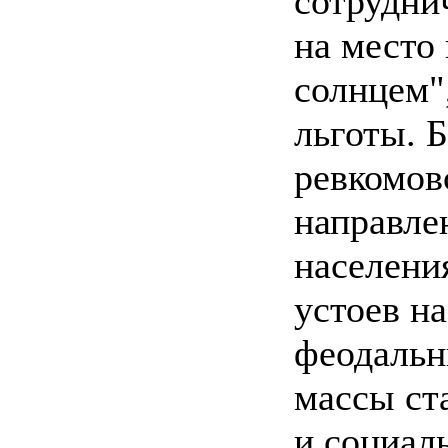
сотрудни
на место
солнцем",
льготы. 
ревкомов
направле
населени
устоев н
феодальн
массы ст
и социал