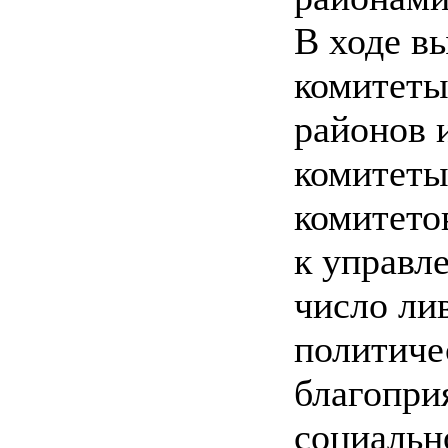
В ходе в
комитеты
районов 
комитеты
комитето
к управл
число ли
политиче
благопри
социальн