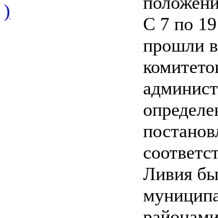
положени
)
С 7 по 1
прошли в
комитето
админист
определ
постанов
соответс
Ливия бы
муниципа
районами