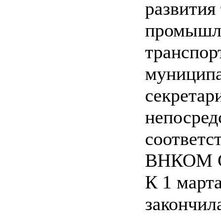
развития
промышле
транспор
муниципа
секретар
непосред
соответс
ВНКОМ 
К 1 марта
закончила