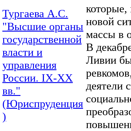
которые,
Тургаева А.С.
новой си
"Высшие органы
массы в 
государственной
В декабре
власти и
Ливии бы
управления
ревкомов
России. IХ-ХХ
деятели 
вв."
социальн
(Юриспруденция
преобраз
)
повышени