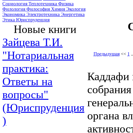
Социология
Теплотехника
Физика
Филология
Философия
Химия
Экология
Экономика
Электротехника
Энергетика
Этика
Юриспруденция
Новые книги
Зайцева Т.И.
"Нотариальная
Предыдущая
<<
1
.
практика:
Каддафи 
Ответы на
собрания 
вопросы"
генераль
(Юриспруденция
органа в
)
активнос