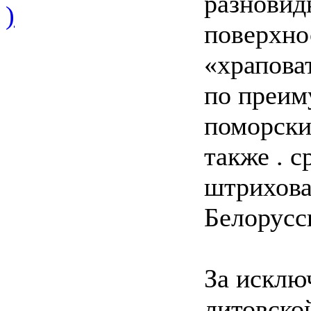
разновид
)
поверхно
«храпова
по преим
поморски
также . 
штрихова
Белорусс
За исклю
литовско