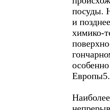
происхо
посуды. Н
и поздне
химико-т
поверхно
гончарно
особенно
Европы5.
Наиболее
непрерывн