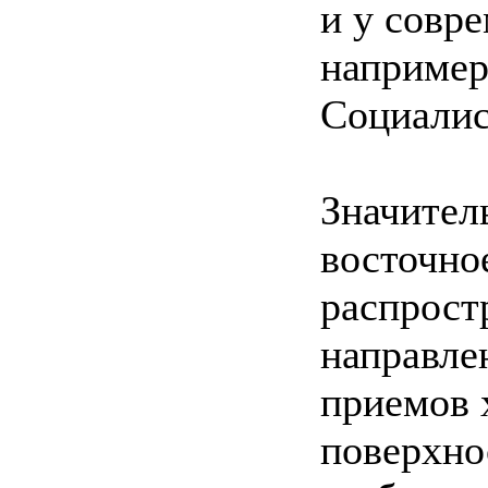
и у совр
например
Социалис
Значител
восточно
распрост
направлен
приемов 
поверхно