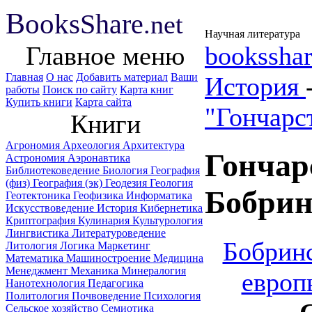
B
ooks
Share
.net
Научная литература
Главное меню
booksshar
Главная
О нас
Добавить материал
Ваши
История
работы
Поиск по сайту
Карта книг
Купить книги
Карта сайта
"Гончарс
Книги
Агрономия
Археология
Архитектура
Гончар
Астрономия
Аэронавтика
Библиотековедение
Биология
География
(физ)
География (эк)
Геодезия
Геология
Бобрин
Геотектоника
Геофизика
Информатика
Искусствоведение
История
Кибернетика
Криптография
Кулинария
Культурология
Лингвистика
Литературоведение
Бобринс
Литология
Логика
Маркетинг
Математика
Машиностроение
Медицина
Менеджмент
Механика
Минералогия
европ
Нанотехнология
Педагогика
Политология
Почвоведение
Психология
Сельское хозяйство
Семиотика