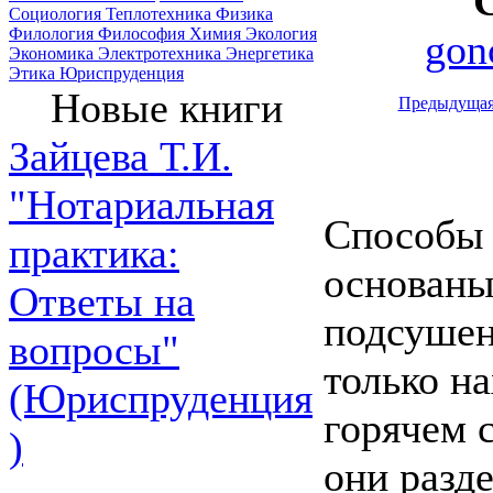
Социология
Теплотехника
Физика
Филология
Философия
Химия
Экология
gon
Экономика
Электротехника
Энергетика
Этика
Юриспруденция
Новые книги
Предыдуща
Зайцева Т.И.
"Нотариальная
Способы 
практика:
основаны
Ответы на
подсушен
вопросы"
только н
(Юриспруденция
горячем 
)
они разд