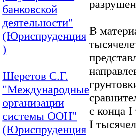
разрушен
банковской
деятельности"
В матери
(Юриспруденция
тысячеле
)
представ
направле
Шеретов С.Г.
грунтовк
"Международные
сравните
организации
с конца I
системы ООН"
I тысячел
(Юриспруденция