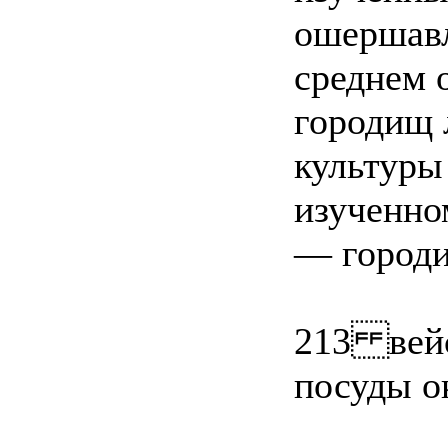
ошершавл
среднем о
городищ 
культуры
изученно
— городи
213 вей
посуды о