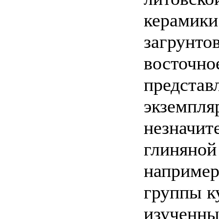
керамики 
загрунто
восточно
представ
экземпля
незначит
глиняной 
например
группы к
изученны