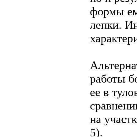
формы ем
лепки. И
характер
Альтерна
работы б
ее в туло
сравнени
на участк
5).