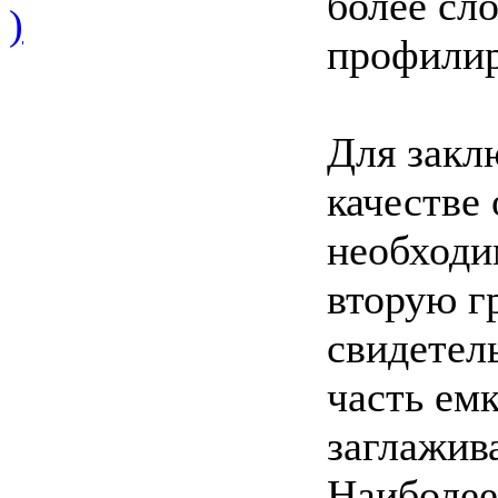
более сл
)
профилиро
Для закл
качестве
необходи
вторую г
свидетел
часть ем
заглажив
Наиболее