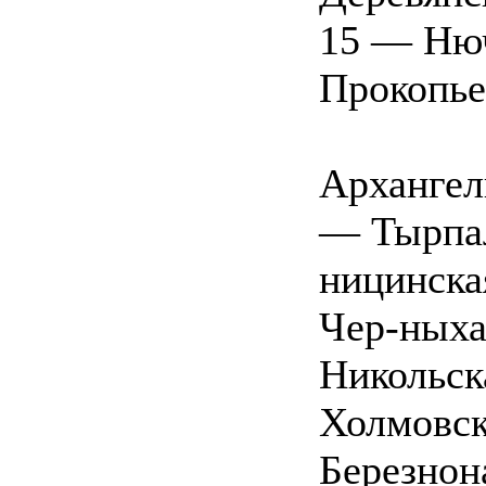
15 — Нюч
Прокопье
Архангел
— Тырпал
ницинска
Чер-ныха
Никольск
Холмовск
Березнон