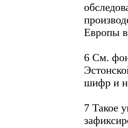
обследов
производ
Европы в
6 См. фо
Эстонско
шифр и но
7 Такое 
зафиксир