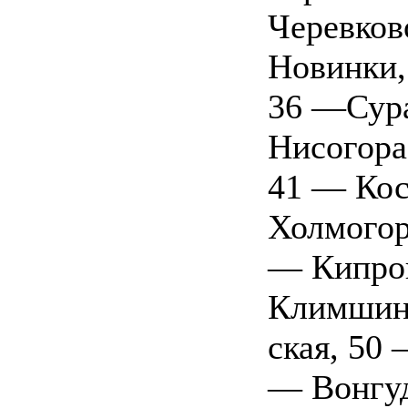
Черевков
Новинки,
36 —Сур
Нисогора
41 — Кос
Холмогор
— Кипров
Климшино
ская, 50
— Вонгуд