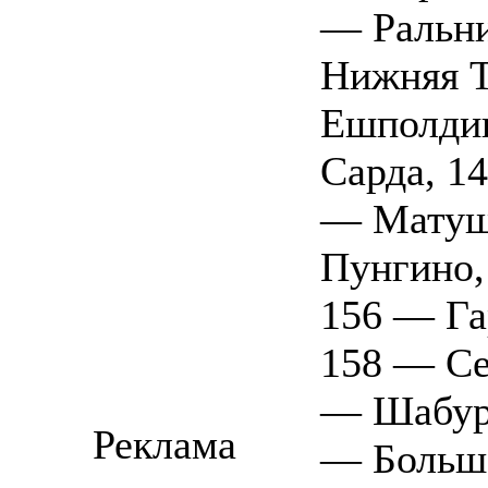
— Ральни
Нижняя Т
Ешполдин
Сарда, 1
— Матушк
Пунгино,
156 — Га
158 — Се
— Шабуры
Реклама
— Больша