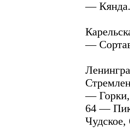
— Кянда
Карельск
— Сортав
Ленингра
Стремлен
— Горки,
64 — Пик
Чудское,