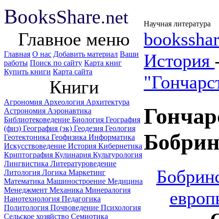
B
ooks
Share
.net
Научная литература
Главное меню
booksshar
Главная
О нас
Добавить материал
Ваши
История
работы
Поиск по сайту
Карта книг
Купить книги
Карта сайта
"Гончарс
Книги
Агрономия
Археология
Архитектура
Гончар
Астрономия
Аэронавтика
Библиотековедение
Биология
География
(физ)
География (эк)
Геодезия
Геология
Бобрин
Геотектоника
Геофизика
Информатика
Искусствоведение
История
Кибернетика
Криптография
Кулинария
Культурология
Лингвистика
Литературоведение
Бобринс
Литология
Логика
Маркетинг
Математика
Машиностроение
Медицина
Менеджмент
Механика
Минералогия
европ
Нанотехнология
Педагогика
Политология
Почвоведение
Психология
Сельское хозяйство
Семиотика