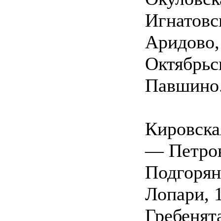
Игнатовс
Аридово,
Октябрьс
Павшино
Кировска
— Петров
Подгорян
Лопари, 
Гребенят