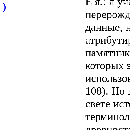
E я.: л у
)
перерожд
данные, 
атрибути
памятник
которых 
использо
108). Но
свете ис
терминол
древност