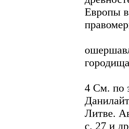
Европы в
правомер
ошершавл
городища
4 См. по 
Данилайт
Литве. Ав
с. 27 и др