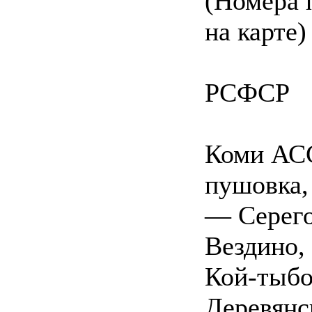
(Номера 
на карте)
РСФСР
Коми АСС
пушовка,
— Серего
Вездино,
Кой-тыбо
Деревянс