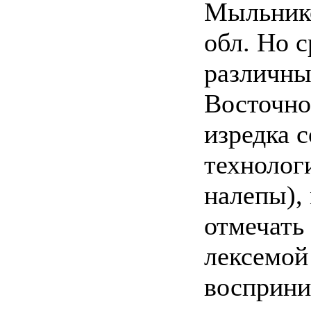
Мыльнико
обл. Но 
различны
Восточно
изредка 
технолог
налепы),
отмечать
лексемой
восприни