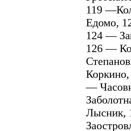
119 —Кол
Едомо, 1
124 — За
126 — Ко
Степанов
Коркино,
— Часовн
Заболотн
Лысник, 
Заостров