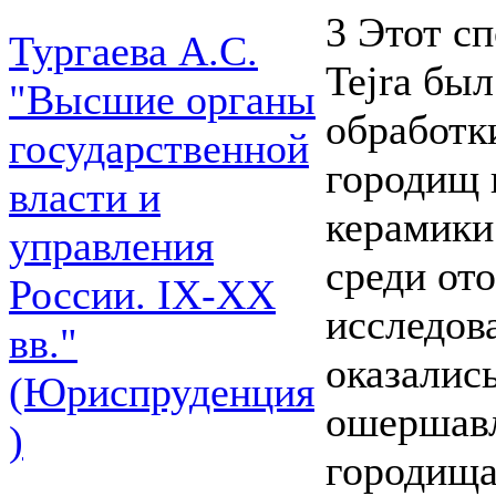
3 Этот с
Тургаева А.С.
Tejra бы
"Высшие органы
обработк
государственной
городищ 
власти и
керамики
управления
среди от
России. IХ-ХХ
исследов
вв."
оказались
(Юриспруденция
ошершавл
)
городища