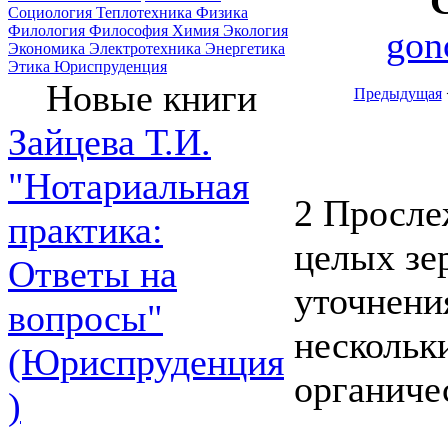
Социология
Теплотехника
Физика
Филология
Философия
Химия
Экология
gon
Экономика
Электротехника
Энергетика
Этика
Юриспруденция
Новые книги
Предыдущая
Зайцева Т.И.
"Нотариальная
2 Просле
практика:
целых зе
Ответы на
уточнени
вопросы"
нескольк
(Юриспруденция
органиче
)