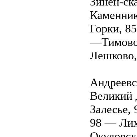
Зинен-ск
Каменник
Горки, 8
—Тимово,
Лешково,
Андреевс
Великий 
Залесье,
98 — Лих
Окуловск