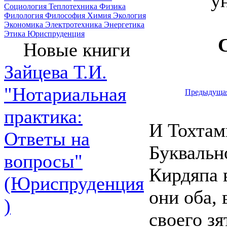
у
Социология
Теплотехника
Физика
Филология
Философия
Химия
Экология
Экономика
Электротехника
Энергетика
Этика
Юриспруденция
Новые книги
Зайцева Т.И.
"Нотариальная
Предыдуща
практика:
И Тохтам
Ответы на
Буквальн
вопросы"
Кирдяпа 
(Юриспруденция
они оба,
)
своего з