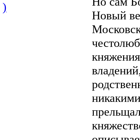
Но сам Б
)
Новый ве
Московск
честолюб
княжения
владений,
родствен
никакими
прельщал
княжеств
описывае