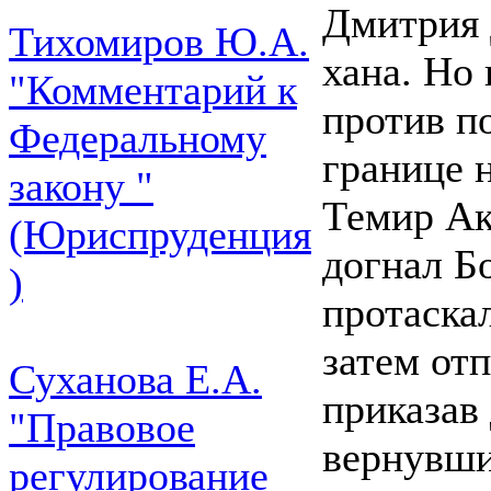
Дмитрия 
Тихомиров Ю.А.
хана. Но
"Комментарий к
против п
Федеральному
границе 
закону "
Темир Акс
(Юриспруденция
догнал Б
)
протаскал
затем отп
Суханова Е.А.
приказав 
"Правовое
вернувшис
регулирование