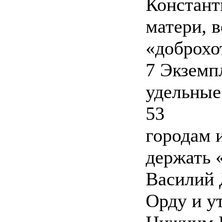
Констант
матери, в
«доброхо
7 Экземп
удельные 
53
городам и
держать 
Василий 
Орду и у