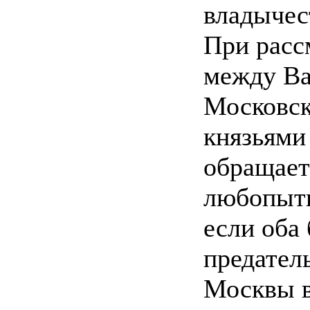
владычес
При расс
между В
Московск
князьями
обращает
любопытн
если оба
предател
Москвы в