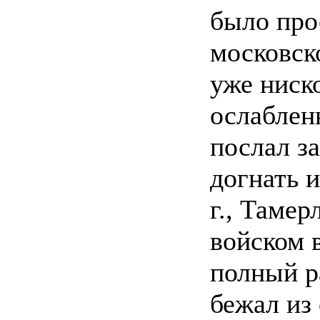
было про
московск
уже ниск
ослабле
послал з
догнать 
г., Таме
войском 
полный р
бежал из 