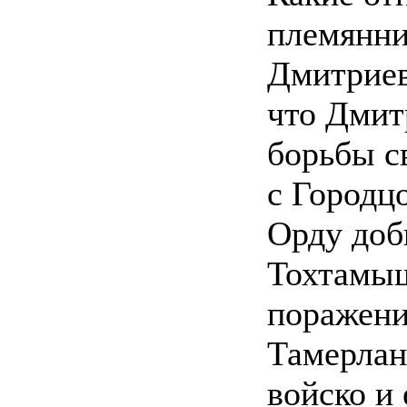
племянни
Дмитриев
что Дмит
борьбы с
с Городцо
Орду доб
Тохтамыш
поражени
Тамерлано
войско и 