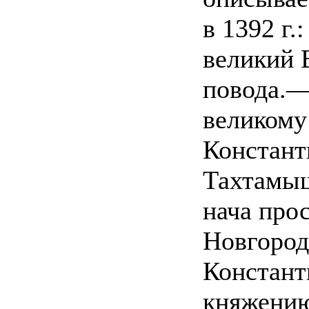
в 1392 г.
великий 
повода.— 
великому
Констант
Тахтамыш
нача про
Новгород
Констант
княжению