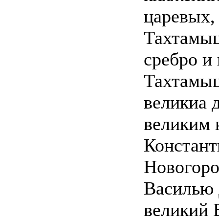
царевых,
Тахтамыш
сребро и 
Тахтамыш
великиа 
великим 
Констант
Новогоро
Василью 
великий 