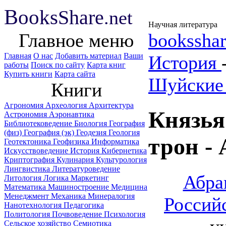
B
ooks
Share
.net
Научная литература
Главное меню
booksshar
Главная
О нас
Добавить материал
Ваши
История
работы
Поиск по сайту
Карта книг
Купить книги
Карта сайта
Шуйские 
Книги
Агрономия
Археология
Архитектура
Князья
Астрономия
Аэронавтика
Библиотековедение
Биология
География
(физ)
География (эк)
Геодезия
Геология
трон -
Геотектоника
Геофизика
Информатика
Искусствоведение
История
Кибернетика
Криптография
Кулинария
Культурология
Лингвистика
Литературоведение
Абра
Литология
Логика
Маркетинг
Математика
Машиностроение
Медицина
Менеджмент
Механика
Минералогия
Россий
Нанотехнология
Педагогика
Политология
Почвоведение
Психология
Сельское хозяйство
Семиотика