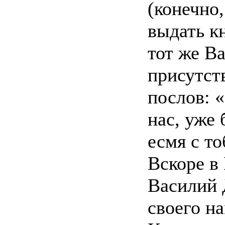
(конечно,
выдать кн
тот же В
присутст
послов: «
нас, уже 
есмя с то
Вскоре в
Василий 
своего н