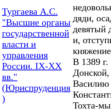
недоволь
Тургаева А.С.
дяди, ос
"Высшие органы
девятый 
государственной
и, отсту
власти и
княжение
управления
В 1389 г
России. IХ-ХХ
Донской,
вв."
Василию 
(Юриспруденция
Констант
)
Тохта-мы