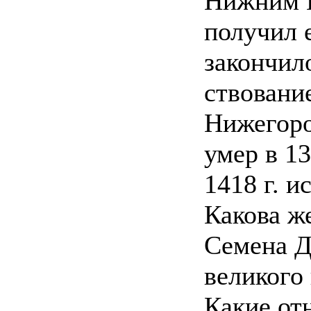
Нижним Н
получил 
закончил
ствовани
Нижегоро
умер в 13
1418 г. и
Какова ж
Семена Д
великого
Какие от