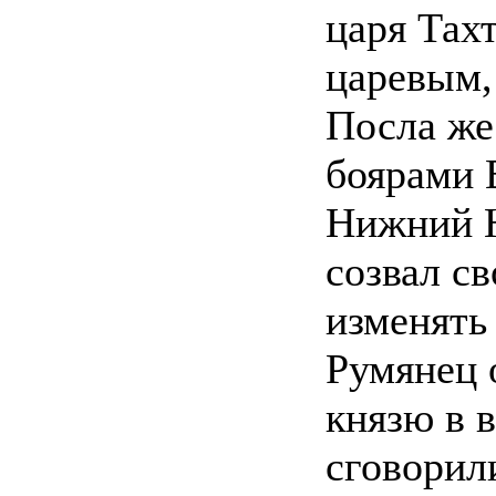
царя Тах
царевым,
Посла же
боярами 
Нижний Н
созвал св
изменять
Румянец 
князю в 
сговорил