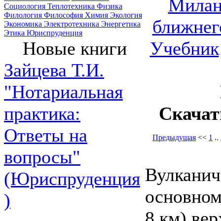
Милано
Социология
Теплотехника
Физика
Филология
Философия
Химия
Экология
ближнег
Экономика
Электротехника
Энергетика
Этика
Юриспруденция
Учебник
Новые книги
Зайцева Т.И.
"Нотариальная
Скачат
практика:
Ответы на
Предыдущая
<<
1
..
вопросы"
Вулканич
(Юриспруденция
основном
)
8 км) ве