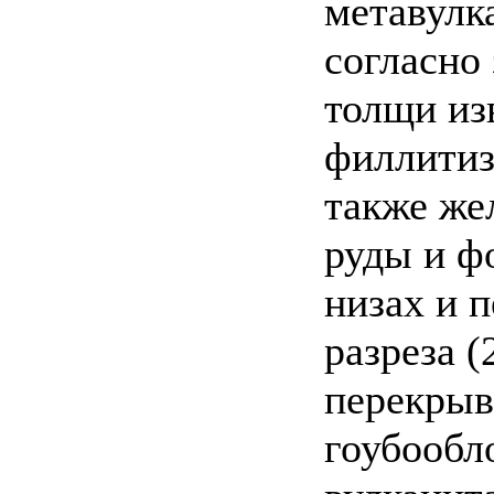
метавулк
согласно
толщи из
филлитиз
также же
руды и ф
низах и 
разреза 
перекрыв
гоубообл