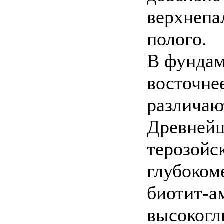
верхнепа
полого.
В фундам
восточне
различаю
Древнейш
терозойс
глубоко
биотит-а
высокогл