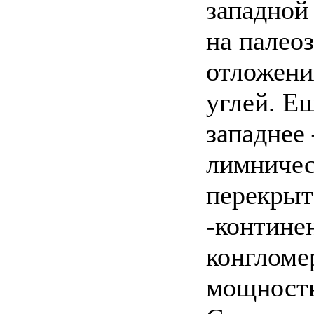
западной
на палео
отложени
углей. Е
западнее
лимничес
перекрыт
-контине
конгломе
мощность