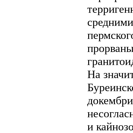
терриген
средними
пермског
прорваны
гранитои
На значи
Буреинск
докембри
несоглас
и кайноз