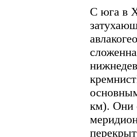
С юга в 
затухающ
авлакоге
сложенна
нижнедев
кремнист
основным
км). Они
меридион
перекры