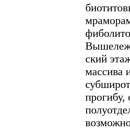
биотитов
мраморам
фиболито
Вышележ
ский эта
массива и
субширот
прогибу,
полуотде
возможно