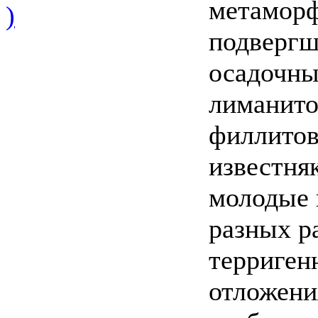
метаморф
)
подвергш
осадочны
лиманито
филлитов
известня
молодые 
разных р
терриген
отложени