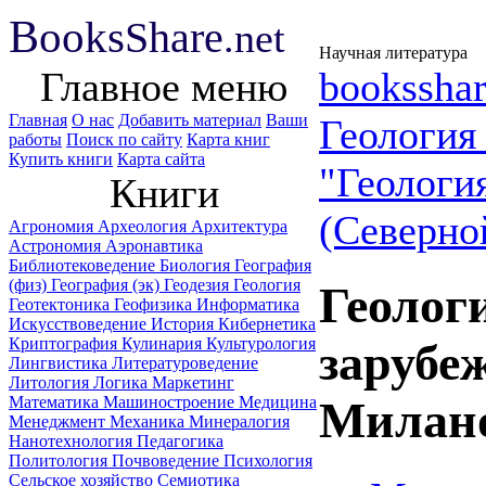
B
ooks
Share
.net
Научная литература
Главное меню
booksshar
Главная
О нас
Добавить материал
Ваши
Геологи
работы
Поиск по сайту
Карта книг
Купить книги
Карта сайта
"Геологи
Книги
(Северно
Агрономия
Археология
Архитектура
Астрономия
Аэронавтика
Библиотековедение
Биология
География
(физ)
География (эк)
Геодезия
Геология
Геолог
Геотектоника
Геофизика
Информатика
Искусствоведение
История
Кибернетика
Криптография
Кулинария
Культурология
зарубе
Лингвистика
Литературоведение
Литология
Логика
Маркетинг
Математика
Машиностроение
Медицина
Милано
Менеджмент
Механика
Минералогия
Нанотехнология
Педагогика
Политология
Почвоведение
Психология
Сельское хозяйство
Семиотика