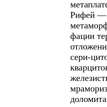
метаплат
Рифей — 
метаморф
фации те
отложени
сери-цит
кварцито
железист
мрамориз
доломита