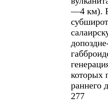
вулканита
—4 км). 
субширот
салаирск
допоздне
габброид
генераци
которых 
раннего 
277