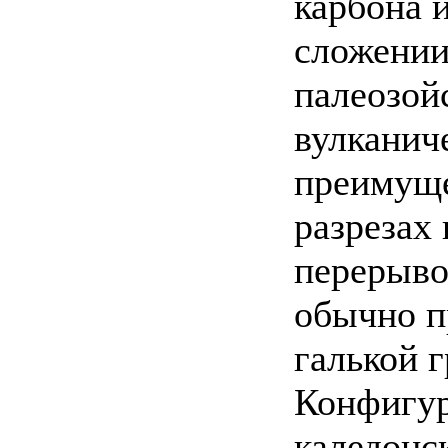
карбона 
сложении
палеозой
вулканич
преимуще
разрезах 
перерыво
обычно п
галькой 
Конфигур
каледонс