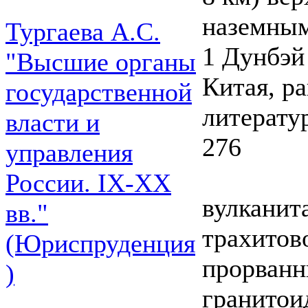
наземны
Тургаева А.С.
1 Дунбэй
"Высшие органы
Китая, р
государственной
литерату
власти и
276
управления
России. IХ-ХХ
вулканит
вв."
трахитов
(Юриспруденция
прорванн
)
гранитои