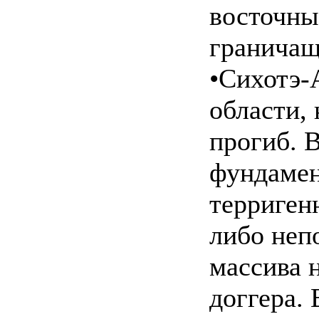
восточны
граничащ
•Сихотэ-
области,
прогиб. 
фундамен
терриген
либо неп
массива 
доггера.