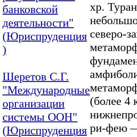
хр. Туран
банковской
небольшо
деятельности"
северо-з
(Юриспруденция
метаморф
)
фундамен
амфиболи
Шеретов С.Г.
метаморф
"Международные
(более 4
организации
нижнепро
системы ООН"
ри-фею —
(Юриспруденция