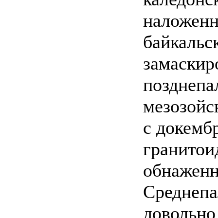
наложенн
байкальс
замаски
позднепа
мезозойс
с докемб
гранитои
обнаженн
Среднепа
довольно