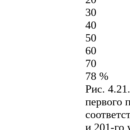
30
40
50
60
70
78 %
Рис. 4.2
первого 
соответс
и 201-го 