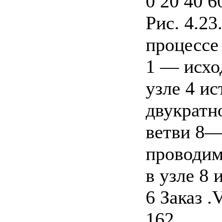
0 20 40 6
Рис. 4.23
процессе
1 — исхо
узле 4 и
двукратн
ветви 8—
проводим
в узле 8
6 Заказ .
162