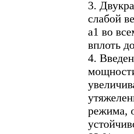
3. Двукр
слабой в
а1 во вс
вплоть д
4. Введе
мощности
увеличив
утяжелен
режима, 
устойчив