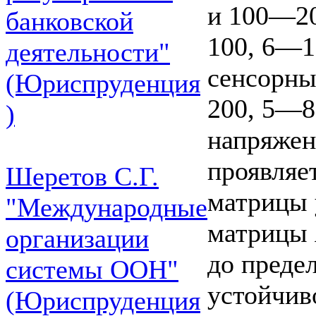
и 100—20
банковской
100, 6—1
деятельности"
сенсорны
(Юриспруденция
200, 5—8
)
напряжен
проявляе
Шеретов С.Г.
матрицы 
"Международные
матрицы 
организации
до преде
системы ООН"
устойчив
(Юриспруденция