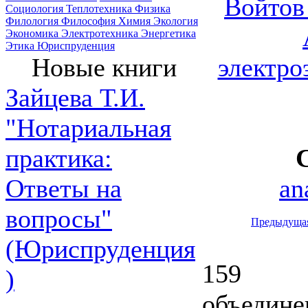
Войтов 
Социология
Теплотехника
Физика
Филология
Философия
Химия
Экология
Экономика
Электротехника
Энергетика
Этика
Юриспруденция
электро
Новые книги
Зайцева Т.И.
"Нотариальная
практика:
an
Ответы на
вопросы"
Предыдуща
(Юриспруденция
159
)
объедине