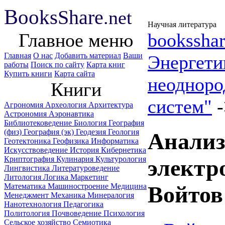
B
ooks
Share
.net
Научная литература
Главное меню
booksshar
Главная
О нас
Добавить материал
Ваши
Энергет
работы
Поиск по сайту
Карта книг
Купить книги
Карта сайта
неодноро
Книги
систем"
Агрономия
Археология
Архитектура
Астрономия
Аэронавтика
Библиотековедение
Биология
География
(физ)
География (эк)
Геодезия
Геология
Анализ
Геотектоника
Геофизика
Информатика
Искусствоведение
История
Кибернетика
Криптография
Кулинария
Культурология
электр
Лингвистика
Литературоведение
Литология
Логика
Маркетинг
Математика
Машиностроение
Медицина
Войтов
Менеджмент
Механика
Минералогия
Нанотехнология
Педагогика
Политология
Почвоведение
Психология
Сельское хозяйство
Семиотика