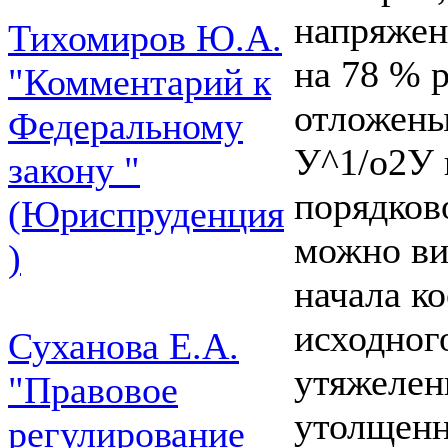
напряжен
Тихомиров Ю.А.
на 78 % 
"Комментарий к
отложены
Федеральному
У^1/о2У г
закону "
порядков
(Юриспруденция
можно ви
)
начала к
исходног
Суханова Е.А.
утяжелен
"Правовое
утолщен
регулирование