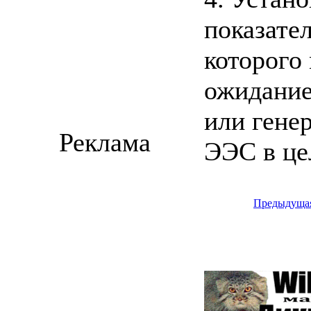
показате
которого
ожидание
или гене
Реклама
ЭЭС в це
Предыдуща