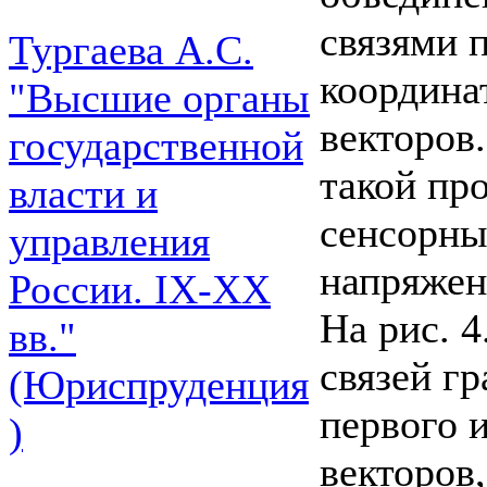
связями 
Тургаева А.С.
координа
"Высшие органы
векторов
государственной
такой пр
власти и
сенсорны
управления
напряжен
России. IХ-ХХ
На рис. 
вв."
связей гр
(Юриспруденция
первого 
)
векторов