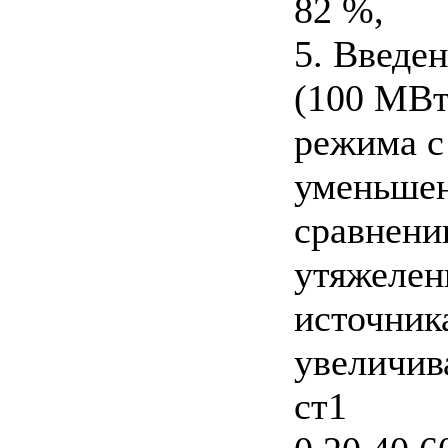
82 %,
5. Введе
(100 МВт
режима с
уменьшен
сравнени
утяжелен
источник
увеличив
ст1