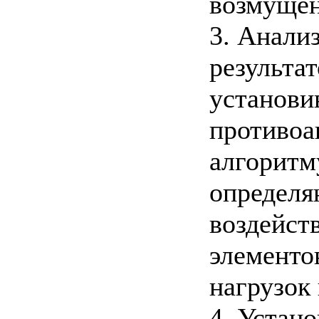
возмущен
3. Анали
результат
установи
противоа
алгоритм
определя
воздейст
элементо
нагрузок 
4. Устан