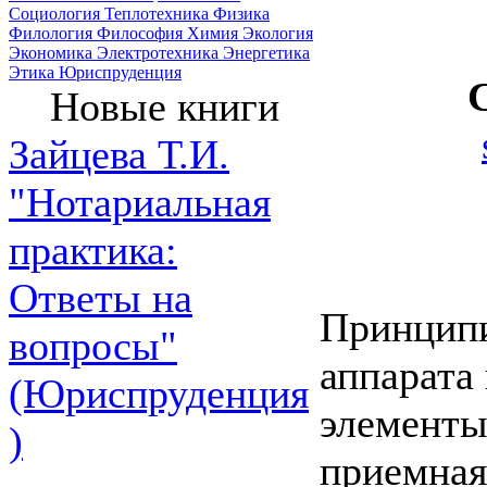
Социология
Теплотехника
Физика
Филология
Философия
Химия
Экология
Экономика
Электротехника
Энергетика
Этика
Юриспруденция
Новые книги
Зайцева Т.И.
"Нотариальная
практика:
Ответы на
Принципи
вопросы"
аппарата 
(Юриспруденция
элементы
)
приемная