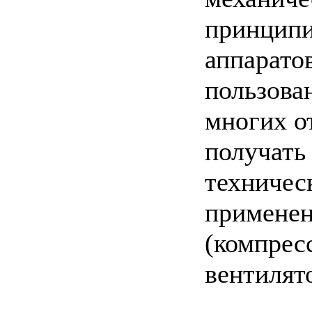
принципи
аппаратов
пользова
многих о
получать
техничес
применен
(компресс
вентилято