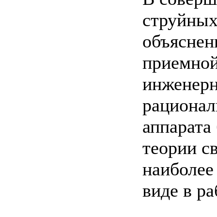
струйных
объяснен
приемной
инженерн
рационал
аппарата
теории с
наиболее
виде в ра