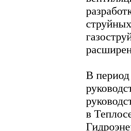
разработ
струйных
газостру
расширен
В период
руководс
руководст
в Теплос
Гидроэне