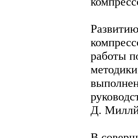
компресс
Развитию
компресс
работы п
методики 
выполне
руководс
Д. Миллй
В соверш