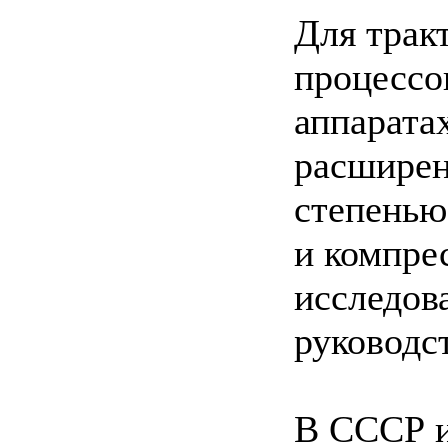
Для трак
процессо
аппарата
расширен
степенью
и компре
исследов
руководс
В СССР и