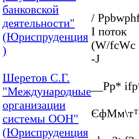
банковской
/ Ppbwph
деятельности"
I поток
(Юриспруденция
(W/fcWc
)
-J
Шеретов С.Г.
__Pp* ifp
"Международные
организации
ЄфМм\т
системы ООН"
(Юриспруденция