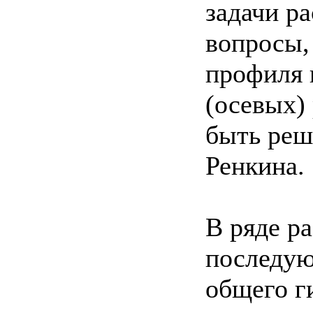
задачи р
вопросы,
профиля 
(осевых) 
быть реш
Ренкина.
В ряде р
последую
общего г