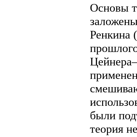
Основы т
заложены
Ренкина (
прошлого
Цейнера
применен
смешива
использо
были под
теория н