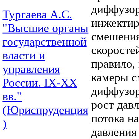
диффузор
Тургаева А.С.
инжектир
"Высшие органы
смешения
государственной
скоросте
власти и
правило,
управления
камеры с
России. IХ-ХХ
диффузор
вв."
рост дав
(Юриспруденция
потока н
)
давления