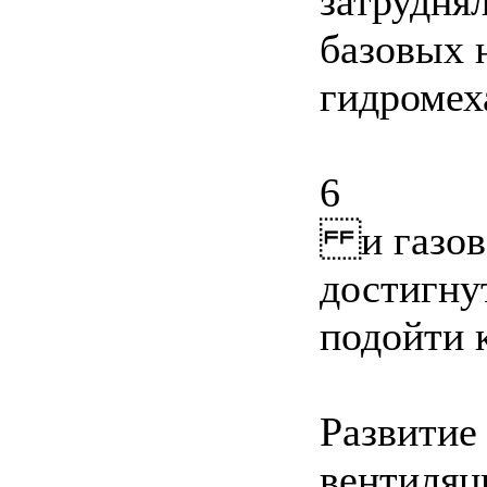
затрудня
базовых 
гидромех
6
и газово
достигну
подойти 
Развитие
вентиляц