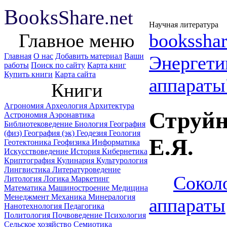
B
ooks
Share
.net
Научная литература
Главное меню
booksshar
Главная
О нас
Добавить материал
Ваши
Энергет
работы
Поиск по сайту
Карта книг
Купить книги
Карта сайта
аппараты
Книги
Агрономия
Археология
Архитектура
Струйн
Астрономия
Аэронавтика
Библиотековедение
Биология
География
(физ)
География (эк)
Геодезия
Геология
Е.Я.
Геотектоника
Геофизика
Информатика
Искусствоведение
История
Кибернетика
Криптография
Кулинария
Культурология
Лингвистика
Литературоведение
Сокол
Литология
Логика
Маркетинг
Математика
Машиностроение
Медицина
Менеджмент
Механика
Минералогия
аппараты
Нанотехнология
Педагогика
Политология
Почвоведение
Психология
Сельское хозяйство
Семиотика