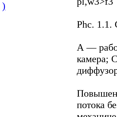
pl,w3>f3
)
Phc. 1.1.
А — рабо
камера; 
диффузо
Повышени
потока б
механиче