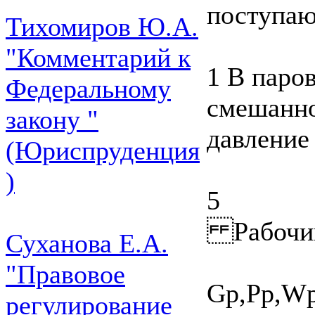
поступаю
Тихомиров Ю.А.
"Комментарий к
1 В паро
Федеральному
смешанно
закону "
давление 
(Юриспруденция
)
5
Рабочий
Суханова Е.А.
"Правовое
Gp,Pp,Wp
регулирование