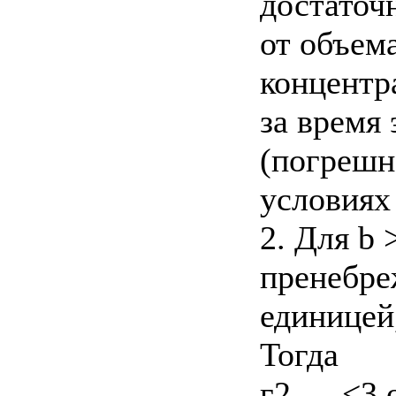
достаточ
от объем
концентр
за время
(погрешн
условиях
2. Для b 
пренебре
единицей
Тогда
г2 — <3 