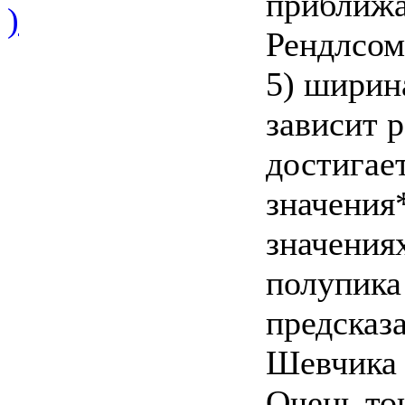
приближа
)
Рендлсом
5) ширин
зависит 
достигае
значения
значениях
полупика
предсказ
Шевчика 
Очень тон