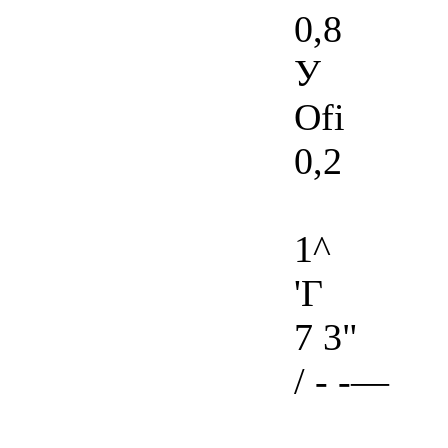
0,8
У
Ofi
0,2
1^
'Г
7 3"
/ - -—