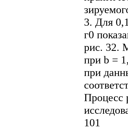
зируемог
3. Для 0,
г0 показа
рис. 32.
при b = 1
при данн
соответс
Процесс 
исследов
101