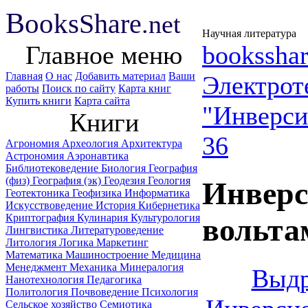
B
ooks
Share
.net
Научная литература
Главное меню
booksshar
Главная
О нас
Добавить материал
Ваши
Электрот
работы
Поиск по сайту
Карта книг
Купить книги
Карта сайта
"Инверси
Книги
36
Агрономия
Археология
Архитектура
Астрономия
Аэронавтика
Библиотековедение
Биология
География
(физ)
География (эк)
Геодезия
Геология
Инверс
Геотектоника
Геофизика
Информатика
Искусствоведение
История
Кибернетика
Криптография
Кулинария
Культурология
вольта
Лингвистика
Литературоведение
Литология
Логика
Маркетинг
Математика
Машиностроение
Медицина
Менеджмент
Механика
Минералогия
Выдр
Нанотехнология
Педагогика
Политология
Почвоведение
Психология
Сельское хозяйство
Семиотика