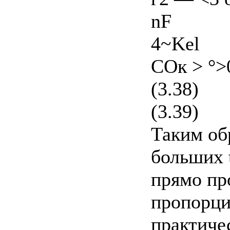
nF
4~Kel
СОк > °>
(3.38)
(3.39)
Таким об
больших t
прямо пр
пропорци
практиче