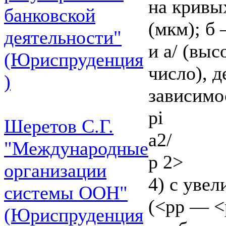
на кривы
банковской
(мкм); б
деятельности"
и а/ (выс
(Юриспруденция
число), 
)
зависимо
pi
Шеретов С.Г.
а2/
"Международные
р 2>
организации
4) с увел
системы ООН"
(<рр — <
(Юриспруденция