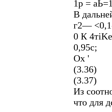
1р = аЬ=
В дальне
г2— <0,1-
0 К 4тiKe
0,95с;
Ох '
(3.36)
(3.37)
Из соотно
что для д