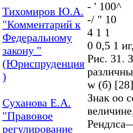
- ' 100^
Тихомиров Ю.А.
-/ " 10
"Комментарий к
4 1 1
Федеральному
0 0,5 1 и
закону "
Рис. 31. 
(Юриспруденция
различных
)
w (б) [28]
Знак оо 
Суханова Е.А.
величине
"Правовое
Рендлса
регулирование