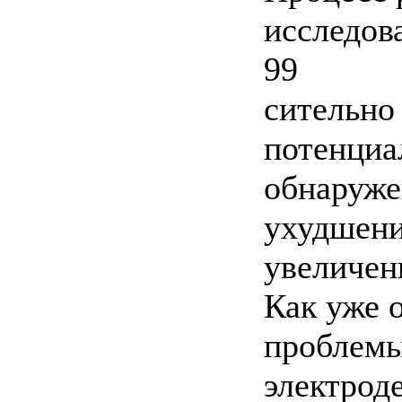
исследов
99
сительно
потенциа
обнаруже
ухудшени
увеличени
Как уже 
проблемы
электрод