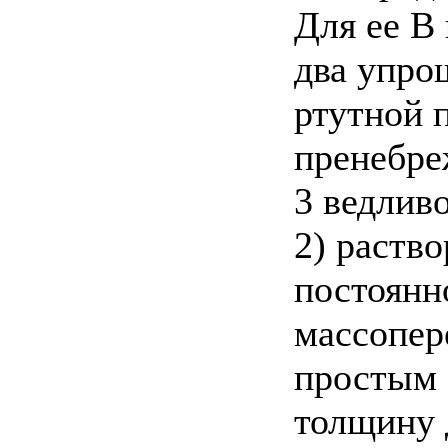
Для ее В
два упро
ртутной 
пренебре
3 ведлив
2) раств
постоянн
массопер
простым 
толщину 