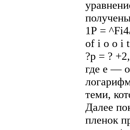
уравнение
получены 
1Р = ^Fi4
of i о о i 
?p = ? +2
где e — 
логарифм
теми, кот
Далее пок
пленок п