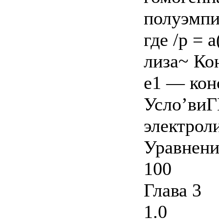
полуэмпи
где /р = а
лиза~ Ко
е1 — кон
Усло’ви
электрол
Уравнени
100
Глава 3
1.0