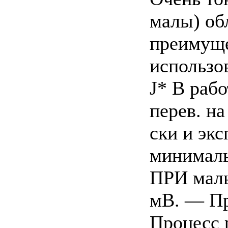
малы) об
преимуще
использо
J* В рабо
перев. на
ски и эк
минималь
ПРИ малы
мВ. — Пр
Процесс 