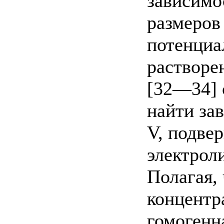
зависимо
размеров
потенциа
растворен
[32—34] 
найти зав
V, подве
электроли
Полагая,
концентр
гомогенн