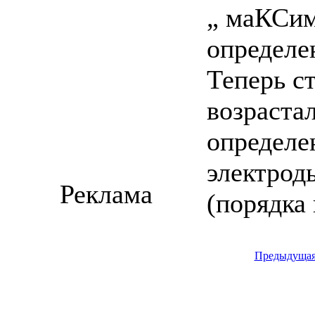
„ маКСим
определе
Теперь с
возраста
определе
электрод
Реклама
(порядка
Предыдуща