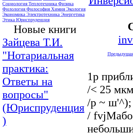
Инверси
Социология
Теплотехника
Физика
Филология
Философия
Химия
Экология
Экономика
Электротехника
Энергетика
Этика
Юриспруденция
Новые книги
in
Зайцева Т.И.
"Нотариальная
Предыдуща
практика:
1р прибл
Ответы на
/< 25 мкм
вопросы"
/р ~ ш'^);
(Юриспруденция
/ fvjMабо
)
небольши