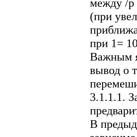
между /р
(при увел
приближае
при 1= 10
Важным я
вывод о т
перемеши
3.1.1.1. 
предвари
В предыд