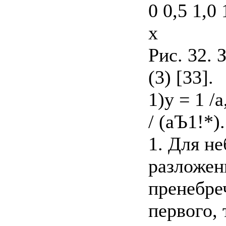
0 0,5 1,0 
х
Рис. 32. 
(3) [33].
1)у = 1 /а
/ (аЪ1!*).
1. Для н
разложен
пренебре
первого, 