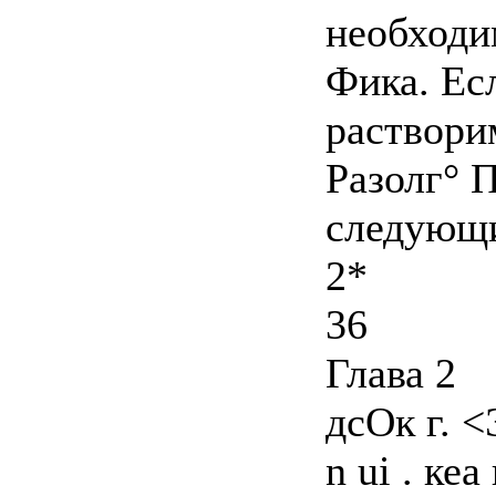
необходи
Фика. Ес
растворим
Разолг° 
следующ
2*
36
Глава 2
дсОк г. 
n ui . кеа