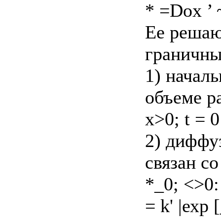
* =Dox ’ 
Ее решаю
граничны
1) начал
объеме р
х>0; t = 
2) диффу
связан с
*_0; <>0:
= k' |ехр 