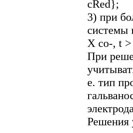
cRed};
3) при б
системы 
X со-, t 
При реше
учитыват
е. тип пр
гальвано
электрода
Решения 