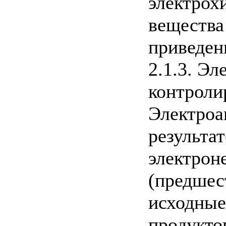
электрох
вещества
приведены
2.1.3. Э
контроли
Электроа
результа
электрон
(предшес
исходные
продукто