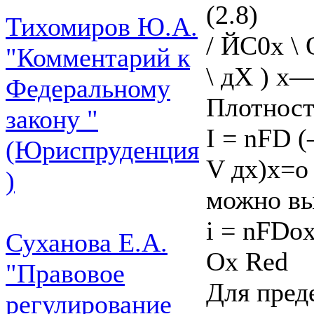
(2.8)
Тихомиров Ю.А.
/ ЙС0х \ 
"Комментарий к
\ дХ ) х—
Федеральному
Плотность
закону "
I = nFD (
(Юриспруденция
V дх)х=о
)
можно вы
i = nFDox
Суханова Е.А.
Ox Red
"Правовое
Для преде
регулирование