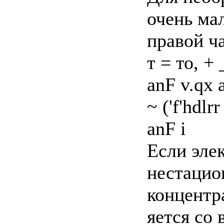
очень ма
правой ча
т = то, +
anF v.qx 
~ ('f'hdlrr
anF i
Если эле
нестацио
концентр
яется со