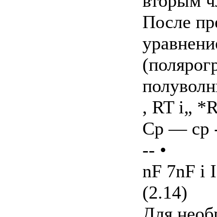
вторым ч
После пр
уравнени
(полярог
полуволн
, RT i„ *
Cp — cp -J
-- •
nF 7nF i I
(2.14)
Для необ