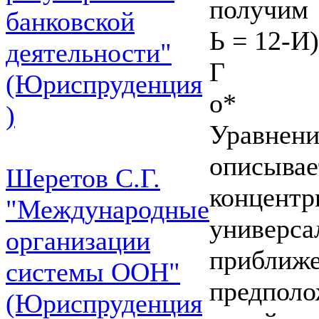
получим
банковской
Ь = 12-И)
деятельности"
Г
(Юриспруденция
о*
)
Уравнение
описывае
Шеретов С.Г.
концентр
"Международные
универса
организации
приближе
системы ООН"
предполо
(Юриспруденция