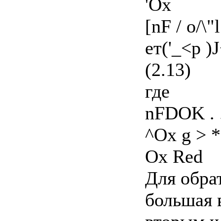
'Ox
[nF / o/\"
ет('_<р )
(2.13)
где
nFDOK . 
^Ox g > 
Ox Red
Для обра
большая 