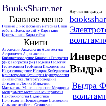
B
ooks
Share
.net
Научная литература
Главное меню
booksshar
Главная
О нас
Добавить материал
Ваши
Электрот
работы
Поиск по сайту
Карта книг
Купить книги
Карта сайта
вольтамп
Книги
Агрономия
Археология
Архитектура
Инверс
Астрономия
Аэронавтика
Библиотековедение
Биология
География
(физ)
География (эк)
Геодезия
Геология
Выдра 
Геотектоника
Геофизика
Информатика
Искусствоведение
История
Кибернетика
Криптография
Кулинария
Культурология
Лингвистика
Литературоведение
Выдра Ф
Литология
Логика
Маркетинг
Математика
Машиностроение
Медицина
Менеджмент
Механика
Минералогия
вольтам
Нанотехнология
Педагогика
Политология
Почвоведение
Психология
Сельское хозяйство
Семиотика