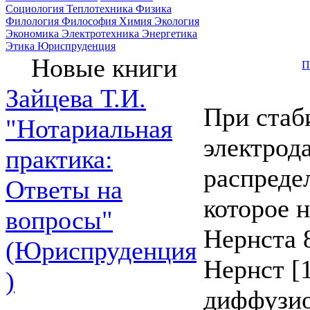
Социология
Теплотехника
Физика
Филология
Философия
Химия
Экология
Экономика
Электротехника
Энергетика
Этика
Юриспруденция
Новые книги
П
Зайцева Т.И.
При стаб
"Нотариальная
электрод
практика:
распреде
Ответы на
которое 
вопросы"
Нернста 8
(Юриспруденция
Нернст [
)
диффузио