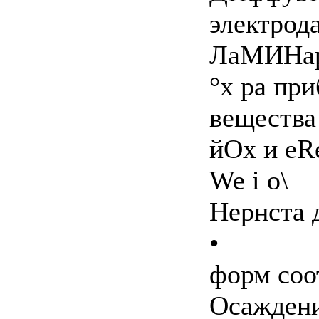
электрод
ЛаМИНа
°х ра пр
вещества 
йОх и eR
We i o\
Нернста д
•
форм соот
Осаждени