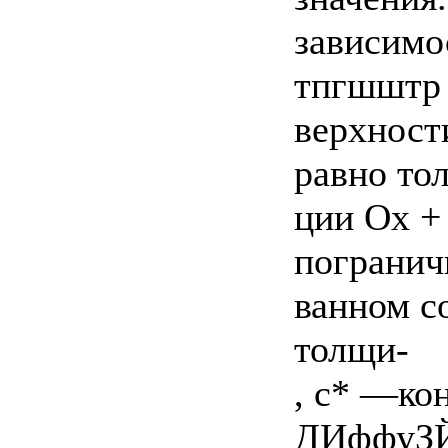
зависимо
тпгшштр 
верхности
равно то
ции Ох +
погранич
ванном со
толщи-
, с* —ко
ДИффуЗ