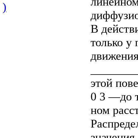
линейном
)
диффузио
В действ
только у
движения
________
этой пов
0 3 —до т
ном расст
Распреде
значения