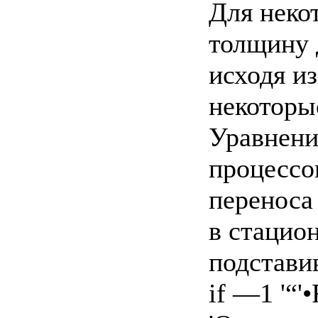
Для неко
толщину 
исходя и
некоторые
Уравнени
процессо
переноса
в стацио
подставив
if —1 '“'