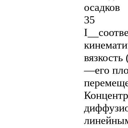
осадков
35
I__соотв
кинемати
вязкость 
—его пло
перемеще
Концентр
диффузио
линейным