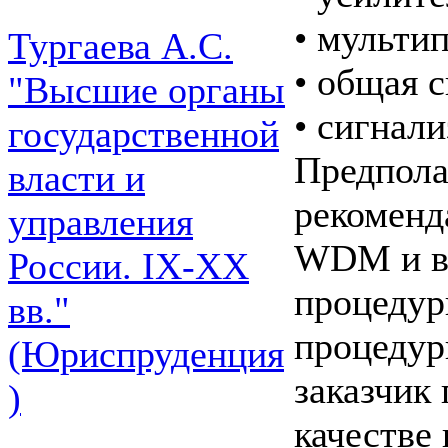
• мульти
Тургаева А.С.
• общая 
"Высшие органы
• сигнали
государственной
Предполаг
власти и
рекоменд
управления
WDM и в
России. IХ-ХХ
процедур
вв."
процедур
(Юриспруденция
заказчик
)
качестве