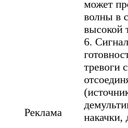
может пр
волны в 
высокой 
6. Сигна
готовност
тревоги 
отсоедин
(источни
демульти
Реклама
накачки, 