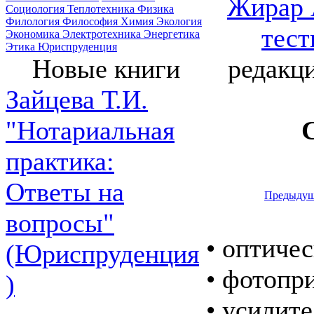
Жирар 
Социология
Теплотехника
Физика
Филология
Философия
Химия
Экология
тес
Экономика
Электротехника
Энергетика
Этика
Юриспруденция
редакц
Новые книги
Зайцева Т.И.
"Нотариальная
практика:
Ответы на
Предыдущ
вопросы"
• оптиче
(Юриспруденция
• фотопр
)
• усилит