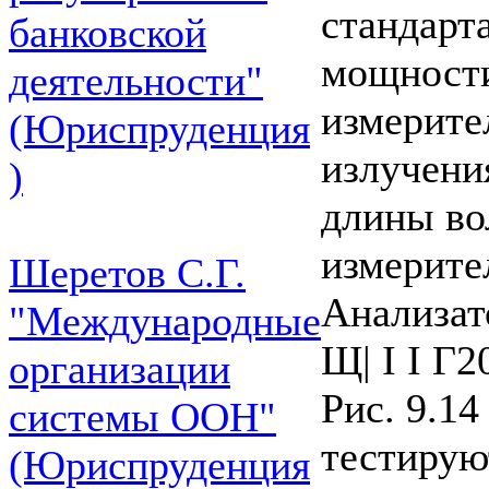
стандарт
банковской
мощности
деятельности"
измерите
(Юриспруденция
излучени
)
длины во
измерите
Шеретов С.Г.
Анализа
"Международные
Щ| І І Г2
организации
Рис. 9.1
системы ООН"
тестирую
(Юриспруденция