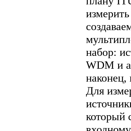
плану IT
измерить
создавае
мультипл
набор: и
WDM и ан
наконец,
Для изме
источник
который 
входному