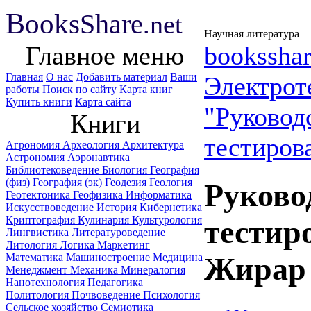
B
ooks
Share
.net
Научная литература
Главное меню
booksshar
Главная
О нас
Добавить материал
Ваши
Электрот
работы
Поиск по сайту
Карта книг
Купить книги
Карта сайта
"Руковод
Книги
тестиро
Агрономия
Археология
Архитектура
Астрономия
Аэронавтика
Библиотековедение
Биология
География
(физ)
География (эк)
Геодезия
Геология
Руково
Геотектоника
Геофизика
Информатика
Искусствоведение
История
Кибернетика
Криптография
Кулинария
Культурология
тестир
Лингвистика
Литературоведение
Литология
Логика
Маркетинг
Математика
Машиностроение
Медицина
Жирар 
Менеджмент
Механика
Минералогия
Нанотехнология
Педагогика
Политология
Почвоведение
Психология
Сельское хозяйство
Семиотика