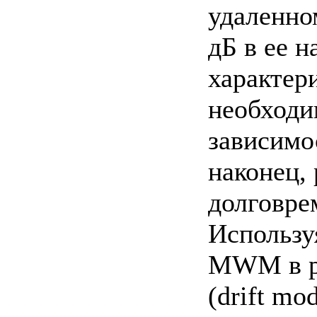
удаленно
дБ в ее 
характер
необходи
зависимо
наконец,
долговре
Использу
MWM в р
(drift m