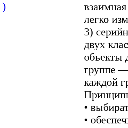
)
взаимная
легко изм
3) серий
двух кла
объекты 
группе —
каждой г
Принципы
• выбира
• обеспе