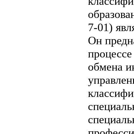
классифи
образова
7-01) яв
Он предн
процессе
обмена и
управлен
классиф
специаль
специаль
професси