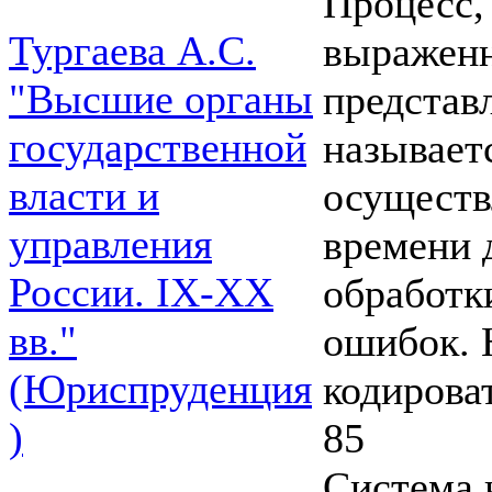
Процесс,
Тургаева А.С.
выраженн
"Высшие органы
представл
государственной
называет
власти и
осуществ
управления
времени 
России. IХ-ХХ
обработк
вв."
ошибок. 
(Юриспруденция
кодироват
)
85
Система 