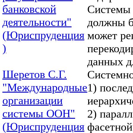
банковской
Системы 
деятельности"
должны б
(Юриспруденция
может ре
)
перекоди
данных д
Шеретов С.Г.
Системно
"Международные
1) после
организации
иерархич
системы ООН"
2) парал
(Юриспруденция
фасетной