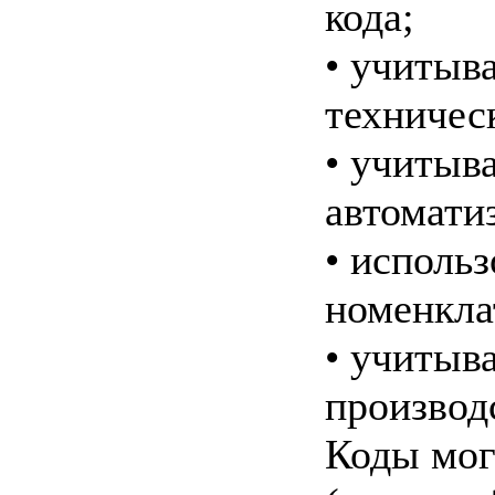
кода;
• учитыв
техничес
• учитыв
автомати
• исполь
номенкла
• учитыв
производ
Коды мог