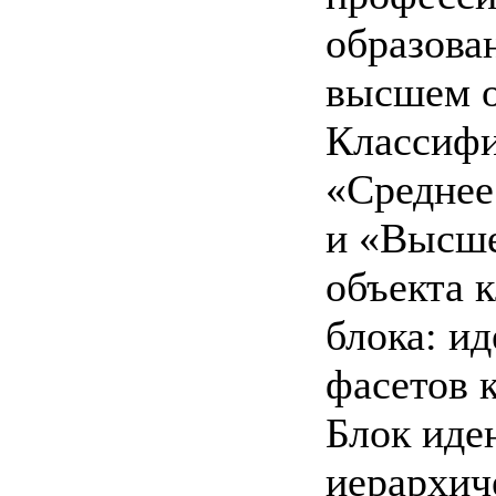
образова
высшем о
Классифи
«Среднее
и «Высше
объекта 
блока: и
фасетов 
Блок иде
иерархич