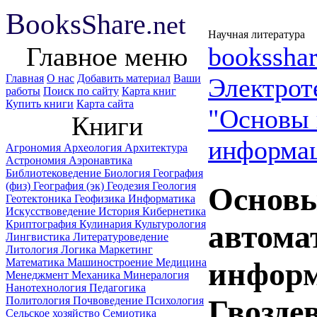
B
ooks
Share
.net
Научная литература
Главное меню
booksshar
Главная
О нас
Добавить материал
Ваши
Электрот
работы
Поиск по сайту
Карта книг
Купить книги
Карта сайта
"Основы 
Книги
информа
Агрономия
Археология
Архитектура
Астрономия
Аэронавтика
Библиотековедение
Биология
География
(физ)
География (эк)
Геодезия
Геология
Основы
Геотектоника
Геофизика
Информатика
Искусствоведение
История
Кибернетика
Криптография
Кулинария
Культурология
автома
Лингвистика
Литературоведение
Литология
Логика
Маркетинг
Математика
Машиностроение
Медицина
информ
Менеджмент
Механика
Минералогия
Нанотехнология
Педагогика
Гвоздев
Политология
Почвоведение
Психология
Сельское хозяйство
Семиотика