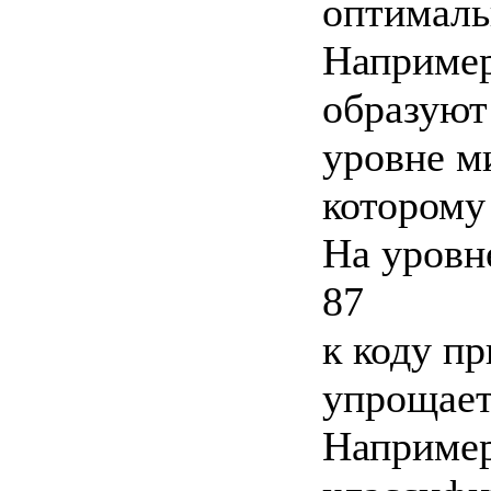
оптимал
Например
образуют
уровне м
которому
На уровн
87
к коду п
упрощает
Например