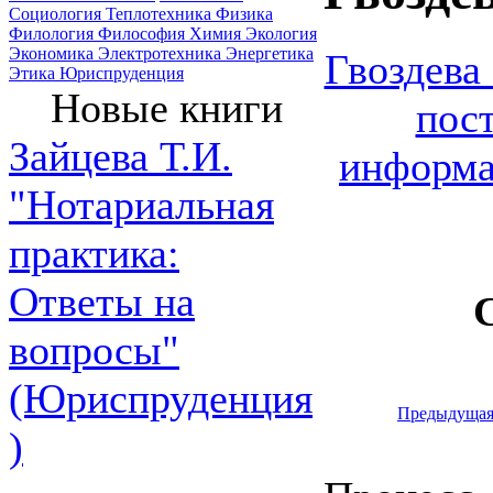
Социология
Теплотехника
Физика
Филология
Философия
Химия
Экология
Экономика
Электротехника
Энергетика
Гвоздева
Этика
Юриспруденция
Новые книги
пос
Зайцева Т.И.
информа
"Нотариальная
практика:
Ответы на
вопросы"
(Юриспруденция
Предыдуща
)