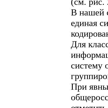
(см. рис. 
В нашей 
единая с
кодирова
Для клас
информац
систему 
группиро
При явны
общеросс
отметить