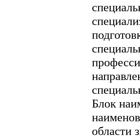
специаль
специали
подготовк
специаль
професси
направле
специаль
Блок наи
наименов
области з