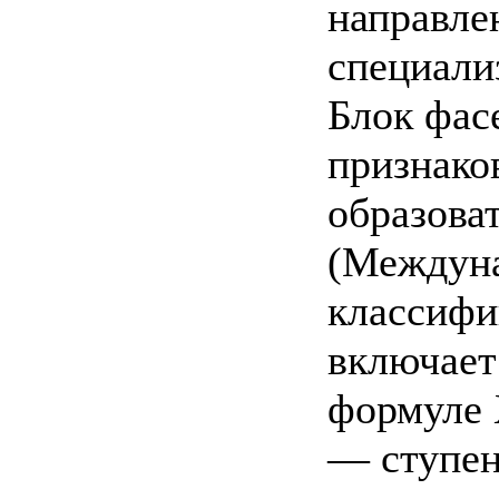
направле
специали
Блок фас
признако
образова
(Междуна
классифи
включает
формуле 
— ступен