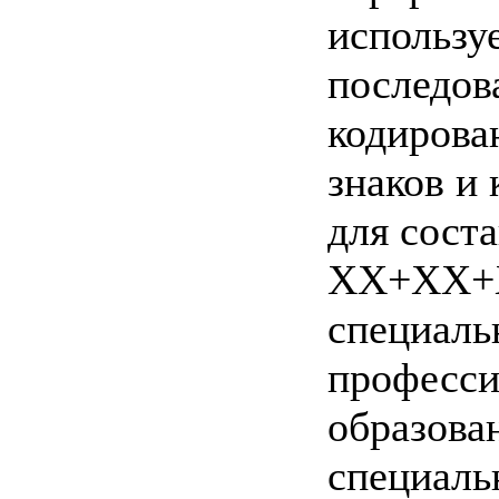
использу
последов
кодирова
знаков и
для сост
ХХ+ХХ+Х
специаль
професси
образова
специаль