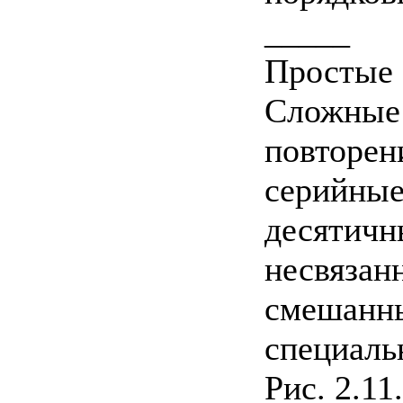
_____
Простые
Сложные
повторен
серийны
десятичн
несвязан
смешанн
специаль
Рис. 2.1