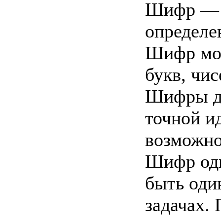
Шифр — у
определе
Шифр мож
букв, чис
Шифры д
точной и
возможно
Шифр одн
быть оди
задачах.