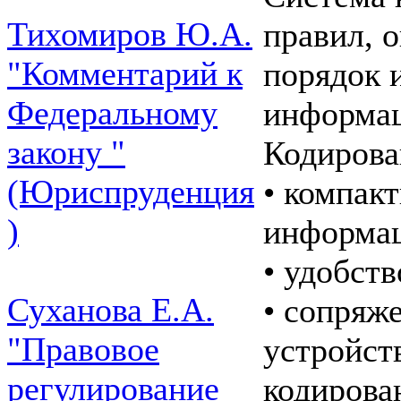
Тихомиров Ю.А.
правил, 
"Комментарий к
порядок и
Федеральному
информац
закону "
Кодирова
(Юриспруденция
• компак
)
информа
• удобст
Суханова Е.А.
• сопряж
"Правовое
устройст
регулирование
кодирова