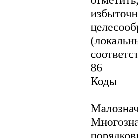
избыточн
целесооб
(локальн
соответс
86
Коды
Малозна
Многозн
порядков