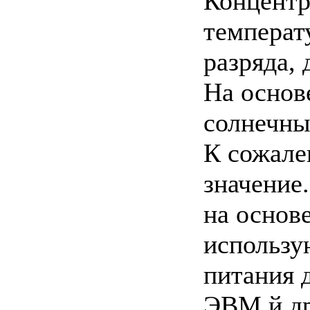
Концентр
температ
разряда, 
На основе
солнечные
К сожале
значение
на основ
использу
питания д
ЭВМ й др