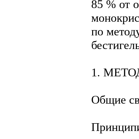
85 % от 
монокрис
по метод
бестигел
1. МЕТ
Общие св
Принципи