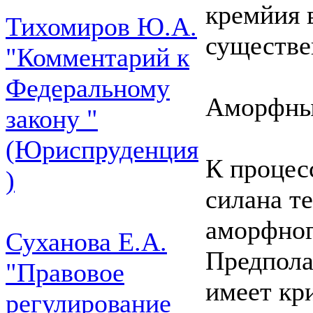
кремйия 
Тихомиров Ю.А.
существе
"Комментарий к
Федеральному
Аморфны
закону "
(Юриспруденция
К процес
)
силана т
аморфного
Суханова Е.А.
Предполаг
"Правовое
имеет кр
регулирование