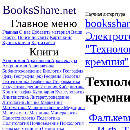
B
ooks
Share
.net
Научная литература
Главное меню
booksshar
Главная
О нас
Добавить материал
Ваши
Электрот
работы
Поиск по сайту
Карта книг
Купить книги
Карта сайта
"Техноло
Книги
кремния"
Агрономия
Археология
Архитектура
Астрономия
Аэронавтика
Библиотековедение
Биология
География
(физ)
География (эк)
Геодезия
Геология
Технол
Геотектоника
Геофизика
Информатика
Искусствоведение
История
Кибернетика
Криптография
Кулинария
Культурология
кремни
Лингвистика
Литературоведение
Литология
Логика
Маркетинг
Математика
Машиностроение
Медицина
Менеджмент
Механика
Минералогия
Фалькев
Нанотехнология
Педагогика
Политология
Почвоведение
Психология
Сельское хозяйство
Семиотика