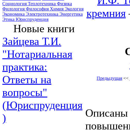
И.Ф. Т
Социология
Теплотехника
Физика
Филология
Философия
Химия
Экология
кремния
Экономика
Электротехника
Энергетика
Этика
Юриспруденция
Новые книги
Зайцева Т.И.
"Нотариальная
практика:
Ответы на
Предыдущая
<<
вопросы"
(Юриспруденция
Описаны 
)
повышени