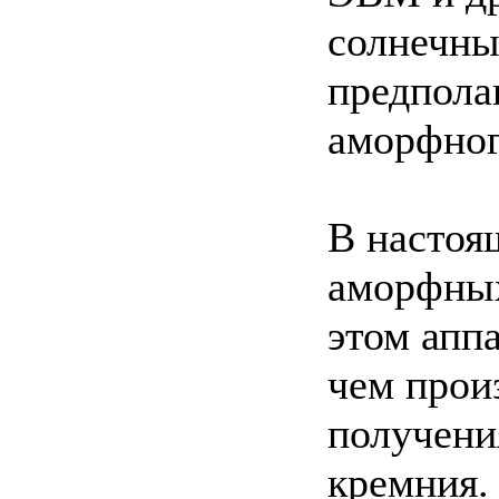
солнечны
предпола
аморфног
В настоя
аморфных
этом апп
чем прои
получени
кремния.