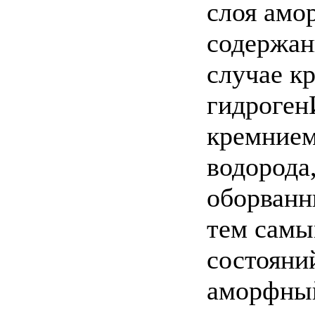
слоя амо
содержан
случае к
гидроге
кремнием 
водорода
оборванн
тем самы
состояни
аморфный