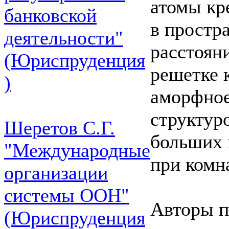
атомы кр
банковской
в простра
деятельности"
расстоян
(Юриспруденция
решетке 
)
аморфное
структур
Шеретов С.Г.
больших 
"Международные
при комна
организации
системы ООН"
Авторы п
(Юриспруденция