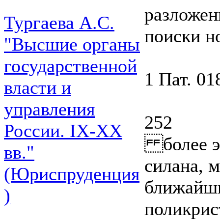
разложен
Тургаева А.С.
поиски н
"Высшие органы
государственной
1 Пат. 01
власти и
управления
252
России. IХ-ХХ
более эф
вв."
силана, 
(Юриспруденция
ближайши
)
поликрис