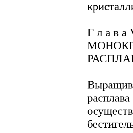
кристалл
Г л а в
МОНОКР
РАСПЛА
Выращива
расплава
осуществ
бестигель