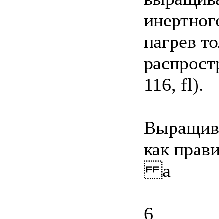
инертног
нагрев то
распрост
116, fl).
Выращива
как прав
а
6