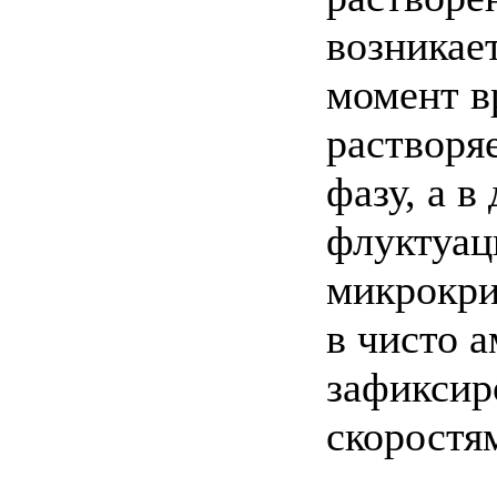
возникае
момент в
растворя
фазу, а 
флуктуац
микрокри
в чисто 
зафиксир
скоростя