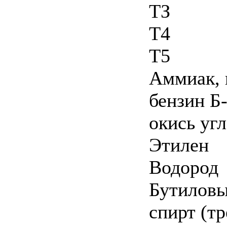
ТЗ
Т4
Т5
Аммиак, 
бензин Б-
окись уг
Этилен
Водород
Бутилов
спирт (тр