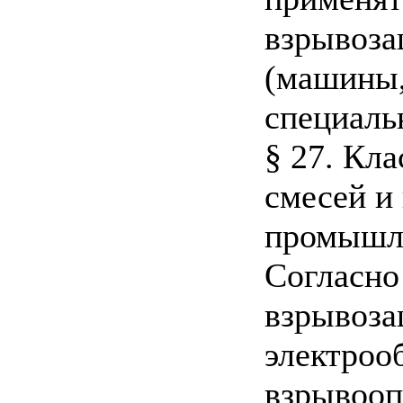
взрывоза
(машины,
специаль
§ 27. Кл
смесей и
промышл
Согласно
взрывоза
электроо
взрывооп