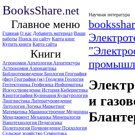
B
ooks
Share
.net
Научная литература
Главное меню
booksshar
Главная
О нас
Добавить материал
Ваши
Электрот
работы
Поиск по сайту
Карта книг
Купить книги
Карта сайта
"Электро
Книги
промышл
Агрономия
Археология
Архитектура
Астрономия
Аэронавтика
Библиотековедение
Биология
География
(физ)
География (эк)
Геодезия
Геология
Электр
Геотектоника
Геофизика
Информатика
Искусствоведение
История
Кибернетика
Криптография
Кулинария
Культурология
и газо
Лингвистика
Литературоведение
Литология
Логика
Маркетинг
Математика
Машиностроение
Медицина
Бланте
Менеджмент
Механика
Минералогия
Нанотехнология
Педагогика
Политология
Почвоведение
Психология
Сельское хозяйство
Семиотика