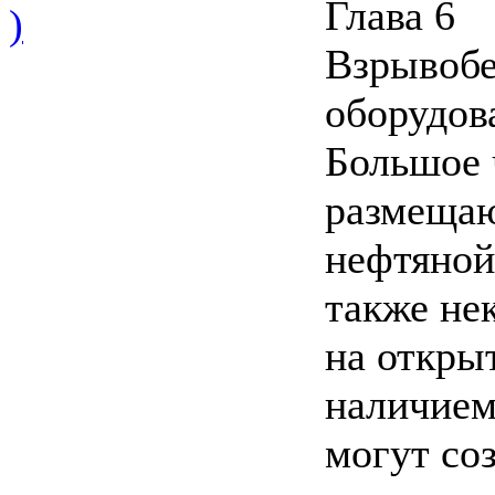
Глава 6
)
Взрывобе
оборудов
Большое 
размещаю
нефтяной
также не
на откры
наличием
могут со