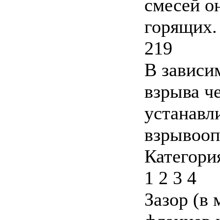
смесей о
горящих.
219
В зависи
взрыва ч
устанавл
взрывооп
Категори
1 2 3 4
Зазор (в