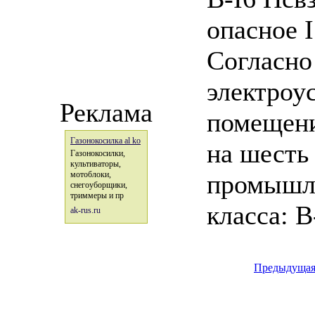
опасное I
Согласно
электроу
Реклама
помещени
Газонокосилка al ko
на шесть
Газонокосилки,
культиваторы,
промышле
мотоблоки,
снегоуборщики,
триммеры и пр
класса: B-
ak-rus.ru
Предыдуща