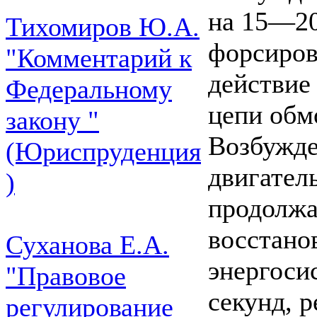
на 15—20
Тихомиров Ю.А.
форсиров
"Комментарий к
действие
Федеральному
цепи обм
закону "
Возбужде
(Юриспруденция
двигател
)
продолжа
восстано
Суханова Е.А.
энергоси
"Правовое
секунд, 
регулирование