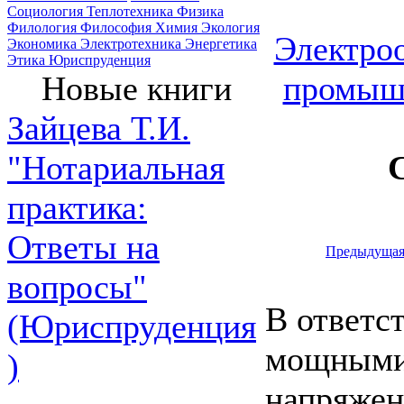
Социология
Теплотехника
Физика
Филология
Философия
Химия
Экология
Электроо
Экономика
Электротехника
Энергетика
Этика
Юриспруденция
промыш
Новые книги
Зайцева Т.И.
"Нотариальная
практика:
Ответы на
Предыдуща
вопросы"
В ответс
(Юриспруденция
мощными
)
напряже