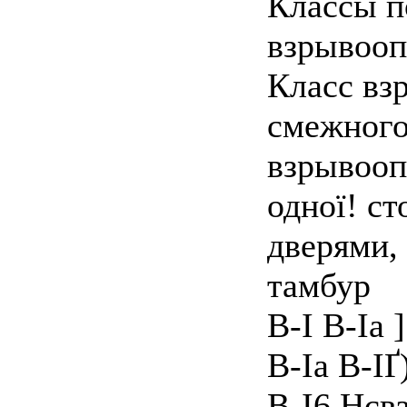
Классы п
взрывоо
Класс вз
смежного
взрывооп
одної! с
дверями,
тамбур
B-I B-Ia ]
B-Ia В-ІҐ
B-I6 Нсв