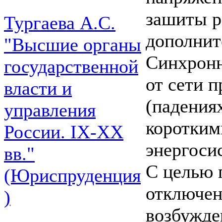
зашиты р
Тургаева А.С.
дополнит
"Высшие органы
Синхронн
государственной
от сети 
власти и
(падения
управления
коротким
России. IХ-ХХ
энергоси
вв."
С целью 
(Юриспруденция
отключен
)
возбужде