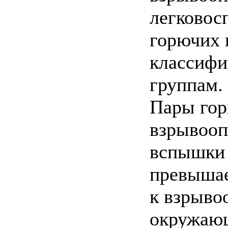
легковос
горючих 
классифи
группам.
Пары гор
взрывооп
вспышки 
превышае
к взрыво
окружающ