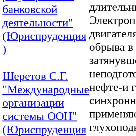
длительн
банковской
Электроп
деятельности"
двигател
(Юриспруденция
обрыва в
)
затянувше
неподгот
Шеретов С.Г.
нефте-и 
"Международные
синхронн
организации
применяю
системы ООН"
глухопод
(Юриспруденция