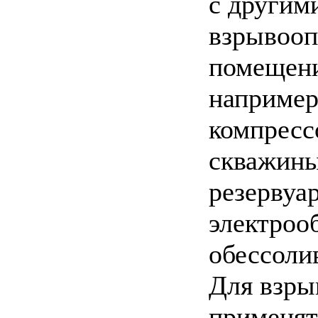
с другим
взрывооп
помещени
например
компресс
скважины
резервуа
электроо
обессоли
Для взры
применят