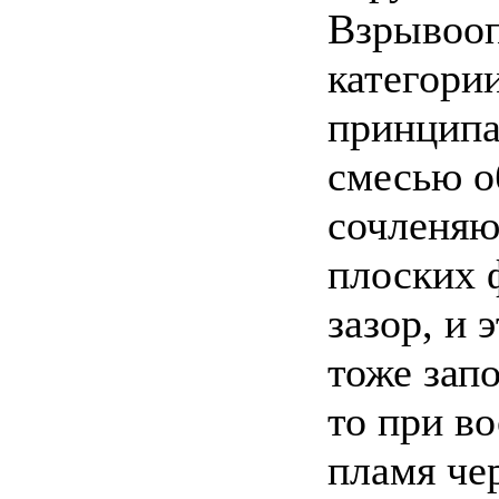
Взрывооп
категори
принципа
смесью о
сочленяю
плоских 
зазор, и 
тоже зап
то при в
пламя че