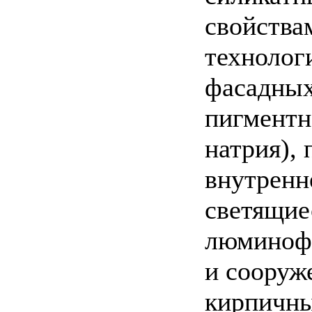
свойства
технолог
фасадных
пигментн
натрия),
внутренн
светящие
люминоф
и сооруже
кирпичны