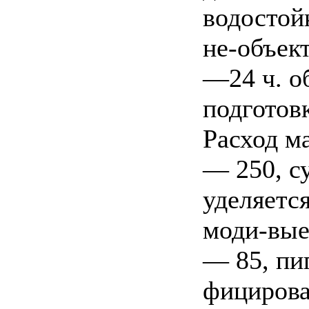
водостой
не-объект
—24 ч. о
подготов
Расход ма
— 250, с
уделяетс
моди-вые
— 85, пи
фицирова