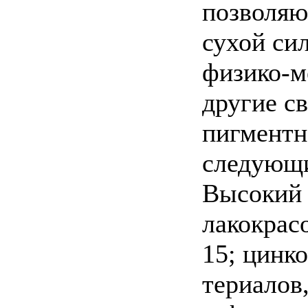
позволяю
сухой си
физико-м
другие с
пигментно
следующ
Высокий 
лакокрас
15; цинк
териалов