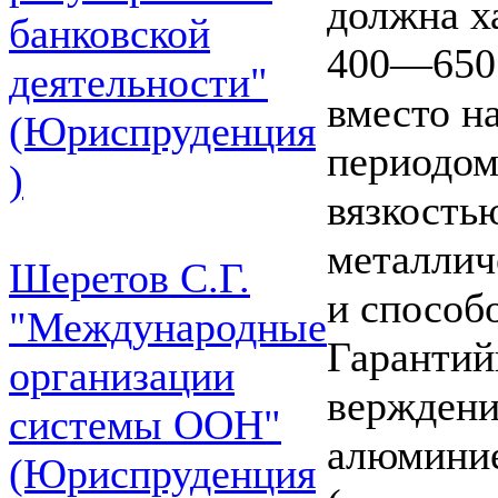
должна х
банковской
400—650 
деятельности"
вместо н
(Юриспруденция
периодом
)
вязкость
металлич
Шеретов С.Г.
и способ
"Международные
Гарантий
организации
верждени
системы ООН"
алюминие
(Юриспруденция