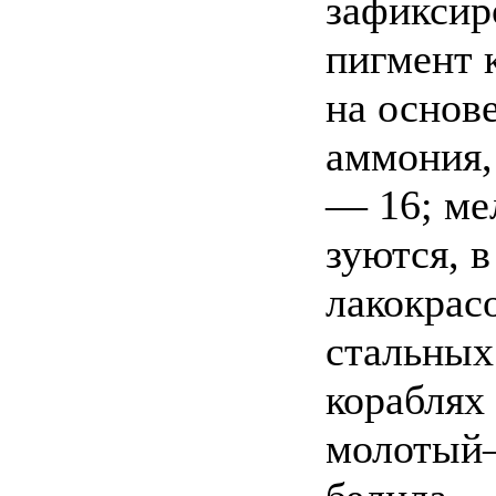
зафиксир
пигмент 
на основ
аммония,
— 16; ме
зуются, в
лакокрас
стальных
кораблях
молотый—