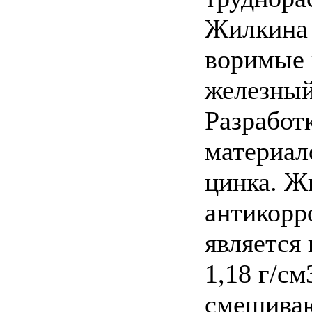
Жилкина 
воримые 
железный
Разработ
материал
цинка. Ж
антикорр
является
1,18 г/с
смешиваю