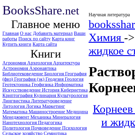
B
ooks
Share
.net
Научная литература
Главное меню
booksshar
Главная
О нас
Добавить материал
Ваши
Химия
-
работы
Поиск по сайту
Карта книг
Купить книги
Карта сайта
жидкое с
Книги
Агрономия
Археология
Архитектура
Раство
Астрономия
Аэронавтика
Библиотековедение
Биология
География
(физ)
География (эк)
Геодезия
Геология
Корнее
Геотектоника
Геофизика
Информатика
Искусствоведение
История
Кибернетика
Криптография
Кулинария
Культурология
Лингвистика
Литературоведение
Корнеев
Литология
Логика
Маркетинг
Математика
Машиностроение
Медицина
Менеджмент
Механика
Минералогия
и жидк
Нанотехнология
Педагогика
Политология
Почвоведение
Психология
Сельское хозяйство
Семиотика