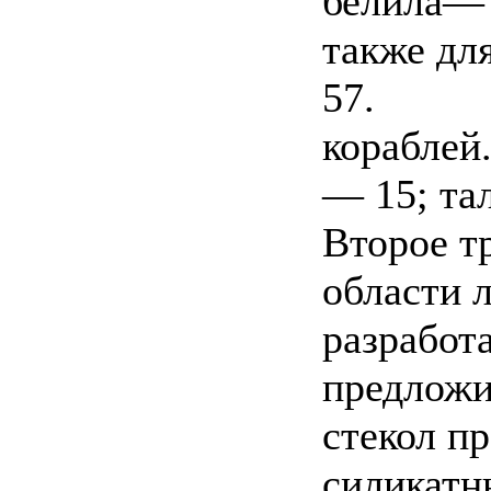
белила— 
также дл
57.
кораблей
— 15; та
Второе т
области 
разработ
предложи
стекол пр
силикатн