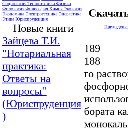
Социология
Теплотехника
Физика
Филология
Философия
Химия
Экология
Скачат
Экономика
Электротехника
Энергетика
Этика
Юриспруденция
Новые книги
Предыдуща
Зайцева Т.И.
189
"Нотариальная
188
практика:
го раств
Ответы на
фосфорно
вопросы"
использо
(Юриспруденция
бората к
)
монокаль