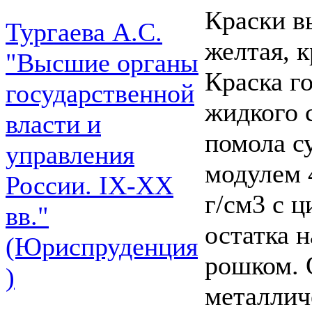
Краски в
Тургаева А.С.
желтая, к
"Высшие органы
Краска г
государственной
жидкого с
власти и
помола с
управления
модулем 
России. IХ-ХХ
г/см3 с 
вв."
остатка 
(Юриспруденция
рошком. 
)
металлич