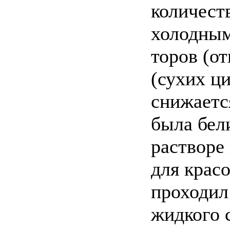
количест
холодным
торов (от
(сухих ц
снижаетс
была бел
растворе
для крас
проходил 
жидкого с