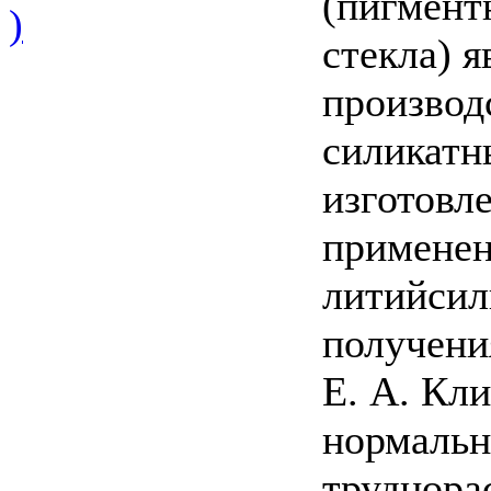
(пигмент
)
стекла) я
производ
силикатн
изготовл
применен
литийсил
получени
Е. А. Кл
нормальн
труднорас