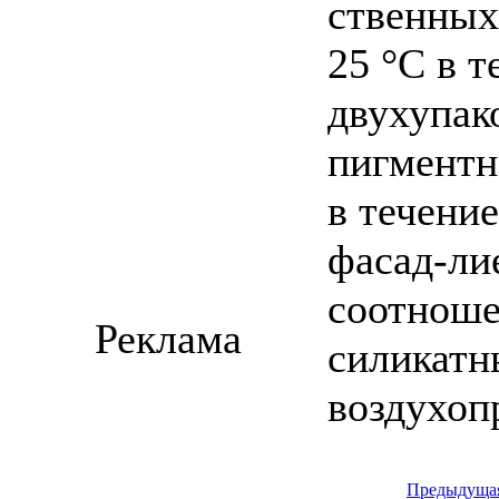
ственных
25 °С в т
двухупак
пигментн
в течени
фасад-ли
соотноше
Реклама
силикатн
воздухоп
Предыдуща