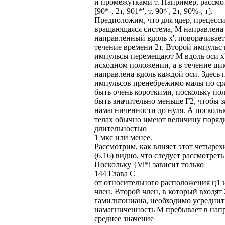
и промежутками т. Например, рассм
[90*-, 2т, 901*', т, 90^', 2т, 90%-, т].
Предположим, что для ядер, прецесси
вращающаяся система, М направлена в
направленный вдоль х', поворачивает 
течение времени 2т. Второй импульс 
импульсы перемещают М вдоль оси х'
исходном положении, а в течение ци
направлена вдоль каждой оси. Здесь 
импульсов пренебрежимо малы по ср
быть очень короткими, поскольку пол
быть значительно меньше Г2, чтобы 
намагниченности до нуля. А посколь
телах обычно имеют величину поряд
длительностью
1 мкс или менее.
Рассмотрим, как влияет этот четыре
(6.16) видно, что следует рассмотреть ч
Поскольку {Vi*i зависит только
144 Глава С
от относительного расположения ц1 и 
член. Второй член, в который входят
гамильтониана, необходимо усреднит
намагниченность М пребывает в напра
среднее значение