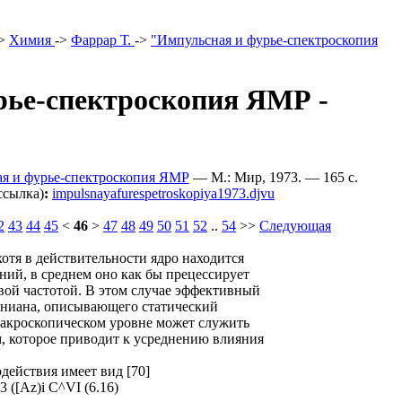
>
Химия
->
Фаррар Т.
->
"Импульсная и фурье-спектроскопия
рье-спектроскопия ЯМР -
ая и фурье-спектроскопия ЯМР
— М.: Мир, 1973. — 165 c.
ссылка)
:
impulsnayafurespetroskopiya1973.djvu
2
43
44
45
<
46
>
47
48
49
50
51
52
..
54
>>
Следующая
отя в действительности ядро находится
ний, в среднем оно как бы прецессирует
ой частотой. В этом случае эффективный
ониана, описывающего статический
акроскопическом уровне может служить
, которое приводит к усреднению влияния
действия имеет вид [70]
 3 ([Az)i C^VI (6.16)