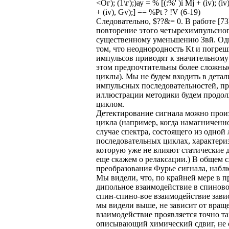
<Ог); (1\г);)ау = % [(:%' )i Mj + (iv); (iv
+ (iv), Gv);] == %Pt ? !V (6-19)
Следовательно, $??&= 0. В работе [73
повторение этого четырехимпульсног
существенному уменьшению Звй. Одн
том, что неоднородность Kt и погре
импульсов приводят к значительному
этом предпочтительны более сложные
циклы). Мы не будем входить в дета
импульсных последовательностей, п
иллюстрации методики будем продол
циклом.
Детектирование сигнала можно прои
цикла (например, когда намагниченнос
случае спектра, состоящего из одной
последовательных циклах, характери
которую уже не влияют статические 
еще скажем о релаксации.) В общем 
преобразования Фурье сигнала, набл
Мы видели, что, по крайней мере в 
дипольное взаимодействие в спиновой
спин-спино-вое взаимодействие зависи
мы видели выше, не зависит от враще
взаимодействие проявляется точно та
описывающий химический сдвиг, не 