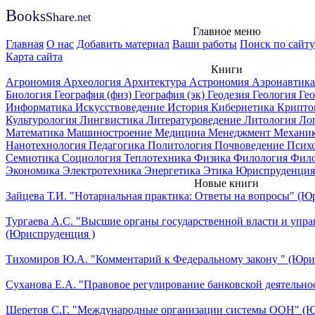
B
ooks
Share
.net
Главное меню
Главная
О нас
Добавить материал
Ваши работы
Поиск по сайту
Карта сайта
Книги
Агрономия
Археология
Архитектура
Астрономия
Аэронавтик
Биология
География (физ)
География (эк)
Геодезия
Геология
Ге
Информатика
Искусствоведение
История
Кибернетика
Крипто
Культурология
Лингвистика
Литературоведение
Литология
Ло
Математика
Машиностроение
Медицина
Менеджмент
Механи
Нанотехнология
Педагогика
Политология
Почвоведение
Псих
Семиотика
Социология
Теплотехника
Физика
Филология
Фил
Экономика
Электротехника
Энергетика
Этика
Юриспруденция
Новые книги
Зайцева Т.И. "Нотариальная практика: Ответы на вопросы" (Ю
Тургаева А.С. "Высшие органы государственной власти и упра
(Юриспруденция )
Тихомиров Ю.А. "Комментарий к Федеральному закону " (Юри
Суханова Е.А. "Правовое регулирование банковской деятельно
Шеретов С.Г. "Международные организации системы ООН" (Ю