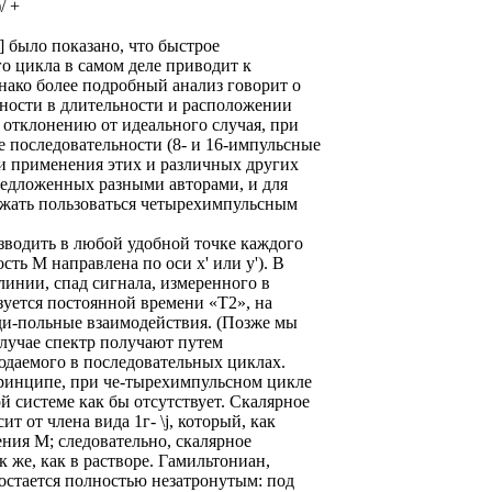
)/ +
] было показано, что быстрое
о цикла в самом деле приводит к
ако более подробный анализ говорит о
шности в длительности и расположении
 отклонению от идеального случая, при
 последовательности (8- и 16-импульсные
ли применения этих и различных других
редложенных разными авторами, и для
жать пользоваться четырехимпульсным
зводить в любой удобной точке каждого
ть М направлена по оси х' или у'). В
 линии, спад сигнала, измеренного в
зуется постоянной времени «Т2», на
ди-польные взаимодействия. (Позже мы
случае спектр получают путем
юдаемого в последовательных циклах.
принципе, при че-тырехимпульсном цикле
 системе как бы отсутствует. Скалярное
т от члена вида 1г- \j, который, как
ния М; следовательно, скалярное
к же, как в растворе. Гамильтониан,
остается полностью незатронутым: под