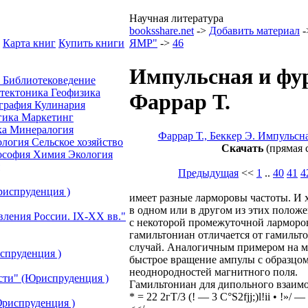
Научная литература
booksshare.net
->
Добавить материал
-
Карта книг
Купить книги
ЯМР"
->
46
Импульсная и фу
а
Библиотековедение
отектоника
Геофизика
Фаррар Т.
графия
Кулинария
гика
Маркетинг
ка
Минералогия
Фаррар Т., Беккер Э. Импульсн
ология
Сельское хозяйство
Скачать
(прямая 
ософия
Химия
Экология
Предыдущая
<<
1
..
40
41
4
риспруденция )
имеет разные ларморовы частоты. И х
в одном или в другом из этих положе
вления России. IХ-ХХ вв."
с некоторой промежуточной ларморов
гамильтониан отличается от гамильт
случай. Аналогичным примером на м
спруденция )
быстрое вращение ампулы с образцом
неоднородностей магнитного поля.
сти" (Юриспруденция )
Гамильтониан для дипольного взаимо
* = 22 2гТ/3 (! — 3 C°S2fjj;)l!ii • !»/ —
риспруденция )