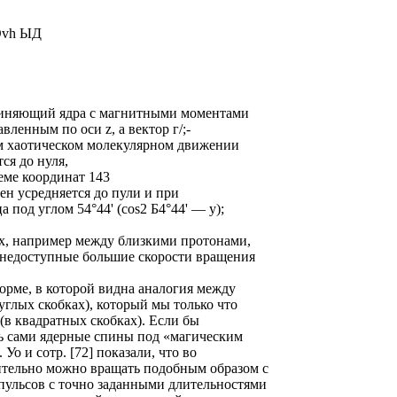
3 Ovh ЫД
диняющий ядра с магнитными моментами
авленным по оси z, а вектор г/;-
ом хаотическом молекулярном движении
тся до нуля,
ме координат 143
лен усредняется до пули и при
 под углом 54°44' (cos2 Б4°44' — у);
х, например между близкими протонами,
 недоступные большие скорости вращения
орме, в которой видна аналогия между
глых скобках), который мы только что
в квадратных скобках). Если бы
ь сами ядерные спины под «магическим
 Уо и сотр. [72] показали, что во
тельно можно вращать подобным образом с
ульсов с точно заданными длительностями