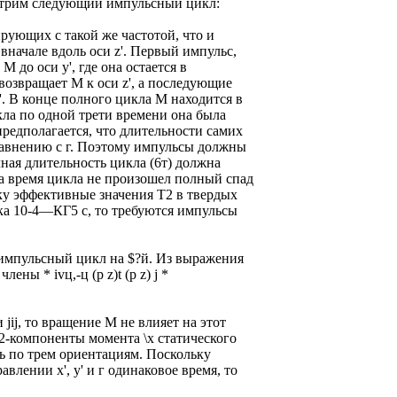
отрим следующий импульсный цикл:
рующих с такой же частотой, что и
начале вдоль оси z'. Первый импульс,
М до оси у', где она остается в
возвращает М к оси z', а последующие
. В конце полного цикла М находится в
кла по одной трети времени она была
предполагается, что длительности самих
авнению с г. Поэтому импульсы должны
ная длительность цикла (6т) должна
за время цикла не произошел полный спад
ку эффективные значения Т2 в твердых
ка 10-4—КГ5 с, то требуются импульсы
химпульсный цикл на $?й. Из выражения
лены * ivц,-ц (р z)t (р z) j *
jij, то вращение М не влияет на этот
 2-компоненты момента \х статического
ь по трем ориентациям. Поскольку
влении х', у' и г одинаковое время, то