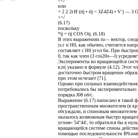
<</
или
= 2 2 2гИ (rij • rij ~ 3Z4Z4) • V’j — 
<</
(6.17)
поскольку
*ij = rij COS Oij. (6.18)
В этих выражениях ru— вектор, сое
|л.г и Н0, как обычно, считается напр
составляет с Н0 угол 6и. При быстр
0, так как член (3 cos20o—l) усредняе
Эксперименты во вращающейся систе
к;п( указано в формуле (4.12). Этот ч
достаточно быстром вращении образца
при этом исчезает [71].
Однако при сильных взаимодействия
потребовались бы экспериментально
порядка J08 об/с.
Выражение (6.17) написано в такой ф
пространственным множителем (в кру
обсуждали, и спиновым множителем (
оказалось возможным быстро вращат
углом» 54°44', то обратился бы в нуль.
вращающейся системе спины действи
помощью последовательности ВЧ-имп