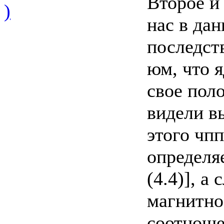
Второе и
)
нас в дан
последст
юм, что я
свое пол
видели в
этого чпп
определя
(4.4)], а
магнитно
соотноше