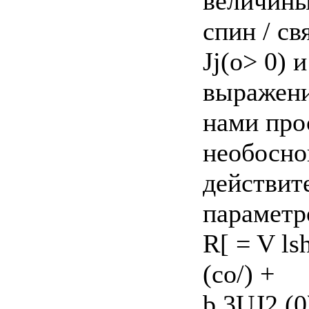
величины
спин / св
Jj(o> 0) 
выражени
нами про
необоснов
действит
параметр
R[ = V ls
(со/) +
b 3UJ2 (0