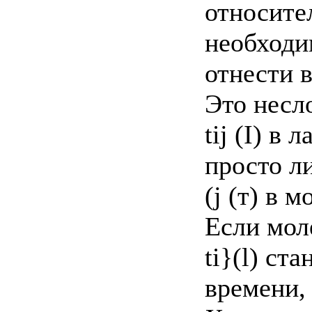
относите
необходи
отнести в
Это несл
tij (I) в
просто л
(j (т) в 
Если мол
ti}(l) ст
времени, 