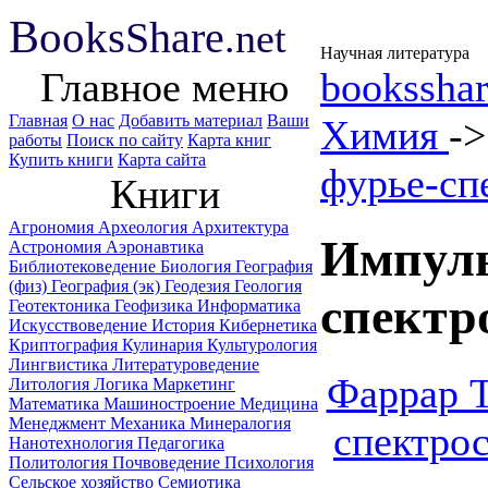
B
ooks
Share
.net
Научная литература
Главное меню
booksshar
Главная
О нас
Добавить материал
Ваши
Химия
-
работы
Поиск по сайту
Карта книг
Купить книги
Карта сайта
фурье-сп
Книги
Агрономия
Археология
Архитектура
Импуль
Астрономия
Аэронавтика
Библиотековедение
Биология
География
(физ)
География (эк)
Геодезия
Геология
спектр
Геотектоника
Геофизика
Информатика
Искусствоведение
История
Кибернетика
Криптография
Кулинария
Культурология
Лингвистика
Литературоведение
Фаррар Т
Литология
Логика
Маркетинг
Математика
Машиностроение
Медицина
Менеджмент
Механика
Минералогия
спектро
Нанотехнология
Педагогика
Политология
Почвоведение
Психология
Сельское хозяйство
Семиотика