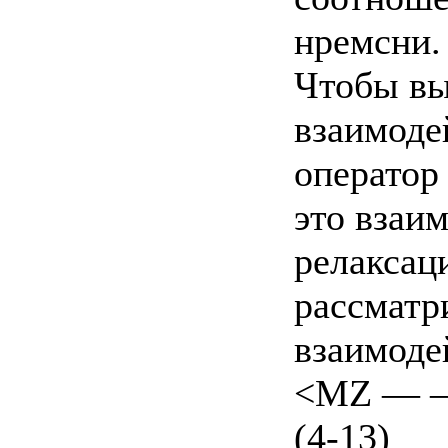
нремсни.
Чтобы вы
взаимоде
оператор
это взаи
релаксаци
рассматр
взаимоде
<MZ — — 
(4-13)