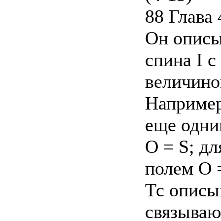
88 Глава 
Он описы
спина I 
величино
Например
еще одни
О = S; д
полем О =
Тс описы
связываю