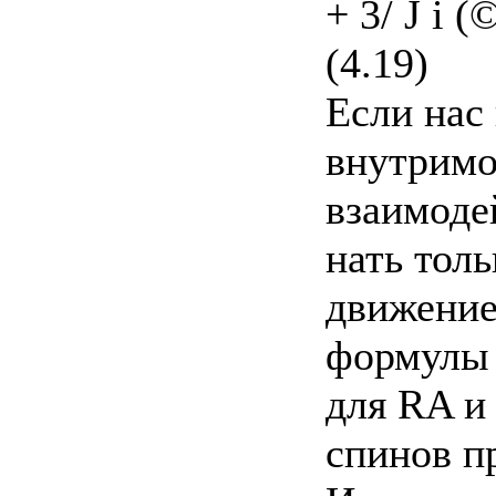
+ 3/ J i (
(4.19)
Если нас
внутримо
взаимоде
нать тол
движение
формулы 
для RA и
спинов п