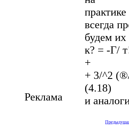
практике
всегда п
будем их
к? = -Г/ т
+
+ 3/^2 (®
(4.18)
Реклама
и аналог
Предыдуща