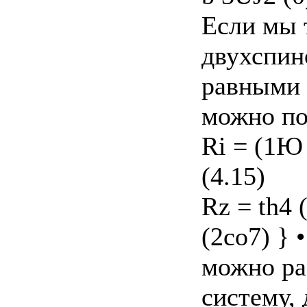
Если мы 
двухспин
равными I
можно пок
Ri = (1Ю 
(4.15)
Rz = th4 
(2co7) } 
можно ра
систему, 