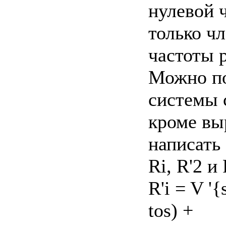
нулевой ч
только ч
частоты 
Можно по
системы 
кроме вы
написать
Ri, R'2 и 
R'i = V '
tos) +