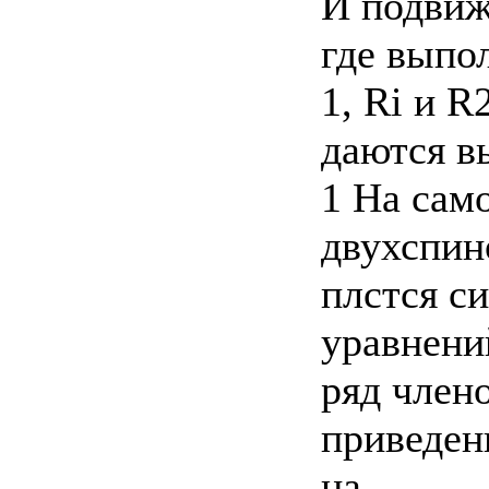
И подвижн
где выпо
1, Ri и 
даются в
1 На сам
двухспин
плстся с
уравнени
ряд член
приведен
на