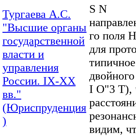
S N
Тургаева А.С.
направлен
"Высшие органы
го поля Н
государственной
для прот
власти и
типичное
управления
двойного 
России. IХ-ХХ
I О"3 Т),
вв."
расстоян
(Юриспруденция
резонанс
)
видим, ч