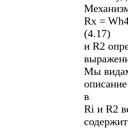
Механизм
Rx = Wh4 
(4.17)
и R2 опр
выражен
Мы видам
описание
в
Ri и R2 
содержит