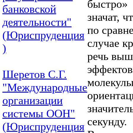
быстро»
банковской
значат, ч
деятельности"
по сравн
(Юриспруденция
случае к
)
речь выш
эффектов
Шеретов С.Г.
молекулы
"Международные
ориента
организации
значител
системы ООН"
секунду.
(Юриспруденция