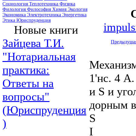
Социология
Теплотехника
Физика
Филология
Философия
Химия
Экология
Экономика
Электротехника
Энергетика
Этика
Юриспруденция
impuls
Новые книги
Зайцева Т.И.
Предыдуща
"Нотариальная
Механизм
практика:
1'нс. 4 А
Ответы на
и S и уго
вопросы"
дорным в
(Юриспруденция
S
)
I