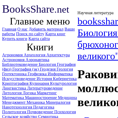
B
ooks
Share
.net
Научная литература
Главное меню
booksshar
Главная
О нас
Добавить материал
Ваши
Биологи
работы
Поиск по сайту
Карта книг
Купить книги
Карта сайта
брюхоног
Книги
великого
Агрономия
Археология
Архитектура
Астрономия
Аэронавтика
Библиотековедение
Биология
География
(физ)
География (эк)
Геодезия
Геология
Ракови
Геотектоника
Геофизика
Информатика
Искусствоведение
История
Кибернетика
Криптография
Кулинария
Культурология
моллюс
Лингвистика
Литературоведение
Литология
Логика
Маркетинг
Математика
Машиностроение
Медицина
великог
Менеджмент
Механика
Минералогия
Нанотехнология
Педагогика
Политология
Почвоведение
Психология
Сельское хозяйство
Семиотика