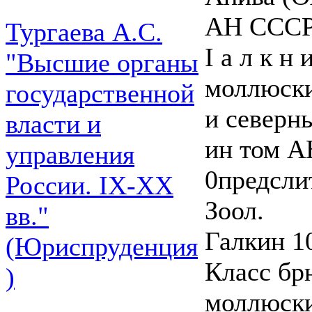
АН СССР.
Тургаева А.С.
I а л к н
"Высшие органы
моллюски
государственной
и северн
власти и
ин том А
управления
0предсли
России. IХ-ХХ
Зоол.
вв."
Галкин 10
(Юриспруденция
Класс бр
)
моллюски