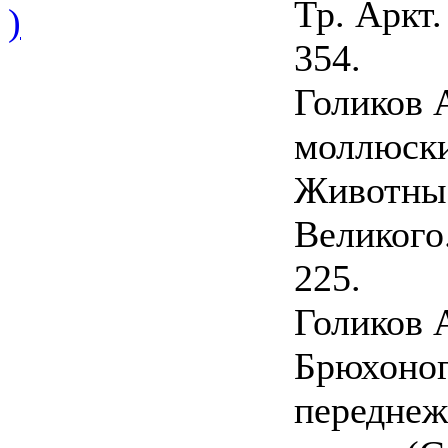
Тр. Аркт.
)
354.
Голиков 
моллюски 
Животные
Великого.
225.
Голиков А
Брюхоно
переднеж