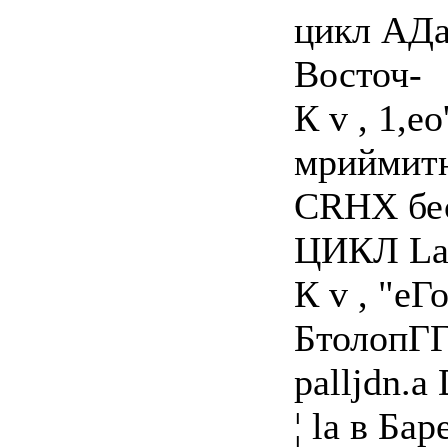
цикл АДа
Восточ-
К v , 1,е
мриймитн
CRHX бес
ЦИКЛ Lac
К v , "е
БтолопГГ
palljdn.a
¦ la в Ба