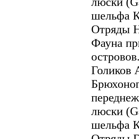
люски (Ga
шельфа К
Отряды H
Фауна пр
островов.
Голиков А
Брюхоно
переднеж
люски (Ga
шельфа К
Отряды D