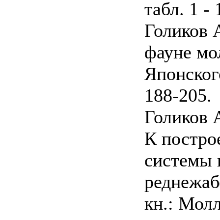
табл. 1 - 
Голиков А
фауне мо
Японског
188-205.
Голиков А
К постр
системы 
реднежаб
кн.: Мол