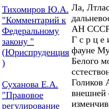
Ла, Лтла
Тихомиров Ю.А.
дальнево
"Комментарий к
АН СССР:
Федеральному
Г с р ц е
закону "
фауне Му
(Юриспруденция
Белого м
)
сстествон
Голиков 
Суханова Е.А.
внешней 
"Правовое
изменчиво
регулирование