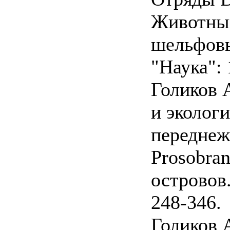
Животный
шельфовы
"Наука": 
Голиков А
и эколог
переднеж
Prosobra
островов.
248-346.
Голиков А