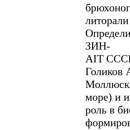
брюхоно
литорали
Определи
ЗИН-
AIT СССР.
Голиков А
Моллюски
море) и и
роль в б
формирова