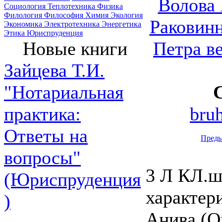
Волова 
Социология
Теплотехника
Физика
Филология
Философия
Химия
Экология
Раковин
Экономика
Электротехника
Энергетика
Этика
Юриспруденция
Петра в
Новые книги
Зайцева Т.И.
"Нотариальная
bru
практика:
Ответы на
Пред
вопросы"
3 Л КЛ.ш
(Юриспруденция
характер
)
Анива (Ох