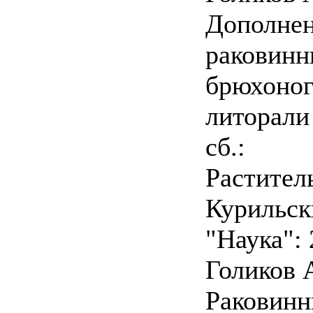
Дополнен
раковин
брюхоног
литорали
сб.:
Растител
Курильск
"Наука": 
Голиков A
Раковин