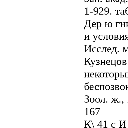
1-929. та
Дер ю гн
и услови
Исслед. м
Кузнецов
некоторы
беспозво
Зоол. ж.,
167
К\ 41 с И