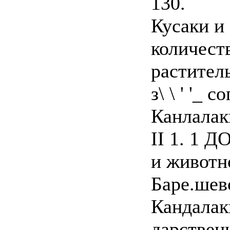
130.
Кусаки и
количест
растител
з\ \ ' '_ 
Канлалак
II 1. 1 ДО 
и животн
Баре.шев
Кандалак
дарственн