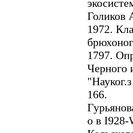
экосистем
Голиков A
1972. Кл
брюхоног
1797. Оп
Черного и
"Науког.з
166.
Гурьянова
о в I928