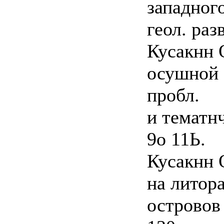
западног
геол. разв
Кусакнн О
осушной 
пробл.
и тематнч
9о 11Ь.
Кусакнн 
на литор
островов 