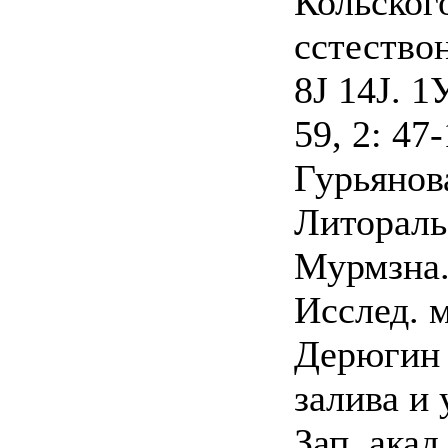
Кольского
сстествон
8J 14J. 1
59, 2: 47-
Гурьянова
Литораль
Мурмзна
Исслед. м
Дерюгин 
залива и
Зап. акад.