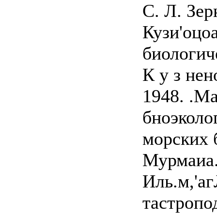
С. Л. Зер
Кузи'оцо
биологич
К у з нен
1948. .М
бноэколо
морских 
Мурмаиа.
Иль.м,'а
тастропо