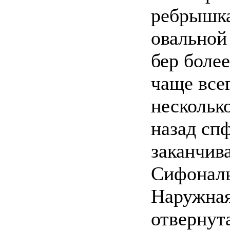
ребрышка
овальной
бер боле
чаще все
нескольк
назад сп
заканчив
Сифональ
Наружная
отвернут