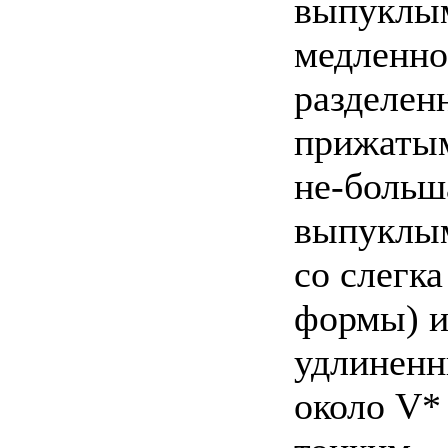
выпуклым
медленно
разделен
прижатым
не-больш
выпуклым
со слегка
формы) и
удлиненн
около V*