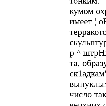
тонким.
кумом ох
имеет ¦ o
терракот
скульптур
р ^ штрН
та, обра
ск1адкам
выпуклым
число та
верхних о