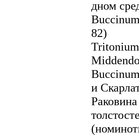
дном сред
Buccinum 
82)
Tritonium
Middendor
Buccinum
и Скарлат
Раковина
толстост
(номинот