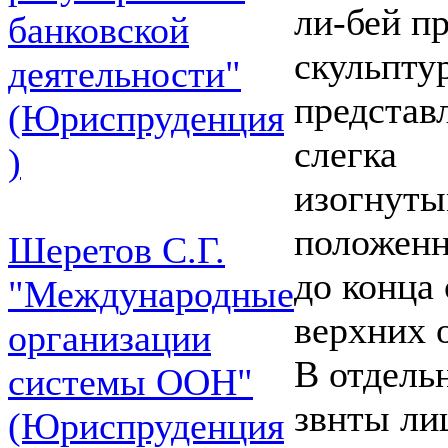
ли-бей п
банковской
скульпту
деятельности"
представ
(Юриспруденция
слегка
)
изогнуты
положенн
Шеретов С.Г.
до конца 
"Международные
верхних 
организации
В отдель
системы ООН"
звнты лиш
(Юриспруденция