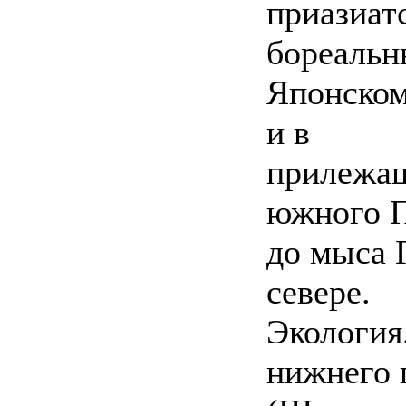
приазиат
бореальн
Японском
и в
прилежащ
южного П
до мыса 
севере.
Экология.
нижнего 