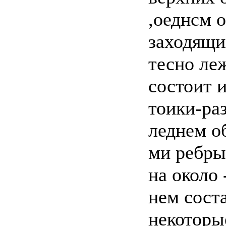
,оеднсм о
заходящи
тесно ле
состоит 
тоики-ра
леднем об
ми ребры
на около 
нем соста
некоторы