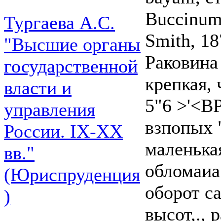
Buccinum
Тургаева А.С.
Smith, 18
"Высшие органы
Раковина
государственной
крепкая, 
власти и
5"6 >'<В
управления
взпопых "
России. IХ-ХХ
маленькая
вв."
обломаиа
(Юриспруденция
оборот са
)
высот,.,