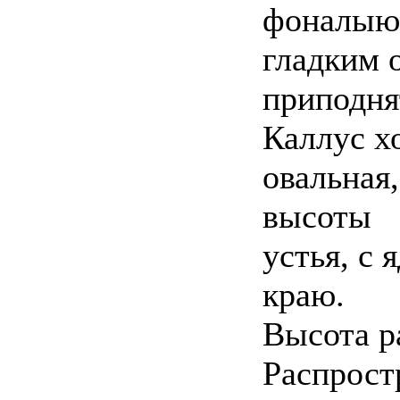
фоналыюг
гладким 
приподня
Каллус х
овальная
высоты
устья, с
краю.
Высота р
Распрост