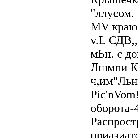
"ллусом.
MV краю 
v.L СДВ,
мЬн. с д
Лшмпи К0
ч,им"Льн
Pic'nVom!
оборота-
Распрост
приазиат