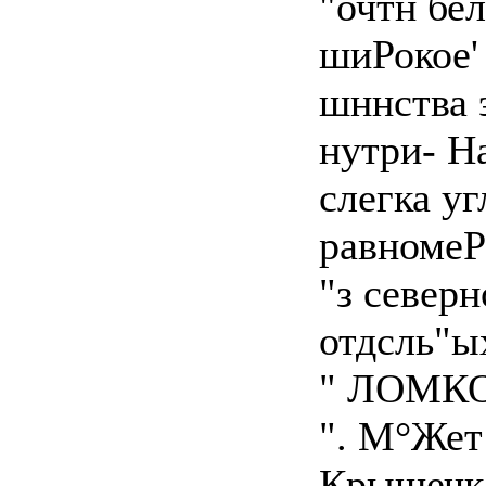
"очтн бел
шиРокое'
шннства 
нутри- Н
слегка уг
равномеР
"з северн
отдсль"ы
" ЛОМКОЙ
". М°Жет
Крышечка