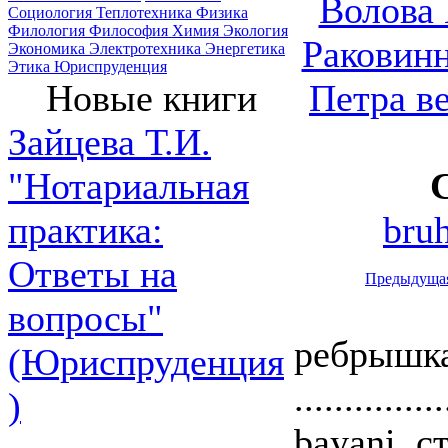
Волова 
Социология
Теплотехника
Физика
Филология
Философия
Химия
Экология
Раковин
Экономика
Электротехника
Энергетика
Этика
Юриспруденция
Петра в
Новые книги
Зайцева Т.И.
"Нотариальная
bru
практика:
Ответы на
Предыдуща
вопросы"
ребрышка
(Юриспруденция
.............
)
bayani, с