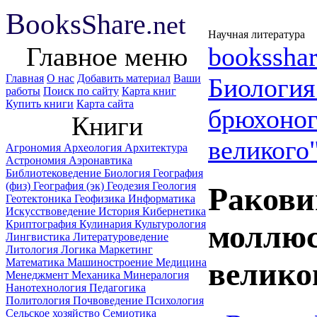
B
ooks
Share
.net
Научная литература
Главное меню
booksshar
Главная
О нас
Добавить материал
Ваши
Биологи
работы
Поиск по сайту
Карта книг
Купить книги
Карта сайта
брюхоног
Книги
великого
Агрономия
Археология
Архитектура
Астрономия
Аэронавтика
Библиотековедение
Биология
География
(физ)
География (эк)
Геодезия
Геология
Ракови
Геотектоника
Геофизика
Информатика
Искусствоведение
История
Кибернетика
Криптография
Кулинария
Культурология
моллюс
Лингвистика
Литературоведение
Литология
Логика
Маркетинг
Математика
Машиностроение
Медицина
великог
Менеджмент
Механика
Минералогия
Нанотехнология
Педагогика
Политология
Почвоведение
Психология
Сельское хозяйство
Семиотика