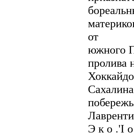
бореальн
материко
от
южного П
пролива н
Хоккайдо
Сахалина
побережь
Лавренти
Э к о .'I