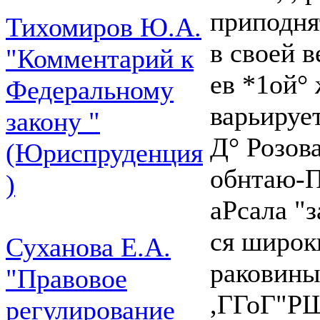
приподня
Тихомиров Ю.А.
в своей 
"Комментарий к
ев *1ой° 
Федеральному
варьирует
закону "
Д° Розов
(Юриспруденция
обнтаю-П
)
аРсала "
ся широки
Суханова Е.А.
раковины
"Правовое
,ГГоГ"РШ
регулирование