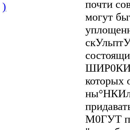
почти со
)
могут бы
уплощенн
скУльптУ
состоящи
ШИР0КИХ 
которых 
ны°НКИл
придават
М0ГУТ п