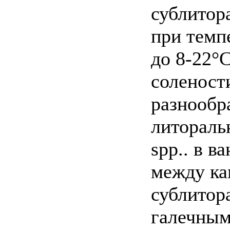
сублитор
при темпе
до 8-22°С
соленост
разнообр
литораль
spp.. в в
между ка
сублитор
галечны