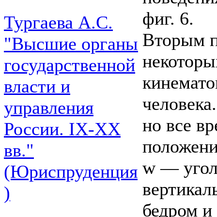
фиг. 6.
Тургаева А.С.
Вторым п
"Высшие органы
некоторы
государственной
кинемато
власти и
человека
управления
но все в
России. IХ-ХХ
положени
вв."
w — угол
(Юриспруденция
вертикал
)
бедром и