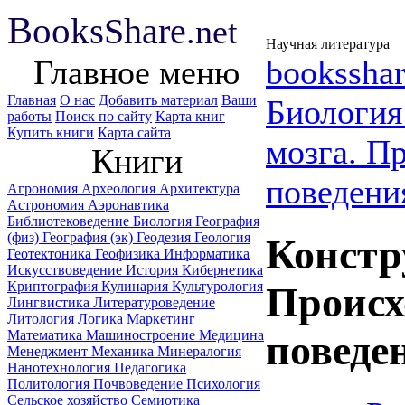
B
ooks
Share
.net
Научная литература
Главное меню
booksshar
Главная
О нас
Добавить материал
Ваши
Биологи
работы
Поиск по сайту
Карта книг
Купить книги
Карта сайта
мозга. П
Книги
поведени
Агрономия
Археология
Архитектура
Астрономия
Аэронавтика
Библиотековедение
Биология
География
(физ)
География (эк)
Геодезия
Геология
Констр
Геотектоника
Геофизика
Информатика
Искусствоведение
История
Кибернетика
Криптография
Кулинария
Культурология
Происх
Лингвистика
Литературоведение
Литология
Логика
Маркетинг
Математика
Машиностроение
Медицина
поведен
Менеджмент
Механика
Минералогия
Нанотехнология
Педагогика
Политология
Почвоведение
Психология
Сельское хозяйство
Семиотика