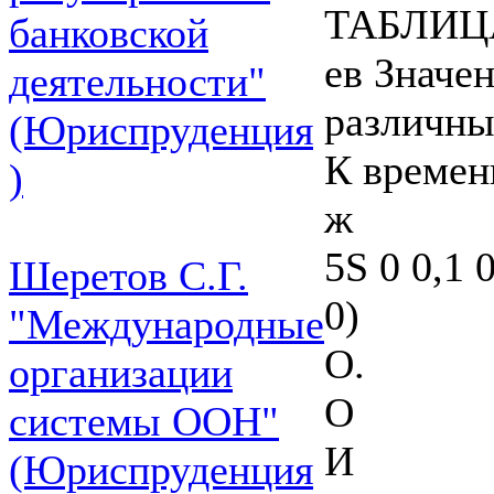
ТАБЛИЦ
банковской
ев Значе
деятельности"
различны
(Юриспруденция
К времени
)
ж
5S 0 0,1 0
Шеретов С.Г.
0)
"Международные
О.
организации
О
системы ООН"
И
(Юриспруденция