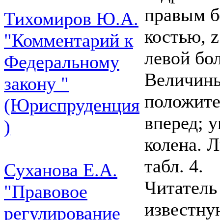
правым б
Тихомиров Ю.А.
костью, 
"Комментарий к
левой бо
Федеральному
Величины
закону "
положите
(Юриспруденция
вперед; у
)
колена. 
табл. 4.
Суханова Е.А.
Читатель
"Правовое
известну
регулирование