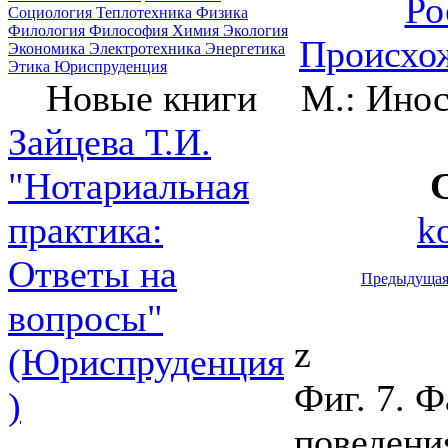
Ро
Социология
Теплотехника
Физика
Филология
Философия
Химия
Экология
Происхож
Экономика
Электротехника
Энергетика
Этика
Юриспруденция
М.: Инос
Новые книги
Зайцева Т.И.
"Нотариальная
k
практика:
Ответы на
Предыдуща
вопросы"
z
(Юриспруденция
Фиг. 7. 
)
поведени