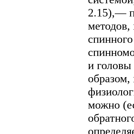
2.15),— 
методов,
спинного
спинномо
и головы
образом,
физиолог
можно (е
обратного
определя