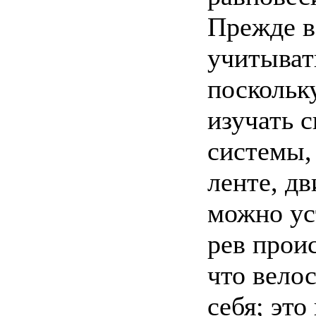
Прежде в
учитывать
поскольк
изучать 
системы,
ленте, д
можно ус
рев прои
что вело
себя; эт