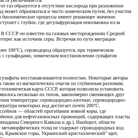
ласта увеличивается.
от газ образуется в отсутствие кислорода при разложении
д может образоваться и чисто химическим путем, без участия
ры биохимические процессы имеют решающее значение.
тупает с глубин, где десульфурпзация невозможна из-за
В СССР он известен на газовых месторождениях Средней
нтерес как источник серы. Встречая по пути миграции
лее 100°С), сероводород образуется, при термическом
 с сульфидами, химическом восстановлении сульфатов
 сульфаты восстанавливаются полностью. Некоторые авторы
ы также из магматических очагов по глубинным разломам;
огеохимическая карта СССР, которая позволила установить
явилось несколько их типов, закономерно сменяющих друг
ения температуры: сероводородно-азотные, сероводородно-
ература некоторых вод достигает почти 200°С.
ссейнов — областей прогибания земной коры, где
бенно для нефтегазоносных провинций, содержащих пласты
впадины Северного Кавказа и др.). Наоборот, области
и метаморфических толщ не содержат сероводородных вод
аз, Крымские горы, Украинский кристаллический" щит,