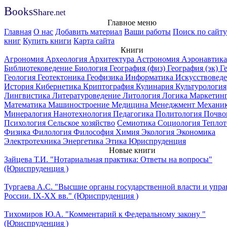
B
ooks
Share
.net
Главное меню
Главная
О нас
Добавить материал
Ваши работы
Поиск по сайту
книг
Купить книги
Карта сайта
Книги
Агрономия
Археология
Архитектура
Астрономия
Аэронавтика
Библиотековедение
Биология
География (физ)
География (эк)
Г
Геология
Геотектоника
Геофизика
Информатика
Искусствовед
История
Кибернетика
Криптография
Кулинария
Культурология
Лингвистика
Литературоведение
Литология
Логика
Маркетин
Математика
Машиностроение
Медицина
Менеджмент
Механи
Минералогия
Нанотехнология
Педагогика
Политология
Почво
Психология
Сельское хозяйство
Семиотика
Социология
Теплот
Физика
Филология
Философия
Химия
Экология
Экономика
Электротехника
Энергетика
Этика
Юриспруденция
Новые книги
Зайцева Т.И. "Нотариальная практика: Ответы на вопросы"
(Юриспруденция )
Тургаева А.С. "Высшие органы государственной власти и упра
России. IХ-ХХ вв." (Юриспруденция )
Тихомиров Ю.А. "Комментарий к Федеральному закону "
(Юриспруденция )