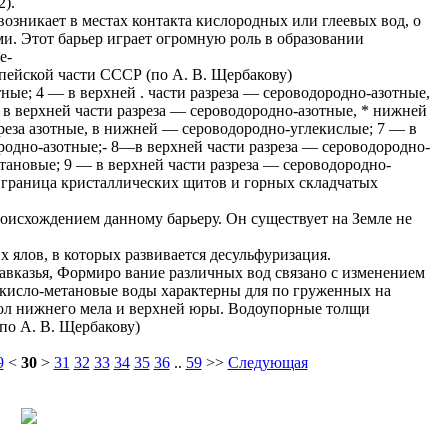
2).
озникает в местах контакта кислородных или глеевых вод, о
и. Этот барьер играет огромную роль в образовании
е-
опейской части СССР (по А. В. Щербакову)
ые; 4 — в верхней . части разреза — сероводородно-азотные,
в верхней части разреза — сероводородно-азотные, * нижней
реза азотные, в нижней — сероводородно-углекислые; 7 — в
родно-азотные;- 8—в верхней части разреза — сероводородно-
тановые; 9 — в верхней части разреза — сероводородно-
 граница кристаллических щитов и горных складчатых
роисхождением данному барьеру. Он существует на Земле не
 ялов, в которых развивается десульфуризация.
авказья, Формиро вание различных вод связано с изменением
екисло-метановые воды характерны для по груженных на
рол нижнего мела и верхней юры. Водоупорные толщи
по А. В. Щербакову)
9
<
30
>
31
32
33
34
35
36
..
59
>>
Следующая