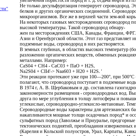
увеличения пористости пород и т. д. отдача нефти из п
Не только десульфурпзация генерирует сероводород. Эт
сти"
белков и других органических соединений. Сероводоро
микроорганизмов. Все же в верхней части зем-яой ко
На некоторых газовых месторождениях сероводород пос
высокой температуры. Такой сероводород обнару-
жен па месторождениях США, Канады, Франции, ФРГ. 
Азии и Оренбургской области. Этот газ представляет и
подземные воды, сероводород в них растворяется.
В земных глубинах, в областях высоких температур (бо
разложении оргапических веществ, обменных реакциях
металлами. Например:
CaS04 + СН4 - СаС03 + ПаО + H2S,
Na2S04 + CII4'-> Naa603 + H20 + H2S. '
Эти реакции протекают уже при 100—200°, при 500°С
полагают, что сероводород поступает в подземные вод
В 1974 г, А. В. Щербаковым и др. составлена газогидр
закономерности размещения - сероводородных вод. Вы
друга по мере углубления в толщу литосферы и повыш
углекислые, сероводородно-углекисло-метановые. Темп
Сероводородные воды характерны для артезианских ба
накапливаются мощные толщи осадочных пород* и осо
сульфатных пород (Заволжье и Приуралье, предгорные 
тектонических поднятий, преобладания изверженных 
(Карелия и Кольский полуостров, Урал, Карпаты, Кавк