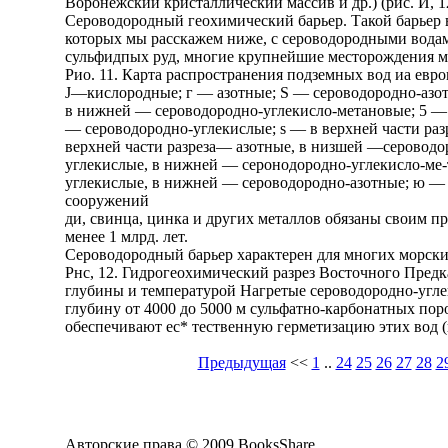
Воронежский кристаллический массив и др.) (рис. И, 1
Сероводородный геохимический барьер. Такой барьер в
которых мы расскажем ниже, с сероводородными водам
сульфидпых руд, многие крупнейшие месторождения м
Рио. 11. Карта распространения подземных вод иа евр
J—кислородные; г — азотные; S — сероводородно-азотн
в нижней — сероводородно-углекисло-метановые; 5 — 
— сероводородно-углекислые; s — в верхней части раз
верхней части разреза— азотные, в низшей —сероводо
углекислые, в нижней — серонодородно-углекисло-ме-
углекислые, в нижней — сероводородно-азотные; ю —
сооружений
ди, свинца, цинка и других металлов обязаны своим п
менее 1 млрд. лет.
Сероводородный барьер характерен для многих морских
Рнс, 12. Гидрогеохимический разрез Восточного Предк
глубины и температурой Нагретые сероводородно-угл
глубину от 4000 до 5000 м сульфатно-карбонатных по
обеспечивают ес* тественную герметизацию этих вод (
Предыдущая
<<
1
..
24
25
26
27
28
2
Авторские права © 2009 BooksShare.