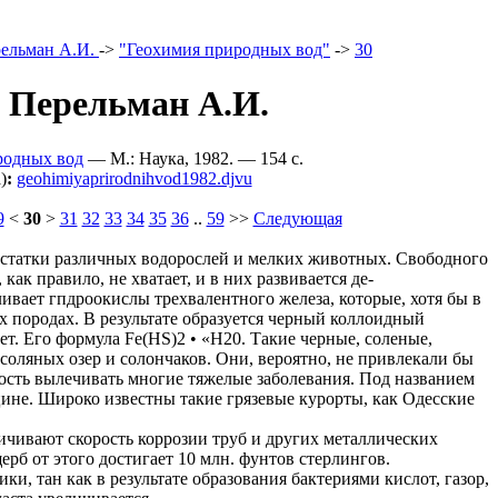
ельман А.И.
->
"Геохимия природных вод"
->
30
- Перельман А.И.
родных вод
— М.: Наука, 1982. — 154 c.
)
:
geohimiyaprirodnihvod1982.djvu
9
<
30
>
31
32
33
34
35
36
..
59
>>
Следующая
 остатки различных водорослей и мелких животных. Свободного
как правило, не хватает, и в них развивается де-
вает гпдроокислы трехвалентного железа, которые, хотя бы в
х породах. В результате образуется черный коллоидный
. Его формула Fe(HS)2 • «Н20. Такие черные, соленые,
оляных озер и солончаков. Они, вероятно, не привлекали бы
ость вылечивать многие тяжелые заболевания. Под названием
ине. Широко известны такие грязевые курорты, как Одесские
ичивают скорость коррозии труб и других металлических
рб от этого достигает 10 млн. фунтов стерлингов.
и, тан как в результате образования бактериями кислот, газор,