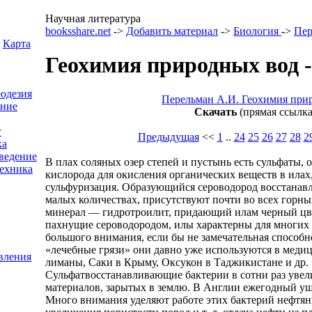
Научная литература
booksshare.net
->
Добавить материал
->
Биология
->
Пер
Карта
Геохимия природных вод 
еодезия
Перельман А.И. Геохимия при
ение
Скачать
(прямая ссылка
г
Предыдущая
<<
1
..
24
25
26
27
28
2
ка
ведение
В плах соляных озер степей и пустынь есть сульфаты,
ехника
кислорода для окисления органических веществ в илах, 
сульфуризация. Образующийся сероводород восстанавли
малых количествах, присутствуют почти во всех горны
минерал — гидротроилит, придающий илам черный цвет
пахнущие сероводородом, илы характерны для многих с
большого внимания, если бы не замечательная способн
«лечебные грязи» они давно уже используются в медиц
вления
лиманы, Саки в Крыму, Оксукон в Таджикистане и др.
Сульфатвосстанавливающие бактерии в сотни раз увел
материалов, зарытых в землю. В Англии ежегодный уще
Много внимания уделяют работе этих бактерий нефтяник