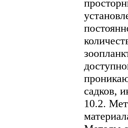
просторн
установл
постоянн
количест
зоопланк
доступно
проникаю
садков, и
10.2. Ме
материал