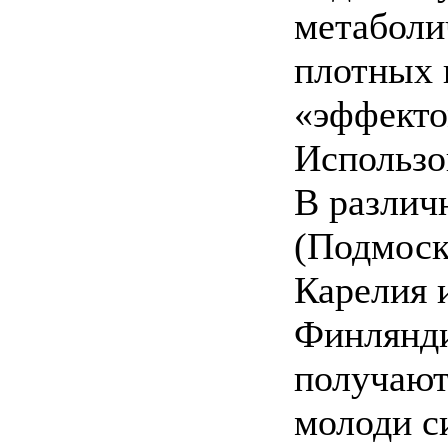
метаболи
плотных 
«эффекто
Использо
В различ
(Подмоск
Карелия 
Финлянди
получают
молоди с