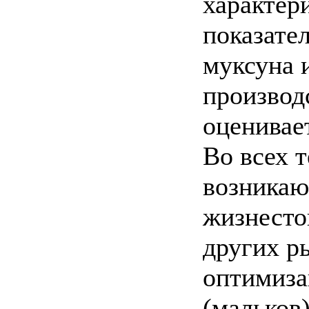
характер
показате
муксуна 
производ
оценивает
Во всех 
возникаю
жизнесто
других р
оптимиза
(мальков)