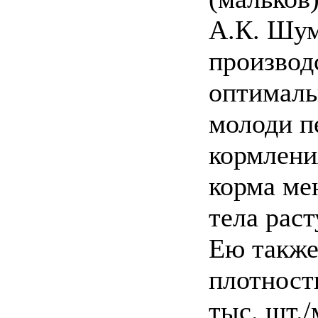
А.К. Шум
производ
оптималь
молоди п
кормлени
корма ме
тела рас
Ею также
плотност
тыс. шт./