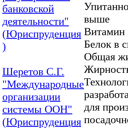
Упитаннос
банковской
выше
деятельности"
Витамин 
(Юриспруденция
Белок в 
)
Общая жи
Жирность
Шеретов С.Г.
Технолог
"Международные
разработ
организации
для прои
системы ООН"
посадочн
(Юриспруденция