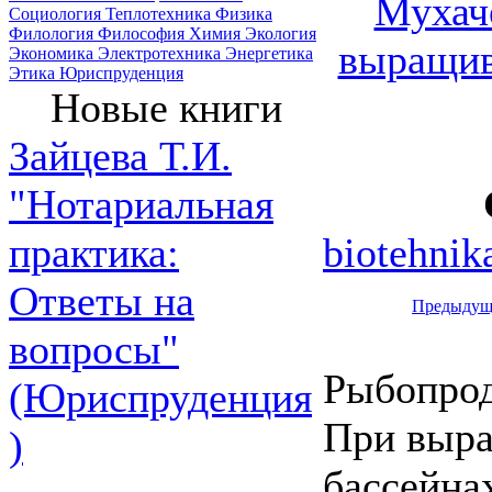
Мухаче
Социология
Теплотехника
Физика
Филология
Философия
Химия
Экология
выращив
Экономика
Электротехника
Энергетика
Этика
Юриспруденция
Новые книги
Зайцева Т.И.
"Нотариальная
biotehnik
практика:
Ответы на
Предыдущ
вопросы"
Рыбопрод
(Юриспруденция
При выра
)
бассейна