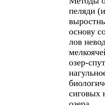
Методы о
пеляди (
выростны
основу с
лов нево
мелкояче
озер-спу
нагульно
биологич
сиговых 
озера.