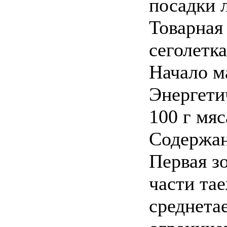
посадки 
Товарная
сеголетка
Начало м
Энергети
100 г мяс
Содержан
Первая з
части та
среднета