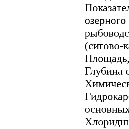
Показател
озерного
рыбоводс
(сигово-к
Площадь,
Глубина с
Химическ
Гидрокар
основных 
Хлоридны