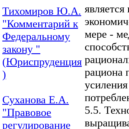
является 
Тихомиров Ю.А.
экономич
"Комментарий к
мере - м
Федеральному
способс
закону "
рационал
(Юриспруденция
рациона 
)
усиления
потребле
Суханова Е.А.
5.5. Тех
"Правовое
выращива
регулирование