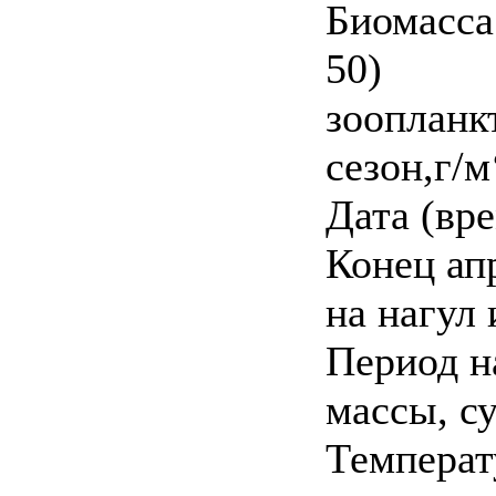
Биомасса 
50)
зоопланк
сезон,г/м
Дата (вр
Конец ап
на нагул 
Период н
массы, с
Температ