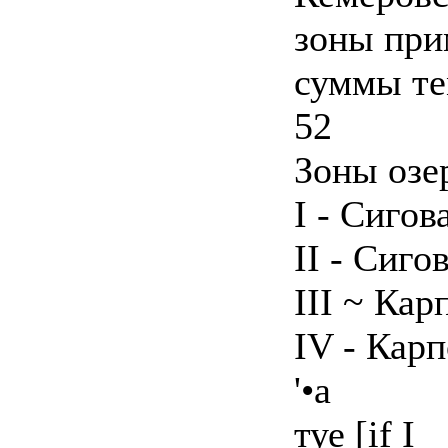
зоны при
суммы те
52
Зоны озе
I - Сигов
II - Сиго
III ~ Кар
IV - Кар
'•а
туе [if I