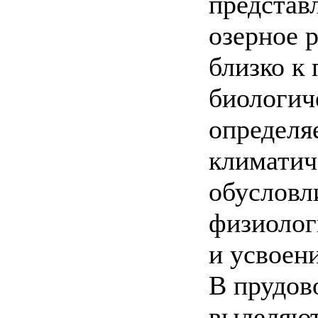
представ
озерное 
близко к 
биологич
определя
климатич
обусловл
физиолог
и усвоен
В прудов
выделяют