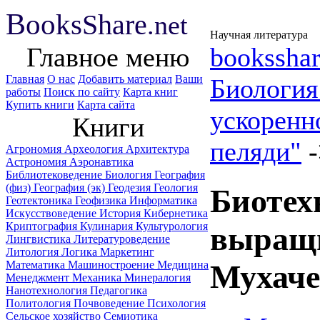
B
ooks
Share
.net
Научная литература
Главное меню
booksshar
Главная
О нас
Добавить материал
Ваши
Биологи
работы
Поиск по сайту
Карта книг
Купить книги
Карта сайта
ускоренн
Книги
пеляди"
Агрономия
Археология
Архитектура
Астрономия
Аэронавтика
Библиотековедение
Биология
География
(физ)
География (эк)
Геодезия
Геология
Биотех
Геотектоника
Геофизика
Информатика
Искусствоведение
История
Кибернетика
Криптография
Кулинария
Культурология
выращи
Лингвистика
Литературоведение
Литология
Логика
Маркетинг
Математика
Машиностроение
Медицина
Мухаче
Менеджмент
Механика
Минералогия
Нанотехнология
Педагогика
Политология
Почвоведение
Психология
Сельское хозяйство
Семиотика