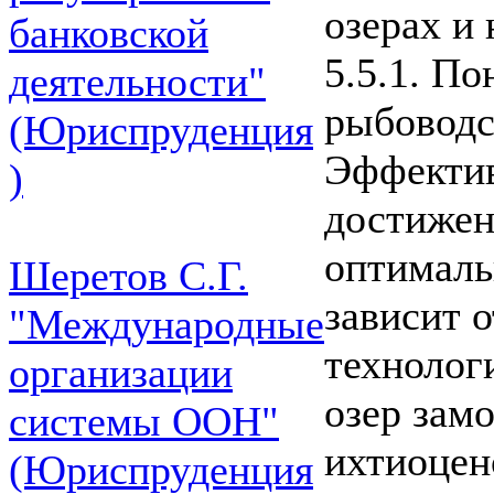
озерах и
банковской
5.5.1. По
деятельности"
рыбоводс
(Юриспруденция
Эффектив
)
достижен
оптималь
Шеретов С.Г.
зависит 
"Международные
технолог
организации
озер зам
системы ООН"
ихтиоцен
(Юриспруденция