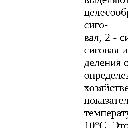
целесооб
сиго-
вал, 2 - 
сиговая и
деления 
определе
хозяйств
показате
температ
10°С. Эт