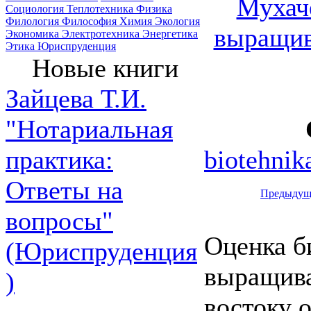
Мухаче
Социология
Теплотехника
Физика
Филология
Философия
Химия
Экология
выращив
Экономика
Электротехника
Энергетика
Этика
Юриспруденция
Новые книги
Зайцева Т.И.
"Нотариальная
biotehnik
практика:
Ответы на
Предыдущ
вопросы"
Оценка б
(Юриспруденция
выращива
)
востоку о