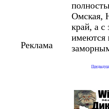
полность
Омская, 
край, а с
имеются 
Реклама
заморным
Предыдущ