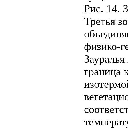
Рис. 14.
Третья з
объединя
физико-г
Зауралья
граница 
изотермо
вегетаци
соответс
температу