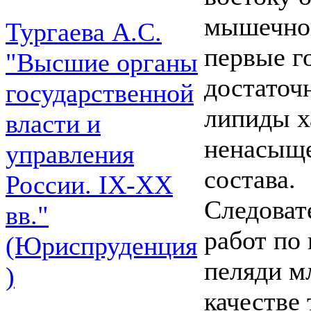
мышечной
Тургаева А.С.
первые г
"Высшие органы
достаточ
государственной
липиды х
власти и
ненасыщ
управления
состава.
России. IХ-ХХ
Следоват
вв."
работ по
(Юриспруденция
пеляди м
)
качестве