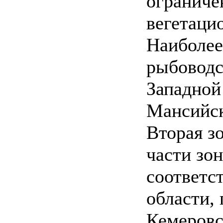
ограниче
вегетацио
Наиболее
рыбоводс
Западной
Мансийск
Вторая з
части зон
соответс
области,
Кемеровс