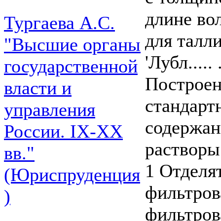
длине во
Тургаева А.С.
для талл
"Высшие органы
'Лубл..... .
государственной
Построен
власти и
стандарт
управления
содержан
России. IХ-ХХ
растворы
вв."
1 Отделя
(Юриспруденция
фильтров
)
фильтров