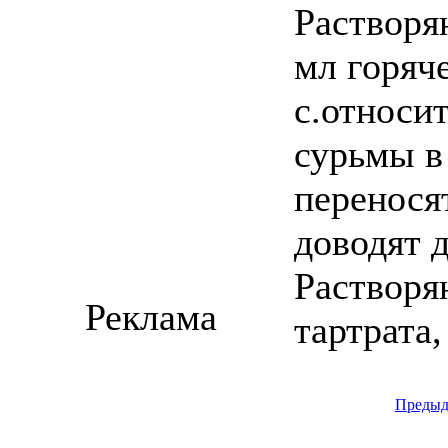
Растворя
мл горяч
с.относи
сурьмы в
перенося
доводят 
Растворя
Реклама
тартрата,
Предыд