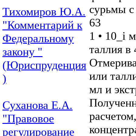
сурьмы с
Тихомиров Ю.А.
63
"Комментарий к
1 • 10_i 
Федеральному
таллия в 
закону "
Отмерива
(Юриспруденция
или талл
)
мл и экс
Полученн
Суханова Е.А.
расчетом
"Правовое
концентр
регулирование