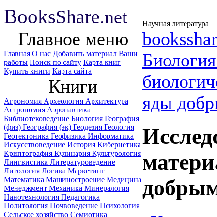
B
ooks
Share
.net
Научная литература
Главное меню
booksshar
Главная
О нас
Добавить материал
Ваши
Биологи
работы
Поиск по сайту
Карта книг
Купить книги
Карта сайта
биологич
Книги
яды добр
Агрономия
Археология
Архитектура
Астрономия
Аэронавтика
Библиотековедение
Биология
География
(физ)
География (эк)
Геодезия
Геология
Исслед
Геотектоника
Геофизика
Информатика
Искусствоведение
История
Кибернетика
Криптография
Кулинария
Культурология
матери
Лингвистика
Литературоведение
Литология
Логика
Маркетинг
Математика
Машиностроение
Медицина
добрым
Менеджмент
Механика
Минералогия
Нанотехнология
Педагогика
Политология
Почвоведение
Психология
Сельское хозяйство
Семиотика