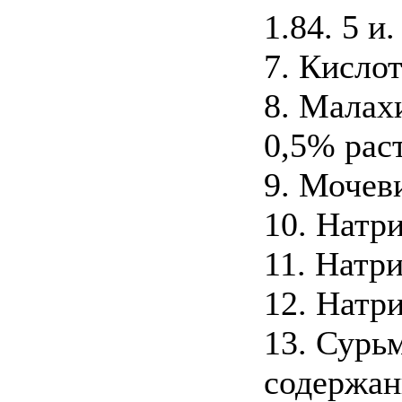
1.84. 5 и
7. Кислот
8. Малах
0,5% раст
9. Мочев
10. Натр
11. Натр
12. Натр
13. Сурь
содержан