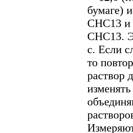
бумаге) и
СНС13 и 
СНС13. Э
с. Если 
то повто
раствор 
изменять
объединя
растворо
Измеряют