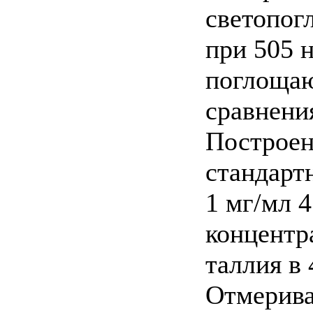
светопог
при 505 
поглощаю
сравнени
Построен
стандарт
1 мг/мл 4
концентра
таллия в 
Отмерива