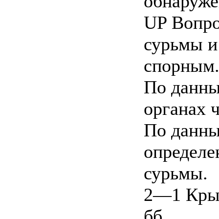
обнаруже
UP Вопро
сурьмы и
спорным
По данны
органах 
По данны
определен
сурьмы.
2—1 Крыл
бб