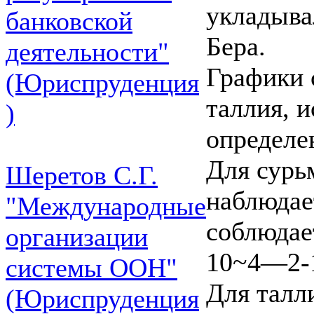
укладыва
банковской
Бера.
деятельности"
Графики 
(Юриспруденция
таллия, и
)
определе
Для сурь
Шеретов С.Г.
наблюдае
"Международные
соблюдае
организации
10~4—2-1
системы ООН"
Для талл
(Юриспруденция