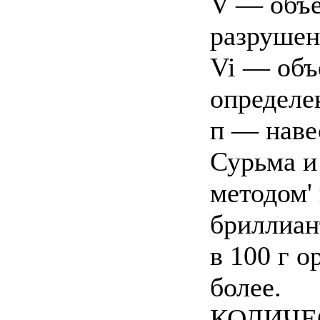
V — объе
разрушен
Vi — объ
определе
п — навес
Сурьма и
методом'
бриллиан
в 100 г о
более.
КОЛИЧЕ