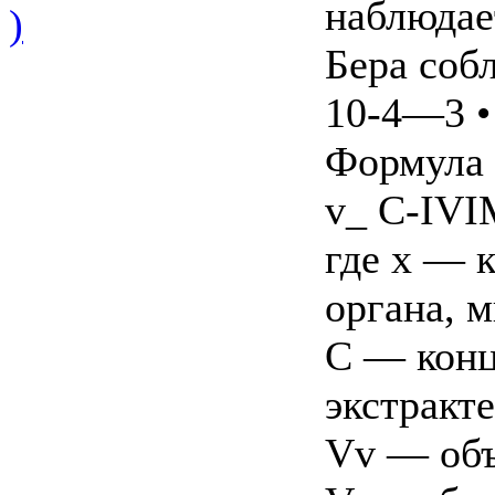
наблюдае
)
Бера соб
10-4—3 •
Формула 
v_ C-IVI
где х — 
органа, м
С — конц
экстракте
Vv — объ