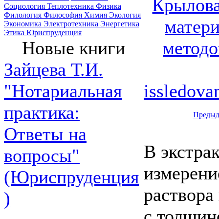
Крылова
Социология
Теплотехника
Физика
Филология
Философия
Химия
Экология
матери
Экономика
Электротехника
Энергетика
Этика
Юриспруденция
метод
Новые книги
Зайцева Т.И.
issledova
"Нотариальная
практика:
Предыд
Ответы на
В экстра
вопросы"
измерени
(Юриспруденция
раствора
)
с толщин