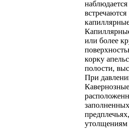
наблюдается
встречаются 
капиллярные
Капиллярные
или более к
поверхность
корку апель
полости, вы
При давлени
Кавернозные
расположенн
заполненных
предплечьях
утолщениям 