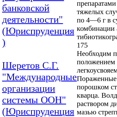
препаратами
банковской
тяжелых слу
деятельности"
по 4—6 г в с
комбинации 
(Юриспруденция
тибиотикогр
)
175
Необходим п
положением 
Шеретов С.Г.
легкоусвояем
"Международные
Пораженные 
порошком ст
организации
кварца. Вол
системы ООН"
раствором д
(Юриспруденция
мазью стреп