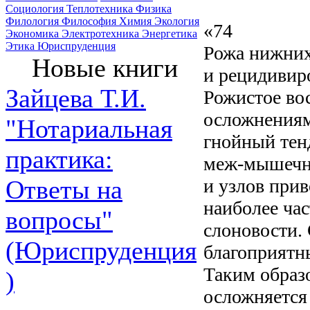
Социология
Теплотехника
Физика
Филология
Философия
Химия
Экология
«74
Экономика
Электротехника
Энергетика
Этика
Юриспруденция
Рожа нижних
Новые книги
и рецидивир
Зайцева Т.И.
Рожистое во
осложнениям
"Нотариальная
гнойный тенд
практика:
меж-мышечны
и узлов при
Ответы на
наиболее ча
вопросы"
слоновости. 
(Юриспруденция
благоприятн
Таким образо
)
осложняется