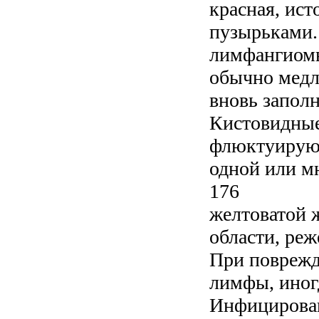
красная, ис
пузырьками.
лимфангиомы
обычно медл
вновь запол
Кистовидные
флюктуирующ
одной или м
176
желтоватой 
области, реж
При поврежд
лимфы, иног
Инфицирован