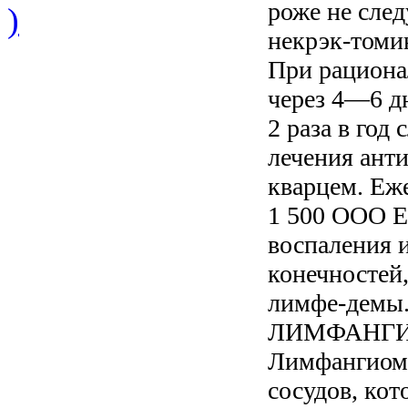
роже не след
)
некрэк-томи
При рациона
через 4—6 д
2 раза в год
лечения ант
кварцем. Еж
1 500 ООО Е
воспаления 
конечностей,
лимфе-демы
ЛИМФАНГ
Лимфангиомы
сосудов, ко