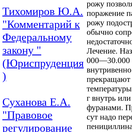
рожу позволя
Тихомиров Ю.А.
поражение п
рожу подост
"Комментарий к
обычно сопр
Федеральному
недостаточно
закону "
Лечение. На
000—30.000 
(Юриспруденция
внутривенно
)
прекращают 
температуры
г внутрь или
Суханова Е.А.
фуранами. П
"Правовое
сут надо пе
пенициллина
регулирование