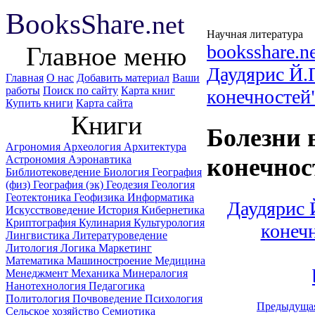
B
ooks
Share
.net
Научная литература
booksshare.n
Главное меню
Даудярис Й.
Главная
О нас
Добавить материал
Ваши
работы
Поиск по сайту
Карта книг
конечностей
Купить книги
Карта сайта
Книги
Болезни 
Агрономия
Археология
Архитектура
Астрономия
Аэронавтика
конечнос
Библиотековедение
Биология
География
(физ)
География (эк)
Геодезия
Геология
Геотектоника
Геофизика
Информатика
Даудярис 
Искусствоведение
История
Кибернетика
Криптография
Кулинария
Культурология
конеч
Лингвистика
Литературоведение
Литология
Логика
Маркетинг
Математика
Машиностроение
Медицина
Менеджмент
Механика
Минералогия
Нанотехнология
Педагогика
Политология
Почвоведение
Психология
Предыдуща
Сельское хозяйство
Семиотика