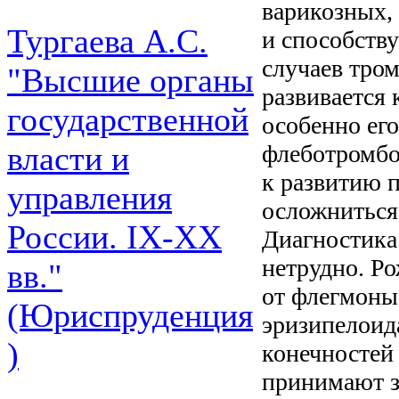
варикозных,
Тургаева А.С.
и способств
случаев тро
"Высшие органы
развивается 
государственной
особенно ег
флеботромбо
власти и
к развитию 
управления
осложниться
России. IХ-ХХ
Диагностика
нетрудно. Р
вв."
от флегмоны
(Юриспруденция
эризипелоид
)
конечностей
принимают з