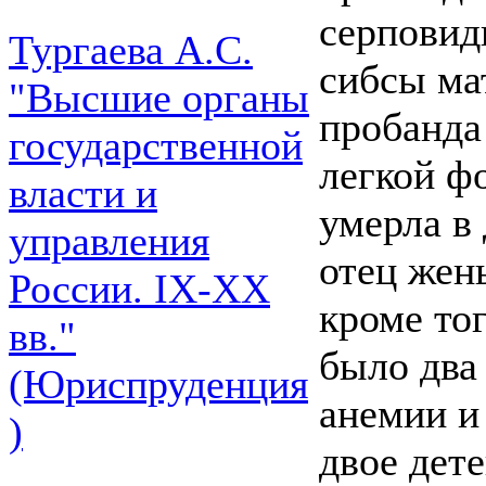
серповид
Тургаева А.С.
сибсы ма
"Высшие органы
пробанда 
государственной
легкой ф
власти и
умерла в 
управления
отец жен
России. IХ-ХХ
кроме тог
вв."
было два
(Юриспруденция
анемии и
)
двое дет