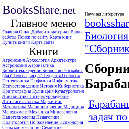
B
ooks
Share
.net
Научная литература
Главное меню
booksshar
Главная
О нас
Добавить материал
Ваши
Биологи
работы
Поиск по сайту
Карта книг
Купить книги
Карта сайта
"Сборник
Книги
Агрономия
Археология
Архитектура
Сборник
Астрономия
Аэронавтика
Библиотековедение
Биология
География
(физ)
География (эк)
Геодезия
Геология
Бараба
Геотектоника
Геофизика
Информатика
Искусствоведение
История
Кибернетика
Криптография
Кулинария
Культурология
Лингвистика
Литературоведение
Барабан
Литология
Логика
Маркетинг
Математика
Машиностроение
Медицина
Менеджмент
Механика
Минералогия
задач по
Нанотехнология
Педагогика
Политология
Почвоведение
Психология
Сельское хозяйство
Семиотика