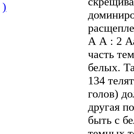
скрещива
)
доминиро
расщепле
А А : 2 А
часть тем
белых. Т
134 теля
голов) д
другая п
быть с б
темных т