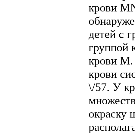
крови MN
обнаруже
детей с г
группой 
крови М.
крови с
\/57. У к
множеств
окраску 
располаг