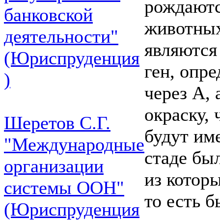
рождаютс
банковской
животных
деятельности"
являются
(Юриспруденция
ген, опр
)
через А,
окраску,
Шеретов С.Г.
будут им
"Международные
стаде был
организации
из котор
системы ООН"
то есть 
(Юриспруденция