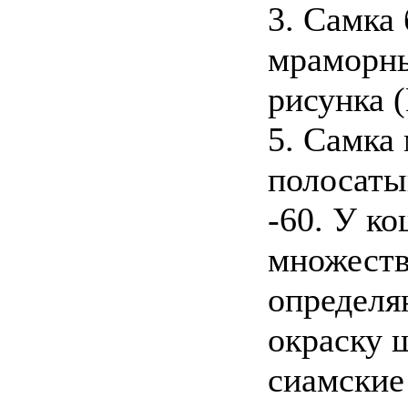
3. Самка 
мраморный
рисунка (
5. Самка
полосаты
-60. У к
множеств
определ
окраску ш
сиамские