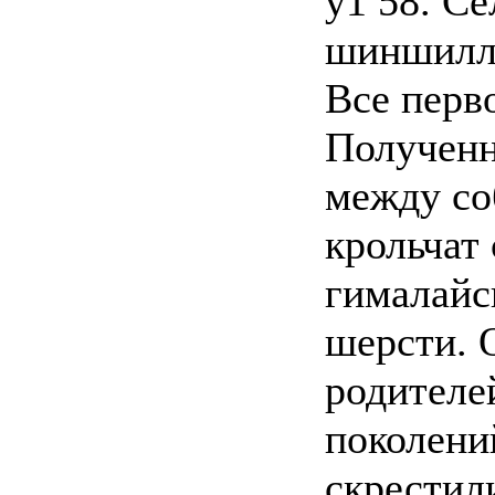
у1 58. С
шиншилло
Все перв
Полученн
между со
крольчат 
гималайс
шерсти. 
родителе
поколени
скрестил