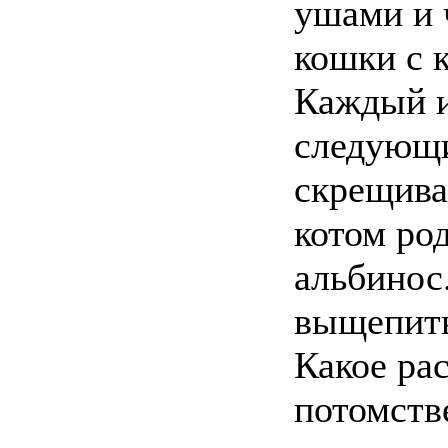
ушами и 
кошки с 
Каждый и
следующи
скрещива
котом род
альбинос
выщепить
Какое ра
потомств