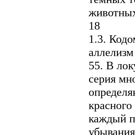
животных
18
1.3. Код
аллелизм
55. В ло
серия мн
определя
красного 
каждый п
убывания