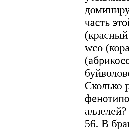
доминиру
часть это
(красный 
wco (кор
(абрикос
буйволов
Сколько 
фенотипо
аллелей?
56. В бр