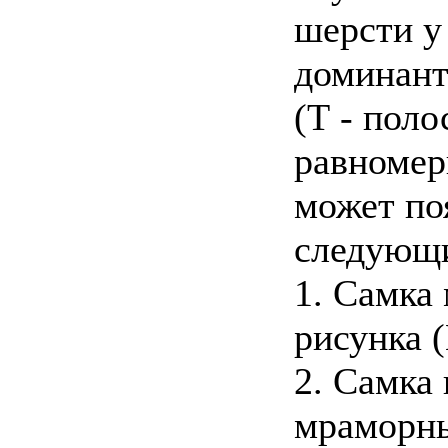
шерсти у
доминант
(Т - пол
равномер
может поя
следующи
1. Самка 
рисунка (
2. Самка 
мраморный