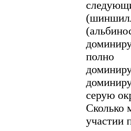
следующи
(шиншилл
(альбино
доминируе
полно
доминиру
доминируе
серую ок
Сколько 
участии 