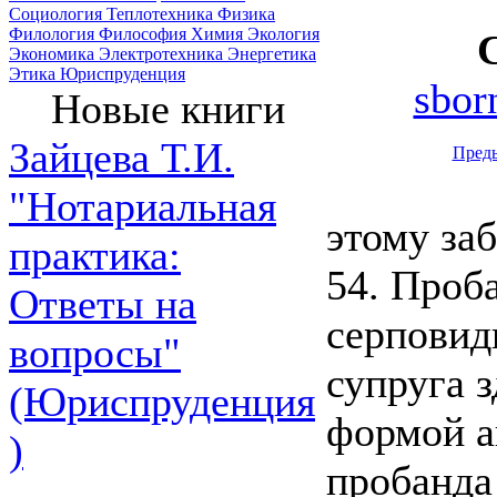
Социология
Теплотехника
Физика
Филология
Философия
Химия
Экология
Экономика
Электротехника
Энергетика
Этика
Юриспруденция
sbor
Новые книги
Зайцева Т.И.
Пред
"Нотариальная
этому за
практика:
54. Проб
Ответы на
серповид
вопросы"
супруга з
(Юриспруденция
формой а
)
пробанда