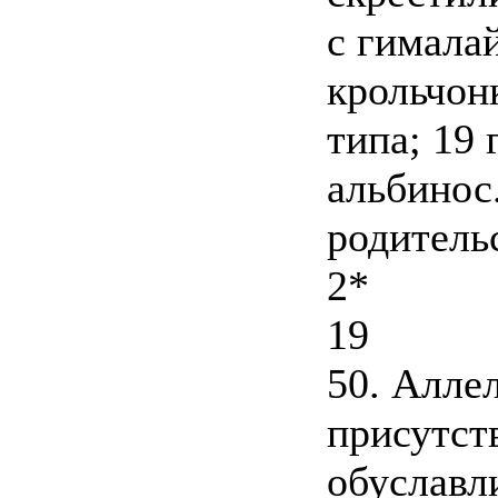
с гимала
крольчонк
типа; 19
альбинос
родитель
2*
19
50. Аллел
присутст
обуславл